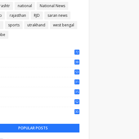
ashtr
national
National News
b
rajasthan
RJD
saran news
m
sports
utrakhand
west bengal
ube
72
56
38
37
53
64
31
65
35
50
52
44
30
61
POPULAR POSTS