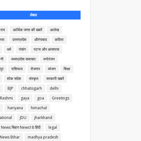
लेबल
राय
आर्थिक जगत की खबरें
आलेख
कता
उत्तरप्रदेश
औरंगाबाद
कविता
धर्म
पंचांग
पटना और आसपास
नी
मध्यप्रदेश समाचार
मनोरंजन
पुर
राशिफल
रोजगार
व्यंजन
शिक्षा
शोक संदेश
संस्कृत
सरकारी खबरें
BJP
chhatisgarh
delhi
 Rashmi
gaya
goa
Greetings
hariyana
himachal
ational
JDU
jharkhand
 News बिहार News18 हिंदी
legal
 News Bihar
madhya pradesh