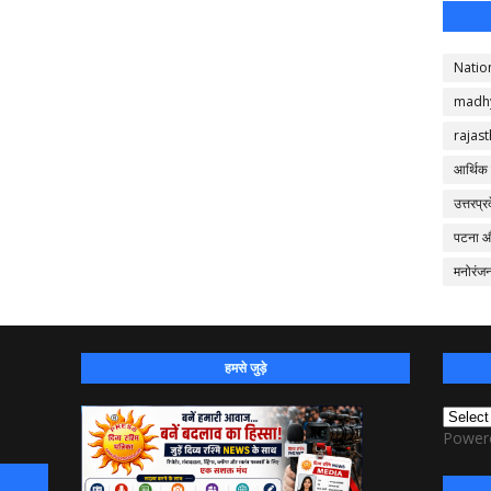
Natio
madh
rajas
आर्थिक
उत्तरप्र
पटना 
मनोरंज
हमसे जुड़े
Power