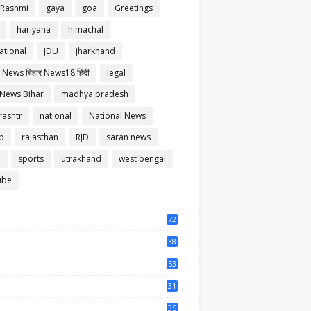
 Rashmi
gaya
goa
Greetings
hariyana
himachal
ational
JDU
jharkhand
 News बिहार News18 हिंदी
legal
 News Bihar
madhya pradesh
ashtr
national
National News
b
rajasthan
RJD
saran news
m
sports
utrakhand
west bengal
ube
72
56
38
37
53
64
31
65
35