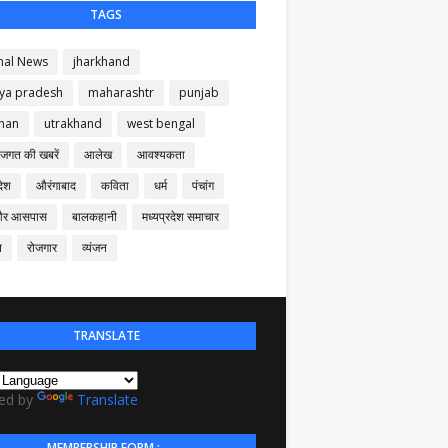
TAGS
nal News
jharkhand
ya pradesh
maharashtr
punjab
than
utrakhand
west bengal
 जगत की खबरें
आलेख
आवश्यकता
देश
औरंगाबाद
कविता
धर्म
पंचांग
और आसपास
बालकहानी
मध्यप्रदेश समाचार
न
रोजगार
व्यंजन
TRANSLATE
ed by
Translate
MEMBERSHIP FORM :-