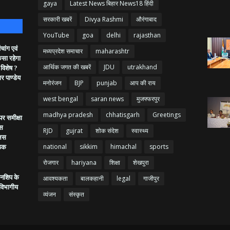
gaya
Latest News बिहार News18 हिंदी
सरकारी खबरें
Divya Rashmi
औरंगाबाद
YouTube
goa
delhi
rajasthan
ांग एवं
मध्यप्रदेश समाचार
maharashtr
ैसा रहेगा
आर्थिक जगत की खबरें
JDU
utrakhand
 विशेष ?
गर पाण्डेय
मनोरंजन
BJP
punjab
आप की राय
west bengal
saran news
मुजफ्फरपुर
madhya pradesh
chhatisgarh
Greetings
र समीक्षा
िस
RJD
gujrat
शोक संदेश
स्वास्थ्य
लिस
ैठक
national
sikkim
himachal
sports
रोजगार
hariyana
शिक्षा
शेखपुरा
उनशिप के
आवश्यकता
बालकहानी
legal
गाजीपुर
-विभागीय
व्यंजन
संस्कृत