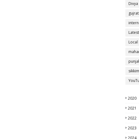
Divya
gujrat
intern
Latest
Local
mahar
punja
sikki
YouT
2020
2021
2022
2023
2024