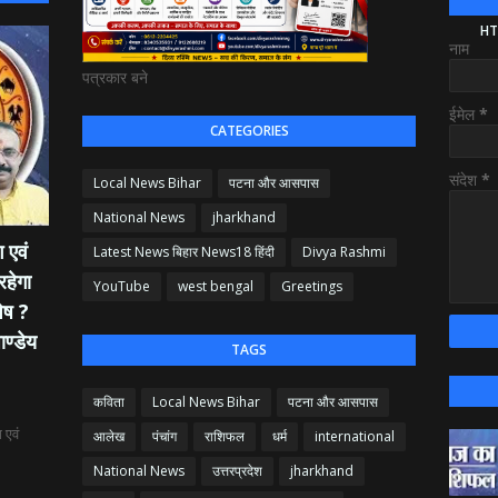
HT
नाम
पत्रकार बने
ईमेल
*
CATEGORIES
संदेश
*
Local News Bihar
पटना और आसपास
National News
jharkhand
 एवं
Latest News बिहार News18 हिंदी
Divya Rashmi
रहेगा
YouTube
west bengal
Greetings
ेष ?
ाण्डेय
TAGS
कविता
Local News Bihar
पटना और आसपास
 एवं
आलेख
पंचांग
राशिफल
धर्म
international
National News
उत्तरप्रदेश
jharkhand