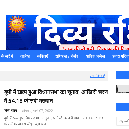
े बारें में
आलेख
कविताएँ
राशिफल / पंचांग
धार्मिक आलेख
हमारा परिवा
एक धर्मिक और राष्ट्रवादी पत्रिका है जो पाठको के आपसी सहयोग के द्वारा प्रक
में जमा करने का कष्ट करें | आप का छोटा सहयोग भी हमारे लिए
सभी दिखाएं
यूपी में खत्म हुआ विधानसभा का चुनाव, आखिरी चरण
में 54.18 फीसदी मतदान
दिव्य रश्मि
सोमवार, मार्च 07, 2022
यूपी में खत्म हुआ विधानसभा का चुनाव, आखिरी चरण में शाम 5 बजे तक 54.18
फीसदी मतदान गाजीपुर ब्यूरो अज…