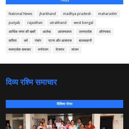
TAGS
National News
jharkhand
madhya pradesh
maharashtr
punjab
rajasthan
utrakhand
west bengal
आर्थिक जगत की खबरें
आलेख
आवश्यकता
उत्तरप्रदेश
औरंगाबाद
कविता
धर्म
पंचांग
पटना और आसपास
बालकहानी
मध्यप्रदेश समाचार
मनोरंजन
रोजगार
व्यंजन
दिव्य रश्मि समाचार
विशिष्ट पोस्ट