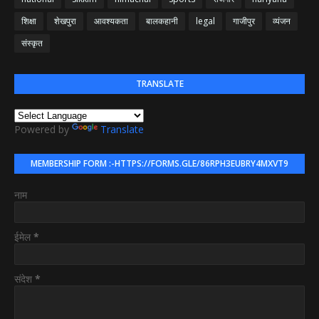
शिक्षा
शेखपुरा
आवश्यकता
बालकहानी
legal
गाजीपुर
व्यंजन
संस्कृत
TRANSLATE
Powered by
Translate
MEMBERSHIP FORM :-HTTPS://FORMS.GLE/86RPH3EUBRY4MXVT9
नाम
ईमेल
*
संदेश
*