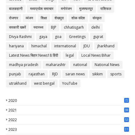
बालकहानी
मध्यप्रदेश समाचार
मनोरंजन
मुजफ्फरपुर
राशिफल
रोजगार
व्यंजन
शिक्षा
शेखपुरा
शोक संदेश
संस्कृत
सरकारी खबरें
स्वास्थ्य
BJP
chhatisgarh
delhi
Divya Rashmi
gaya
goa
Greetings
gujrat
hariyana
himachal
international
JDU
jharkhand
Latest News बिहार News18 हिंदी
legal
Local News Bihar
madhya pradesh
maharashtr
national
National News
punjab
rajasthan
RJD
saran news
sikkim
sports
utrakhand
west bengal
YouTube
2020
72
56
2021
38
37
2022
53
64
2023
31
65