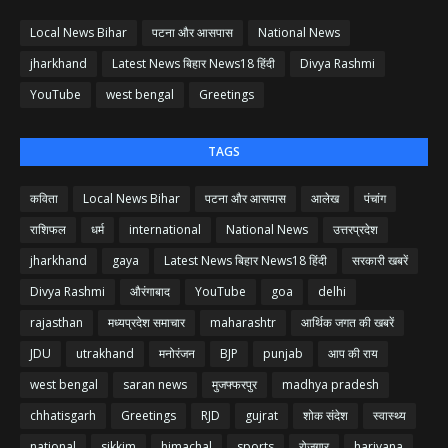
Local News Bihar
पटना और आसपास
National News
jharkhand
Latest News बिहार News18 हिंदी
Divya Rashmi
YouTube
west bengal
Greetings
TAGS
कविता
Local News Bihar
पटना और आसपास
आलेख
पंचांग
राशिफल
धर्म
international
National News
उत्तरप्रदेश
jharkhand
gaya
Latest News बिहार News18 हिंदी
सरकारी खबरें
Divya Rashmi
औरंगाबाद
YouTube
goa
delhi
rajasthan
मध्यप्रदेश समाचार
maharashtr
आर्थिक जगत की खबरें
JDU
utrakhand
मनोरंजन
BJP
punjab
आप की राय
west bengal
saran news
मुजफ्फरपुर
madhya pradesh
chhatisgarh
Greetings
RJD
gujrat
शोक संदेश
स्वास्थ्य
national
sikkim
himachal
sports
रोजगार
hariyana