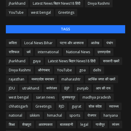
jharkhand
Latest News बिहार News18 हिंदी
Divya Rashmi
YouTube
west bengal
Greetings
TAGS
कविता
Local News Bihar
पटना और आसपास
आलेख
पंचांग
राशिफल
धर्म
international
National News
उत्तरप्रदेश
jharkhand
gaya
Latest News बिहार News18 हिंदी
सरकारी खबरें
Divya Rashmi
औरंगाबाद
YouTube
goa
delhi
rajasthan
मध्यप्रदेश समाचार
maharashtr
आर्थिक जगत की खबरें
JDU
utrakhand
मनोरंजन
BJP
punjab
आप की राय
west bengal
saran news
मुजफ्फरपुर
madhya pradesh
chhatisgarh
Greetings
RJD
gujrat
शोक संदेश
स्वास्थ्य
national
sikkim
himachal
sports
रोजगार
hariyana
शिक्षा
शेखपुरा
आवश्यकता
बालकहानी
legal
गाजीपुर
व्यंजन