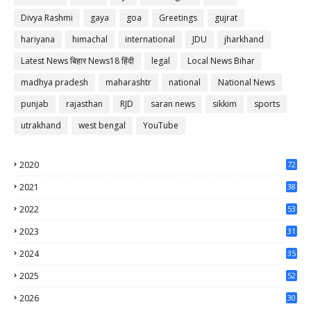
Divya Rashmi
gaya
goa
Greetings
gujrat
hariyana
himachal
international
JDU
jharkhand
Latest News बिहार News18 हिंदी
legal
Local News Bihar
madhya pradesh
maharashtr
national
National News
punjab
rajasthan
RJD
saran news
sikkim
sports
utrakhand
west bengal
YouTube
2020
72
56
2021
38
37
2022
53
64
2023
31
65
2024
35
50
2025
52
44
2026
30
61