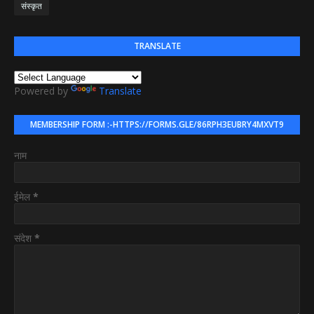
संस्कृत
TRANSLATE
Powered by
Translate
MEMBERSHIP FORM :-HTTPS://FORMS.GLE/86RPH3EUBRY4MXVT9
नाम
ईमेल
*
संदेश
*