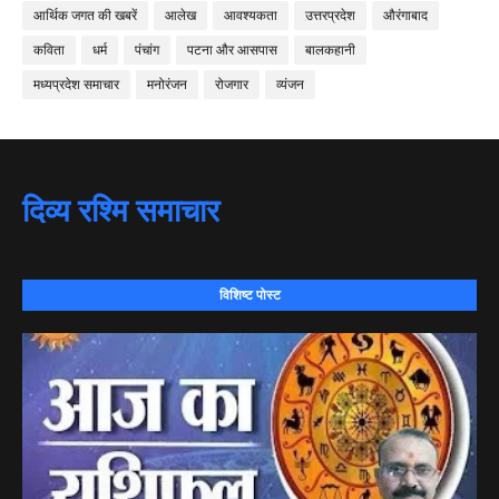
आर्थिक जगत की खबरें
आलेख
आवश्यकता
उत्तरप्रदेश
औरंगाबाद
कविता
धर्म
पंचांग
पटना और आसपास
बालकहानी
मध्यप्रदेश समाचार
मनोरंजन
रोजगार
व्यंजन
दिव्य रश्मि समाचार
विशिष्ट पोस्ट