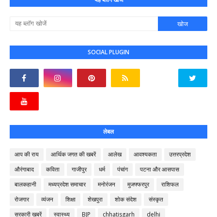
SOCIAL PLUGIN
लेबल
आप की राय
आर्थिक जगत की खबरें
आलेख
आवश्यकता
उत्तरप्रदेश
औरंगाबाद
कविता
गाजीपुर
धर्म
पंचांग
पटना और आसपास
बालकहानी
मध्यप्रदेश समाचार
मनोरंजन
मुजफ्फरपुर
राशिफल
रोजगार
व्यंजन
शिक्षा
शेखपुरा
शोक संदेश
संस्कृत
सरकारी खबरें
स्वास्थ्य
BJP
chhatisgarh
delhi