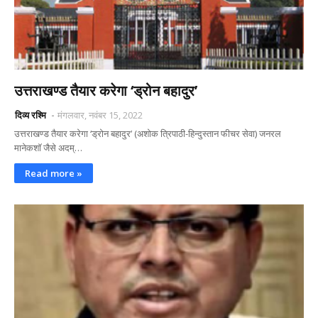
उत्तराखण्ड तैयार करेगा ‘ड्रोन बहादुर’
दिव्य रश्मि
मंगलवार, नवंबर 15, 2022
उत्तराखण्ड तैयार करेगा ‘ड्रोन बहादुर’ (अशोक त्रिपाठी-हिन्दुस्तान फीचर सेवा) जनरल
मानेकशाॅ जैसे अदम्…
Read more »