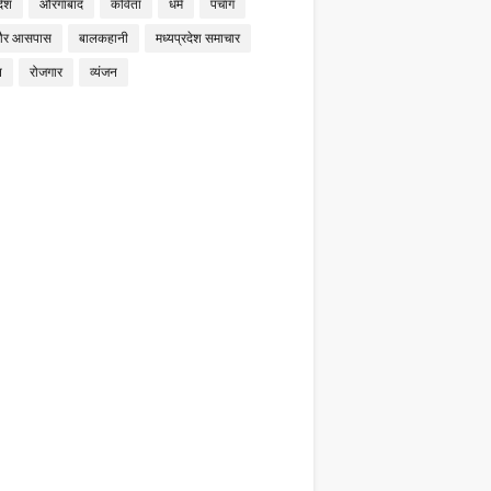
देश
औरंगाबाद
कविता
धर्म
पंचांग
और आसपास
बालकहानी
मध्यप्रदेश समाचार
न
रोजगार
व्यंजन