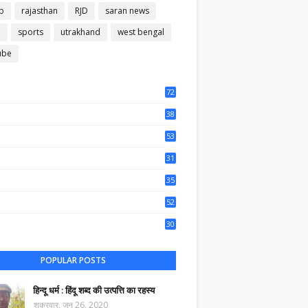
b
rajasthan
RJD
saran news
m
sports
utrakhand
west bengal
ube
72
56
38
37
53
64
31
65
35
50
52
44
30
64
POPULAR POSTS
हिन्दू धर्म : हिंदू शब्द की उत्पत्ति का रहस्य
शुक्रवार, जून 26, 2020