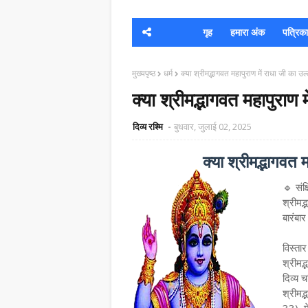
गृह
हमारा अंक
पत्रिका क
मुख्यपृष्ठ
धर्म
क्या श्रीमद्भागवत महापुराण में राधा जी का उल
क्या श्रीमद्भागवत महापुराण 
दिव्य रश्मि
बुधवार, जुलाई 02, 2025
क्या श्रीमद्भागवत 
🔹 संक्ष
श्रीमद
बारंबार
विस्ता
श्रीमद्
दिव्य 
श्रीमद