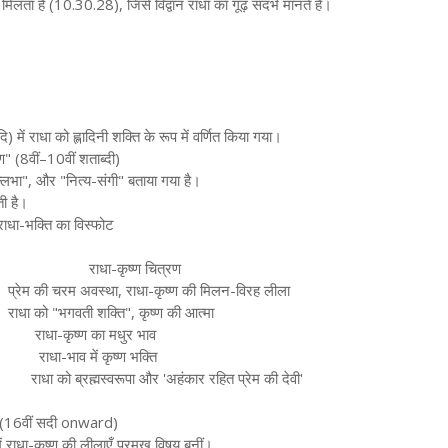
मिलता है (10.30.28), जिसे विद्वान राधा का गूढ़ संदर्भ मानते हैं।
दि) में राधा को ह्लादिनी शक्ति के रूप में वर्णित किया गया।
ण" (8वीं–10वीं शताब्दी)
वल्लभा", और "नित्य-संगी" बताया गया है।
ती है।
राधा-भक्ति का विस्फोट
राधा-कृष्ण चित्रण
प्रेम की चरम अवस्था, राधा-कृष्ण की मिलन-विरह लीला
राधा को "भगवती शक्ति", कृष्ण की आत्मा
राधा-कृष्ण का मधुर भाव
राधा-भाव में कृष्ण भक्ति
राधा को ब्रह्मस्वरूपा और 'अहंकार रहित प्रेम की देवी'
ना (16वीं सदी onward)
ं राधा-कृष्ण की लीलाएँ प्रमुख विषय बनीं।