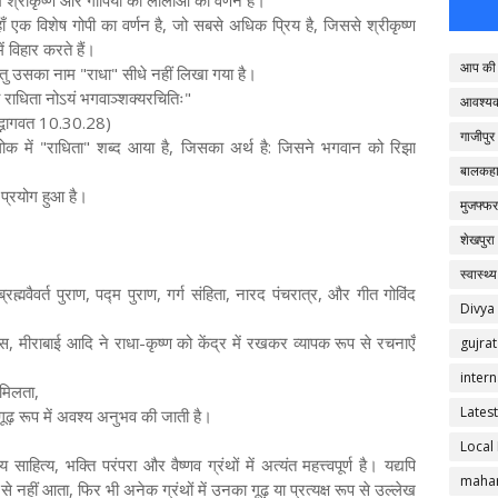
ें श्रीकृष्ण और गोपियों की लीलाओं का वर्णन है।
ँ एक विशेष गोपी का वर्णन है, जो सबसे अधिक प्रिय है, जिससे श्रीकृष्ण
ें विहार करते हैं।
आप की 
तु उसका नाम "राधा" सीधे नहीं लिखा गया है।
राधिता नोऽयं भगवाञ्शक्यरचितिः"
आवश्य
द्भागवत 10.30.28)
गाजीपुर
ोक में "राधिता" शब्द आया है, जिसका अर्थ है: जिसने भगवान को रिझा
बालकहा
ें प्रयोग हुआ है।
मुजफ्फर
शेखपुरा
स्वास्थ्य
मवैवर्त पुराण, पद्म पुराण, गर्ग संहिता, नारद पंचरात्र, और गीत गोविंद
Divya
ास, मीराबाई आदि ने राधा-कृष्ण को केंद्र में रखकर व्यापक रूप से रचनाएँ
gujrat
intern
 मिलता,
Latest
़ रूप में अवश्य अनुभव की जाती है।
Local
ाहित्य, भक्ति परंपरा और वैष्णव ग्रंथों में अत्यंत महत्त्वपूर्ण है। यद्यपि
mahar
प से नहीं आता, फिर भी अनेक ग्रंथों में उनका गूढ़ या प्रत्यक्ष रूप से उल्लेख