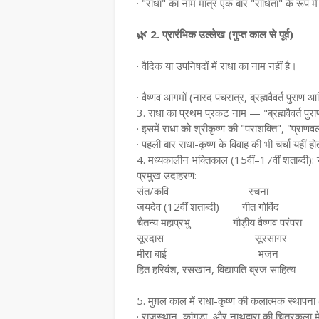
· "राधा" का नाम मात्र एक बार "राधिता" के रूप में 
🌿 2. प्रारंभिक उल्लेख (गुप्त काल से पूर्व)
· वैदिक या उपनिषदों में राधा का नाम नहीं है।
· वैष्णव आगमों (नारद पंचरात्र, ब्रह्मवैवर्त पुराण आ
3. राधा का प्रथम प्रकट नाम — "ब्रह्मवैवर्त पुरा
· इसमें राधा को श्रीकृष्ण की "पराशक्ति", "प्राण
· पहली बार राधा-कृष्ण के विवाह की भी चर्चा यहीं हो
4. मध्यकालीन भक्तिकाल (15वीं–17वीं शताब्दी): 
प्रमुख उदाहरण:
संत/कवि
रचना
जयदेव (12वीं शताब्दी)
गीत गोविंद
चैतन्य महाप्रभु
गौड़ीय वैष्णव परंपरा
सूरदास
सूरसागर
मीरा बाई
भजन
हित हरिवंश, रसखान, विद्यापति ब्रज साहित्य
5. मुग़ल काल में राधा-कृष्ण की कलात्मक स्थाप
· राजस्थान, कांगड़ा, और नाथद्वारा की चित्रकला मे