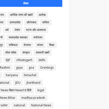
लेबल
राय
आर्थिक जगत की खबरें
आलेख
कता
उत्तरप्रदेश
औरंगाबाद
कविता
धर्म
पंचांग
पटना और आसपास
नी
मध्यप्रदेश समाचार
मनोरंजन
पुर
राशिफल
रोजगार
व्यंजन
शिक्षा
शोक संदेश
संस्कृत
सरकारी खबरें
BJP
chhatisgarh
delhi
 Rashmi
gaya
goa
Greetings
hariyana
himachal
ational
JDU
jharkhand
 News बिहार News18 हिंदी
legal
 News Bihar
madhya pradesh
ashtr
national
National News