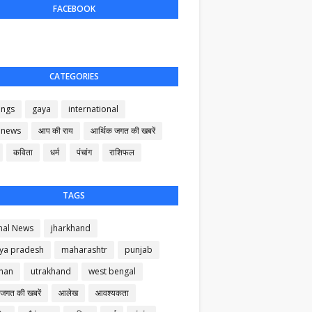
FACEBOOK
CATEGORIES
ings
gaya
international
 news
आप की राय
आर्थिक जगत की खबरें
कविता
धर्म
पंचांग
राशिफल
TAGS
nal News
jharkhand
ya pradesh
maharashtr
punjab
than
utrakhand
west bengal
 जगत की खबरें
आलेख
आवश्यकता