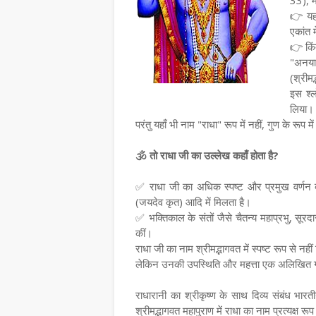
33), म
👉 यहा
एकांत म
👉 किं
"अनया 
(श्रीम
इस श्ल
लिया।
परंतु यहाँ भी नाम "राधा" रूप में नहीं, गुण के रूप म
🕉 तो राधा जी का उल्लेख कहाँ होता है?
✅ राधा जी का अधिक स्पष्ट और प्रमुख वर्णन ब्रह्
(जयदेव कृत) आदि में मिलता है।
✅ भक्तिकाल के संतों जैसे चैतन्य महाप्रभु, सूरद
कीं।
राधा जी का नाम श्रीमद्भागवत में स्पष्ट रूप से नहीं
लेकिन उनकी उपस्थिति और महत्ता एक अलिखित गूढ
राधारानी का श्रीकृष्ण के साथ दिव्य संबंध भारतीय स
श्रीमद्भागवत महापुराण में राधा का नाम प्रत्यक्ष रू