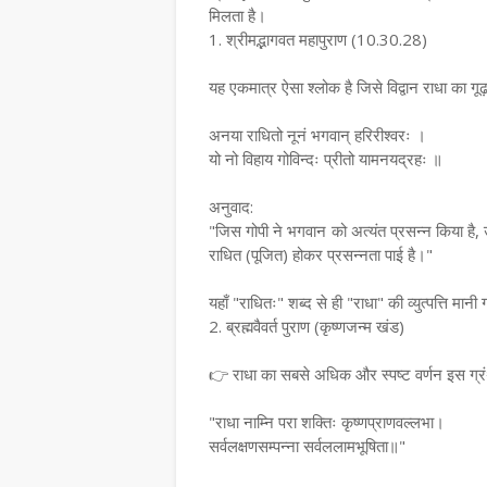
मिलता है।
1. श्रीमद्भागवत महापुराण (10.30.28)
यह एकमात्र ऐसा श्लोक है जिसे विद्वान राधा का गूढ़
अनया राधितो नूनं भगवान् हरिरीश्वरः ।
यो नो विहाय गोविन्दः प्रीतो यामनयद्रहः ॥
अनुवाद:
"जिस गोपी ने भगवान को अत्यंत प्रसन्न किया है, उसी
राधित (पूजित) होकर प्रसन्नता पाई है।"
यहाँ "राधितः" शब्द से ही "राधा" की व्युत्पत्ति म
2. ब्रह्मवैवर्त पुराण (कृष्णजन्म खंड)
👉 राधा का सबसे अधिक और स्पष्ट वर्णन इस ग्रंथ
"राधा नाम्नि परा शक्तिः कृष्णप्राणवल्लभा।
सर्वलक्षणसम्पन्ना सर्वललामभूषिता॥"