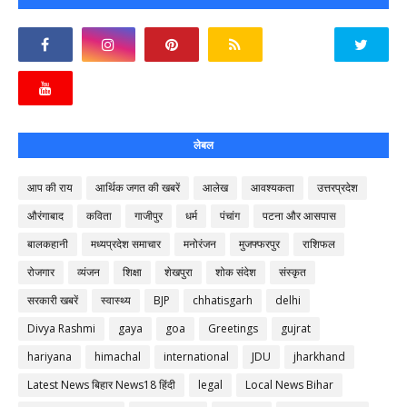
लेबल
आप की राय
आर्थिक जगत की खबरें
आलेख
आवश्यकता
उत्तरप्रदेश
औरंगाबाद
कविता
गाजीपुर
धर्म
पंचांग
पटना और आसपास
बालकहानी
मध्यप्रदेश समाचार
मनोरंजन
मुजफ्फरपुर
राशिफल
रोजगार
व्यंजन
शिक्षा
शेखपुरा
शोक संदेश
संस्कृत
सरकारी खबरें
स्वास्थ्य
BJP
chhatisgarh
delhi
Divya Rashmi
gaya
goa
Greetings
gujrat
hariyana
himachal
international
JDU
jharkhand
Latest News बिहार News18 हिंदी
legal
Local News Bihar