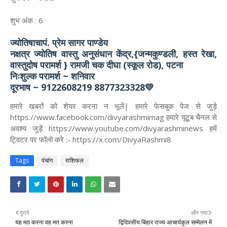
शुभ अंक : 6
ज्योतिषाचापं. प्रेम सागर पाण्डेय
नक्षत्र ज्योतिष वास्तु अनुसंधान केंद्र,{जन्मकुण्डली, हस्त रेखा,
वास्तुदोष परामर्श } रामजी चक दीघा (स्कूल रोड), पटना
निःशुल्क परामर्श ~ शनिवार
दूरभाष ~ 9122608219 8877323328💛
हमारे खबरों को शेयर करना न भूलें| हमारे फेसबुक पेज से जुड़े
https://www.facebook.com/divyarashmimag हमारे यूटूब चैनल से
अवश्य जुड़ें https://www.youtube.com/divyarashminews हमें
ट्विटर पर फॉलो करे :- https://x.com/DivyaRashmi8
Tags
पंचांग
राशिफल
पुराने
और नया
यह मत करना वह मत करना
द्विदिवसीय बिहार राज्य आचार्यकुल सम्मेलन में