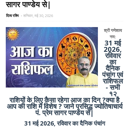
सागर पाण्डेय से|
दिव्य रश्मि
शनिवार, मई 30, 2026
श्री गणेशाय
नम:
31 मई
2026,
रविवार
का
दैनिक
पंचांग एवं
राशिफल
- सभी
१२
राशियों के लिए कैसा रहेगा आज का दिन ?क्या है
आप की राशि में विशेष ? जाने प्रसिद्ध ज्योतिषाचार्य
पं. प्रेम सागर पाण्डेय से|
31 मई 2026, रविवार का दैनिक पंचांग