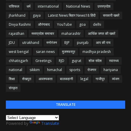
राशिफल
धर्म
international
National News
उत्तरप्रदेश
jharkhand
gaya
Latest News बिहार News18 हिंदी
सरकारी खबरें
Divya Rashmi
औरंगाबाद
YouTube
goa
delhi
rajasthan
मध्यप्रदेश समाचार
maharashtr
आर्थिक जगत की खबरें
JDU
utrakhand
मनोरंजन
BJP
punjab
आप की राय
west bengal
saran news
मुजफ्फरपुर
madhya pradesh
chhatisgarh
Greetings
RJD
gujrat
शोक संदेश
स्वास्थ्य
national
sikkim
himachal
sports
रोजगार
hariyana
शिक्षा
शेखपुरा
आवश्यकता
बालकहानी
legal
गाजीपुर
व्यंजन
संस्कृत
TRANSLATE
Powered by
Translate