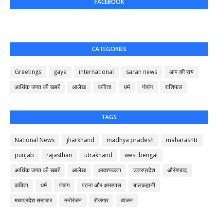
FACEBOOK
CATEGORIES
Greetings
gaya
international
saran news
आप की राय
आर्थिक जगत की खबरें
आलेख
कविता
धर्म
पंचांग
राशिफल
TAGS
National News
jharkhand
madhya pradesh
maharashtr
punjab
rajasthan
utrakhand
west bengal
आर्थिक जगत की खबरें
आलेख
आवश्यकता
उत्तरप्रदेश
औरंगाबाद
कविता
धर्म
पंचांग
पटना और आसपास
बालकहानी
मध्यप्रदेश समाचार
मनोरंजन
रोजगार
व्यंजन