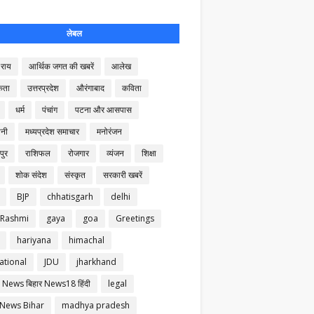
लेबल
राय
आर्थिक जगत की खबरें
आलेख
कता
उत्तरप्रदेश
औरंगाबाद
कविता
धर्म
पंचांग
पटना और आसपास
नी
मध्यप्रदेश समाचार
मनोरंजन
पुर
राशिफल
रोजगार
व्यंजन
शिक्षा
शोक संदेश
संस्कृत
सरकारी खबरें
BJP
chhatisgarh
delhi
 Rashmi
gaya
goa
Greetings
hariyana
himachal
ational
JDU
jharkhand
 News बिहार News18 हिंदी
legal
 News Bihar
madhya pradesh