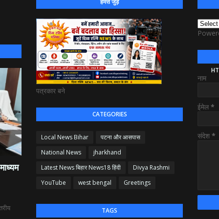
हमसे जुड़े
Power
HT
नाम
पत्रकार बने
ईमेल
*
CATEGORIES
संदेश
*
Local News Bihar
पटना और आसपास
National News
jharkhand
माध्यम
Latest News बिहार News18 हिंदी
Divya Rashmi
YouTube
west bengal
Greetings
्तरीय
TAGS