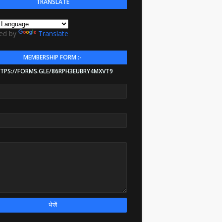
TRANSLATE
ed by
Translate
MEMBERSHIP FORM :-
TPS://FORMS.GLE/86RPH3EUBRY4MXVT9