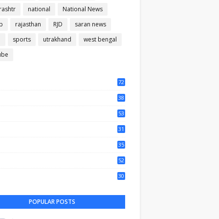
ashtr
national
National News
b
rajasthan
RJD
saran news
m
sports
utrakhand
west bengal
ube
72
56
38
37
53
64
31
65
35
50
52
44
30
35
POPULAR POSTS