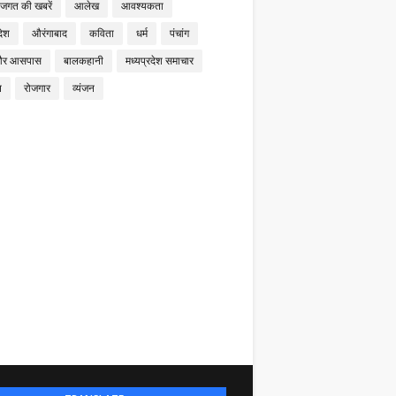
 जगत की खबरें
आलेख
आवश्यकता
देश
औरंगाबाद
कविता
धर्म
पंचांग
और आसपास
बालकहानी
मध्यप्रदेश समाचार
न
रोजगार
व्यंजन