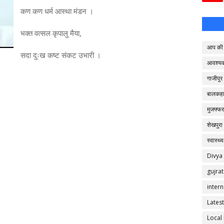
कण कण धर्म आस्था मंडन ।
भक्त वत्सल कृपालु मैया,
आप की 
सदा दुःख कष्ट संकट उभारी ।
आवश्य
गाजीपुर
बालकहा
मुजफ्फर
शेखपुरा
स्वास्थ्य
Divya
gujrat
intern
Latest
Local