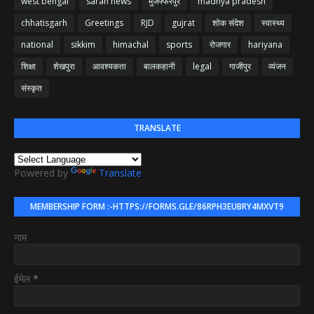
west bengal
saran news
मुजफ्फरपुर
madhya pradesh
chhatisgarh
Greetings
RJD
gujrat
शोक संदेश
स्वास्थ्य
national
sikkim
himachal
sports
रोजगार
hariyana
शिक्षा
शेखपुरा
आवश्यकता
बालकहानी
legal
गाजीपुर
व्यंजन
संस्कृत
TRANSLATE
Powered by
Translate
MEMBERSHIP FORM :-HTTPS://FORMS.GLE/86RPH3EUBRY4MXVT9
नाम
ईमेल
*