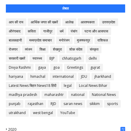
लेबल
आप की राय
आर्थिक जगत की खबरें
आलेख
आवश्यकता
उत्तरप्रदेश
औरंगाबाद
कविता
गाजीपुर
धर्म
पंचांग
पटना और आसपास
बालकहानी
मध्यप्रदेश समाचार
मनोरंजन
मुजफ्फरपुर
राशिफल
रोजगार
व्यंजन
शिक्षा
शेखपुरा
शोक संदेश
संस्कृत
सरकारी खबरें
स्वास्थ्य
BJP
chhatisgarh
delhi
Divya Rashmi
gaya
goa
Greetings
gujrat
hariyana
himachal
international
JDU
jharkhand
Latest News बिहार News18 हिंदी
legal
Local News Bihar
madhya pradesh
maharashtr
national
National News
punjab
rajasthan
RJD
saran news
sikkim
sports
utrakhand
west bengal
YouTube
2020
72