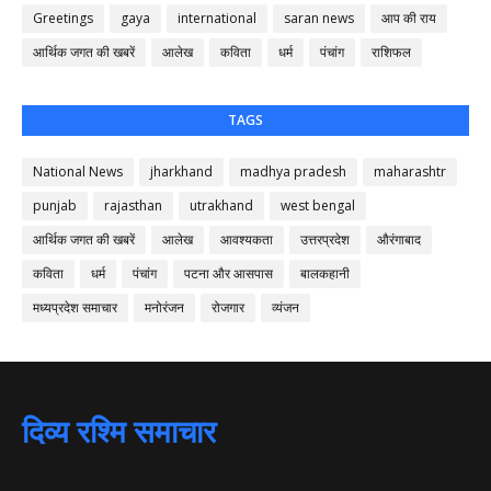
Greetings
gaya
international
saran news
आप की राय
आर्थिक जगत की खबरें
आलेख
कविता
धर्म
पंचांग
राशिफल
TAGS
National News
jharkhand
madhya pradesh
maharashtr
punjab
rajasthan
utrakhand
west bengal
आर्थिक जगत की खबरें
आलेख
आवश्यकता
उत्तरप्रदेश
औरंगाबाद
कविता
धर्म
पंचांग
पटना और आसपास
बालकहानी
मध्यप्रदेश समाचार
मनोरंजन
रोजगार
व्यंजन
दिव्य रश्मि समाचार