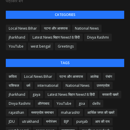
पत्रकार बने
CATEGORIES
Local News Bihar
पटना और आसपास
National News
jharkhand
Latest News बिहार News18 हिंदी
Divya Rashmi
YouTube
west bengal
Greetings
TAGS
कविता
Local News Bihar
पटना और आसपास
आलेख
पंचांग
राशिफल
धर्म
international
National News
उत्तरप्रदेश
jharkhand
gaya
Latest News बिहार News18 हिंदी
सरकारी खबरें
Divya Rashmi
औरंगाबाद
YouTube
goa
delhi
rajasthan
मध्यप्रदेश समाचार
maharashtr
आर्थिक जगत की खबरें
JDU
utrakhand
मनोरंजन
BJP
punjab
आप की राय