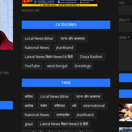
नाम
पत्रकार बने
ईमेल
*
CATEGORIES
संदेश
*
Local News Bihar
पटना और आसपास
National News
jharkhand
Latest News बिहार News18 हिंदी
Divya Rashmi
YouTube
west bengal
Greetings
ो नीचे
TAGS
कविता
Local News Bihar
पटना और आसपास
आलेख
पंचांग
राशिफल
धर्म
international
National News
उत्तरप्रदेश
jharkhand
gaya
Latest News बिहार News18 हिंदी