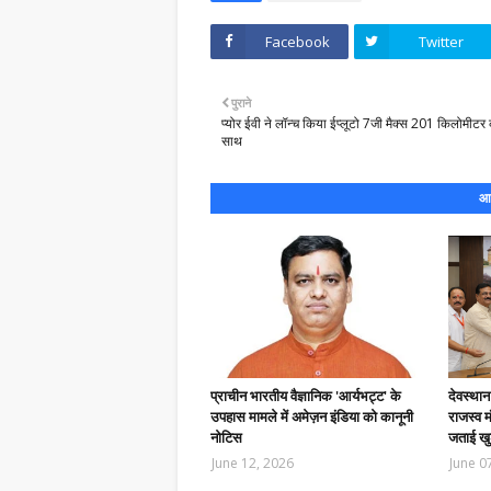
Facebook
Twitter
पुराने
प्योर ईवी ने लॉन्च किया ईप्लूटो 7जी मैक्स 201 किलोमीटर क
साथ
आप
प्राचीन भारतीय वैज्ञानिक 'आर्यभट्ट' के
देवस्था
उपहास मामले में अमेज़न इंडिया को कानूनी
राजस्व म
नोटिस
जताई खु
June 12, 2026
June 0