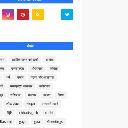
लेबल
राय
आर्थिक जगत की खबरें
आलेख
कता
उत्तरप्रदेश
औरंगाबाद
कविता
धर्म
पंचांग
पटना और आसपास
नी
मध्यप्रदेश समाचार
मनोरंजन
पुर
राशिफल
रोजगार
व्यंजन
शिक्षा
शोक संदेश
संस्कृत
सरकारी खबरें
BJP
chhatisgarh
delhi
 Rashmi
gaya
goa
Greetings