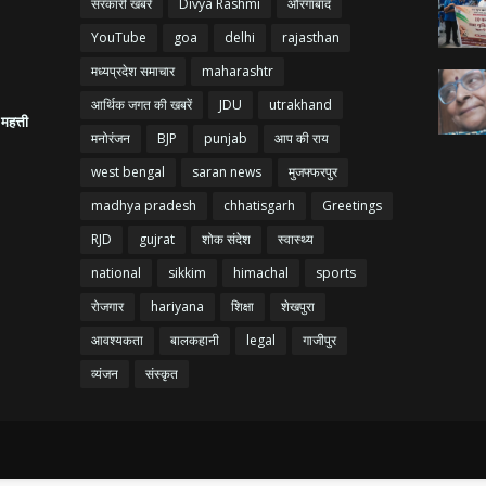
सरकारी खबरें
Divya Rashmi
औरंगाबाद
YouTube
goa
delhi
rajasthan
मध्यप्रदेश समाचार
maharashtr
आर्थिक जगत की खबरें
JDU
utrakhand
 महत्ती
मनोरंजन
BJP
punjab
आप की राय
west bengal
saran news
मुजफ्फरपुर
madhya pradesh
chhatisgarh
Greetings
RJD
gujrat
शोक संदेश
स्वास्थ्य
national
sikkim
himachal
sports
रोजगार
hariyana
शिक्षा
शेखपुरा
आवश्यकता
बालकहानी
legal
गाजीपुर
व्यंजन
संस्कृत