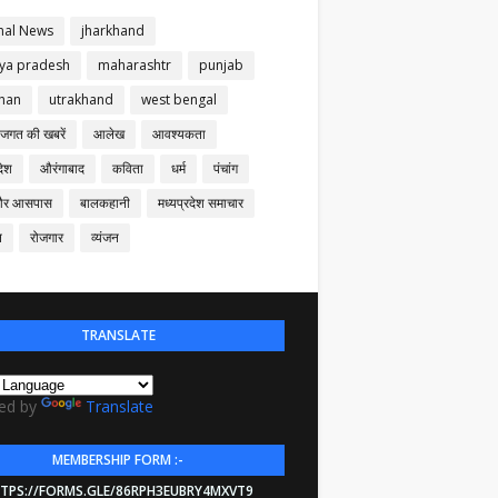
nal News
jharkhand
ya pradesh
maharashtr
punjab
than
utrakhand
west bengal
 जगत की खबरें
आलेख
आवश्यकता
देश
औरंगाबाद
कविता
धर्म
पंचांग
और आसपास
बालकहानी
मध्यप्रदेश समाचार
न
रोजगार
व्यंजन
TRANSLATE
ed by
Translate
MEMBERSHIP FORM :-
TPS://FORMS.GLE/86RPH3EUBRY4MXVT9