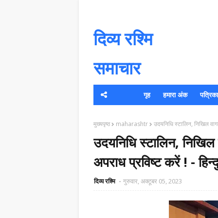
दिव्य रश्मि
समाचार
गृह
हमारा अंक
पत्रिका क
यह 
मुख्यपृष्ठ
maharashtr
उदयनिधि स्टालिन, निखिल वागळे, ज
उदयनिधि स्टालिन, निखिल वा
अपराध प्रविष्ट करें ! - हिन्द
दिव्य रश्मि
गुरुवार, अक्टूबर 05, 2023