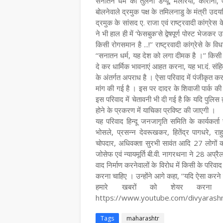
सनातन धर्म की तुलना डेंग्यू, मलेरिया, कोरोना
बोलनेवाले द्रमुक पक्ष के तमिलनाडु के मंत्री उद
द्रमुक के सांसद ए. राजा एवं राष्ट्रवादी कांग्र
ने भी हाल ही में ‘फेसबुक’से द्वेषपूर्ण पोस्ट भेज
किसी रोगसमान है ...!’’ राष्ट्रवादी कांग्रेसे के व
‘‘सनातन धर्म, यह देश को लगा दीमक है ।’’ किसी
दे कर धार्मिक भावनाएं आहत करना, यह भा.दं. स
के अंतर्गत अपराध है । ऐसा परिवाद में पंजीकृत करते हु
मांग की गई है । इस पर दादर के शिवाजी पार्क की
इस परिवाद में चेतावनी भी दी गई है कि यदि पुलिस द्
होने के प्रकरण में याचिका प्रविष्ट की जाएगी ।
यह परिवाद हिन्दू जनजागृति समिति के कार्यकर्ता चं
भोसले, प्रसन्न देवरूखकर, हितेंद्र पागधरे,
चोपदार, अधिवक्ता सुरभी सावंत आदि 27 लोगों को दिय
जोसेफ एवं न्यायमूर्ति बी.वी. नागरथना ने 28 अप्र
वाद निर्माण करनेवालों के विरोध में किसी के परिवा
करना चाहिए । उन्होंने आगे कहा, ‘‘यदि ऐसा करने म
हमारे खबरों को शेयर करना न
https://www.youtube.com/divyaras
Tags
maharashtr