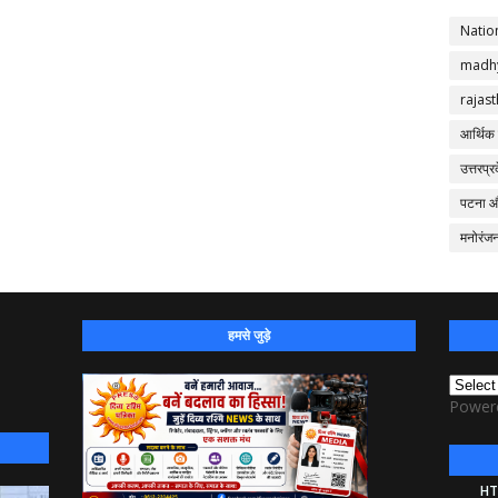
Natio
madh
rajas
आर्थिक
उत्तरप्र
पटना 
मनोरंज
हमसे जुड़े
Power
HT