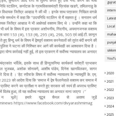
, एड्स, कुष्ठरोग आदि रोगों से तुलना करते हुए उसे नष्ट करने की भाषा
gujrat
यनिधि स्टालिन, कर्नाटक के ग्रामविकासमंत्री प्रियांक खडगे, तमिलनाडु के
intern
ेस के विधायक जितेंद्र आव्हाड ने की थी । इनके साथ पत्रकार निखिल वागळे
कर उनके समर्थन में कहा कि ‘‘उदयनिधि स्टालिन से मैं सहमत हूं । सनातन धर्म
Latest
िधायक जितेंद्र आव्हाड ने भी आक्षेपार्ह वक्तव्य किए थे । उन्होंने कहा था कि
Local
 भी धर्म के विषय में इस प्रकार अशोभनीय, निंदनीय, अपमानजनक वक्तव्य
ंहिता धारा 153 (अ), 153 (ब), 295 (अ), 298, 505 एवं आई.टी. कानून
mahar
ए हिन्दू धर्म के विषय में द्वेषपूर्ण वक्तव्य करनेवालों को तुरंत बंदी बनाने की
punja
 पुलिस ने घटना की निश्चित कर आगे की कार्यवाही का आश्वासन दिया है ।
sikki
वारा योग्य कार्रवाई नहीं हुई, तो इस प्रकरण में सर्वाेच्च न्यायालय का अनादर
YouT
द्रकांत भर्दिके, इसके साथ ही हिन्दुत्वनिष्ठ कार्यकर्ता सर्वश्री प्रभाकर
 राहुल भुजबळ, अशोक सोनावणे, आशीष पांडेय, दिनेश खानविलकर, सागर
2020
ा है । ‘हेट स्पीच’के विषय में सर्वाेच्च न्यायालय के न्यायमूर्ति के. एम्.
ैल 2023 को आदेश दिया कि ‘समाज में द्वेष फैलानेवाले वक्तव्य कर समाज में
2021
द प्रविष्ट करने का प्रतीक्षा न करते हुए सरकार को स्वयं ही अपराध प्रविष्ट
2022
ें विलंब हुआ, तो यह सर्वोच्च न्यायालय का अनादर माना जाएगा ।’’
 भूलें| हमारे यूटूब चैनल से अवश्य जुड़ें
2023
hminews https://www.facebook.com/divyarashmimag
2024
2025