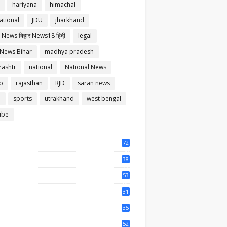
hariyana
himachal
ational
JDU
jharkhand
 News बिहार News18 हिंदी
legal
 News Bihar
madhya pradesh
ashtr
national
National News
b
rajasthan
RJD
saran news
m
sports
utrakhand
west bengal
ube
72
56
38
37
53
64
31
65
35
50
52