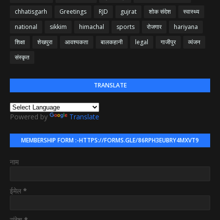
chhatisgarh
Greetings
RJD
gujrat
शोक संदेश
स्वास्थ्य
national
sikkim
himachal
sports
रोजगार
hariyana
शिक्षा
शेखपुरा
आवश्यकता
बालकहानी
legal
गाजीपुर
व्यंजन
संस्कृत
TRANSLATE
Powered by
Translate
MEMBERSHIP FORM :-HTTPS://FORMS.GLE/86RPH3EUBRY4MXVT9
नाम
ईमेल
*
संदेश
*