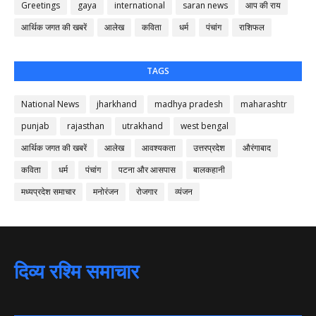
Greetings
gaya
international
saran news
आप की राय
आर्थिक जगत की खबरें
आलेख
कविता
धर्म
पंचांग
राशिफल
TAGS
National News
jharkhand
madhya pradesh
maharashtr
punjab
rajasthan
utrakhand
west bengal
आर्थिक जगत की खबरें
आलेख
आवश्यकता
उत्तरप्रदेश
औरंगाबाद
कविता
धर्म
पंचांग
पटना और आसपास
बालकहानी
मध्यप्रदेश समाचार
मनोरंजन
रोजगार
व्यंजन
दिव्य रश्मि समाचार