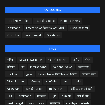
CATEGORIES
Local News Bihar
पटना और आसपास
National News
jharkhand
Latest News बिहार News18 हिंदी
Divya Rashmi
YouTube
west bengal
Greetings
TAGS
कविता
Local News Bihar
पटना और आसपास
आलेख
पंचांग
राशिफल
धर्म
international
National News
उत्तरप्रदेश
jharkhand
gaya
Latest News बिहार News18 हिंदी
सरकारी खबरें
Divya Rashmi
औरंगाबाद
YouTube
goa
delhi
rajasthan
मध्यप्रदेश समाचार
maharashtr
आर्थिक जगत की खबरें
JDU
utrakhand
मनोरंजन
BJP
punjab
आप की राय
west bengal
saran news
मुजफ्फरपुर
madhya pradesh