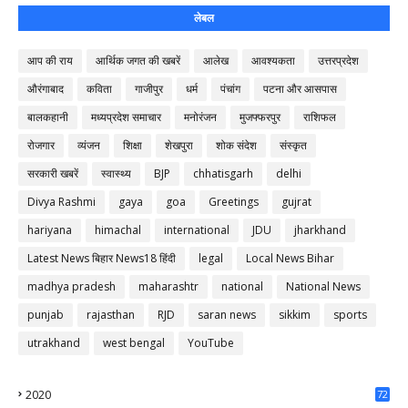
लेबल
आप की राय
आर्थिक जगत की खबरें
आलेख
आवश्यकता
उत्तरप्रदेश
औरंगाबाद
कविता
गाजीपुर
धर्म
पंचांग
पटना और आसपास
बालकहानी
मध्यप्रदेश समाचार
मनोरंजन
मुजफ्फरपुर
राशिफल
रोजगार
व्यंजन
शिक्षा
शेखपुरा
शोक संदेश
संस्कृत
सरकारी खबरें
स्वास्थ्य
BJP
chhatisgarh
delhi
Divya Rashmi
gaya
goa
Greetings
gujrat
hariyana
himachal
international
JDU
jharkhand
Latest News बिहार News18 हिंदी
legal
Local News Bihar
madhya pradesh
maharashtr
national
National News
punjab
rajasthan
RJD
saran news
sikkim
sports
utrakhand
west bengal
YouTube
2020
72