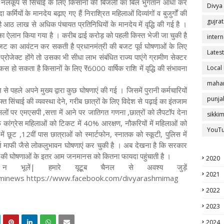
। नलकूप से सिंचाई के लिए किसानों की बिजली का बिल भुगतान आधा कर
Divya
ा कर्मियों के मानदेय बढ़ाए गए हैं निराश्रित महिलाओं दिव्यांगों व बुजुर्गों की
gujrat
आठ लाख से अधिक पंचायत प्रतिनिधियों के मानदेय में वृद्धि की गई है ।
का ऐलान किया गया है । करीब ढाई करोड़ को पहली किस्त भेजी जा चुकी है
intern
का आवंटन कर सकती है प्रधानमंत्री की बजट पूर्व घोषणाओं के लिए
Latest
प्रोजेक्ट होंगे तो उसका भी सीधा लाभ संबंधित राज्य पाएंगे ग्रामीण सेक्टर
हो सकता है किसानों के लिए ₹6000 वार्षिक राशि में वृद्धि की संभावना
Local
mahar
 से पहले अपने मुख्य द्वारा कुछ घोषणाएं की गई । जिसमें पुरानी कर्मचारियों
punja
त सिंचाई की व्यवस्था देने, गरीब छात्रों के लिए विदेश से पढ़ाई का इंतजाम
लों पर एमएसपी ,सत्ता में आने पर जातिगत गणना ,छात्रों को लैपटॉप देना
sikki
फ कांग्रेस महिलाओं को टिकट में 40% आरक्षण, नौकरियों में महिलाओं को
YouT
ं छूट ,12वीं पास छात्राओं को स्मार्टफोन, स्नातक को स्कूटी, पुलिस में
 माफी जैसे लोकलुभावन घोषणाएं कर चुकी है । अब देखना है कि सरकार
ं की घोषणाओं के इतर आम जनमानस को कितना फायदा पहुंचाती है ।
2020
 भूलें| हमारे यूटूब चैनल से अवश्य जुड़ें
2021
hminews https://www.facebook.com/divyarashmimag
2022
2023
2024