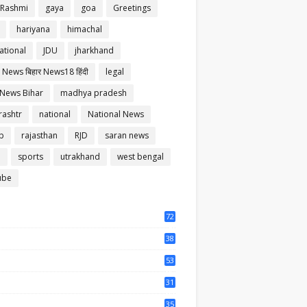
 Rashmi
gaya
goa
Greetings
hariyana
himachal
ational
JDU
jharkhand
 News बिहार News18 हिंदी
legal
 News Bihar
madhya pradesh
ashtr
national
National News
b
rajasthan
RJD
saran news
m
sports
utrakhand
west bengal
ube
72
56
38
37
53
64
31
65
35