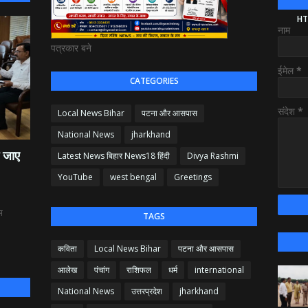
HT
नाम
पत्रकार बने
ईमेल
*
CATEGORIES
संदेश
*
Local News Bihar
पटना और आसपास
National News
jharkhand
ई जाए
Latest News बिहार News18 हिंदी
Divya Rashmi
YouTube
west bengal
Greetings
म
TAGS
कविता
Local News Bihar
पटना और आसपास
आलेख
पंचांग
राशिफल
धर्म
international
National News
उत्तरप्रदेश
jharkhand