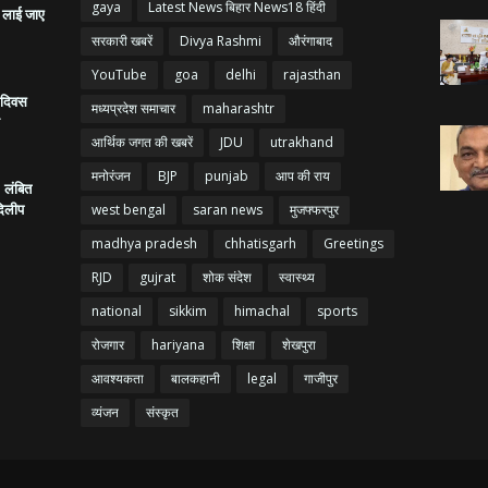
gaya
Latest News बिहार News18 हिंदी
ं लाई जाए
सरकारी खबरें
Divya Rashmi
औरंगाबाद
YouTube
goa
delhi
rajasthan
ा दिवस
मध्यप्रदेश समाचार
maharashtr
आर्थिक जगत की खबरें
JDU
utrakhand
मनोरंजन
BJP
punjab
आप की राय
ं, लंबित
दिलीप
west bengal
saran news
मुजफ्फरपुर
madhya pradesh
chhatisgarh
Greetings
RJD
gujrat
शोक संदेश
स्वास्थ्य
national
sikkim
himachal
sports
रोजगार
hariyana
शिक्षा
शेखपुरा
आवश्यकता
बालकहानी
legal
गाजीपुर
व्यंजन
संस्कृत