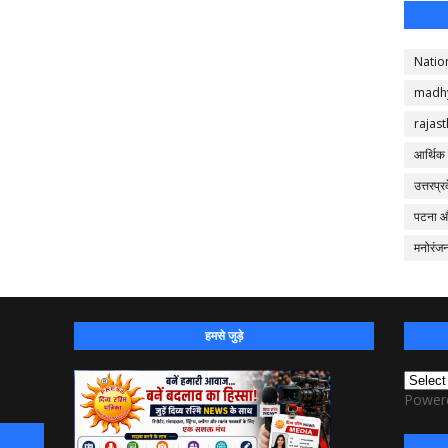
Natio
madh
rajas
आर्थिक
उत्तरप्र
पटना 
मनोरंज
हमसे जुड़े
Power