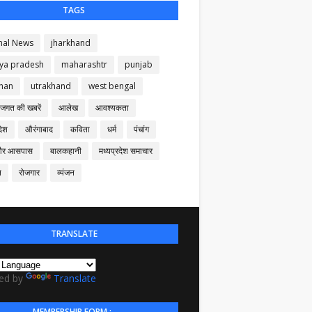
TAGS
nal News
jharkhand
ya pradesh
maharashtr
punjab
than
utrakhand
west bengal
 जगत की खबरें
आलेख
आवश्यकता
देश
औरंगाबाद
कविता
धर्म
पंचांग
और आसपास
बालकहानी
मध्यप्रदेश समाचार
न
रोजगार
व्यंजन
TRANSLATE
ed by
Translate
MEMBERSHIP FORM :-