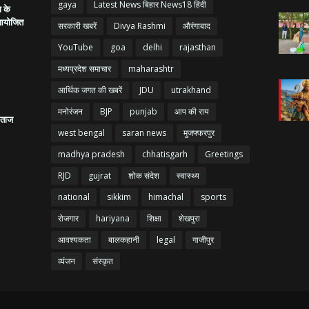
gaya
Latest News बिहार News18 हिंदी
ग के
क आयोजित
सरकारी खबरें
Divya Rashmi
औरंगाबाद
YouTube
goa
delhi
rajasthan
मध्यप्रदेश समाचार
maharashtr
आर्थिक जगत की खबरें
JDU
utrakhand
मनोरंजन
BJP
punjab
आप की राय
रताज
west bengal
saran news
मुजफ्फरपुर
madhya pradesh
chhatisgarh
Greetings
RJD
gujrat
शोक संदेश
स्वास्थ्य
national
sikkim
himachal
sports
रोजगार
hariyana
शिक्षा
शेखपुरा
आवश्यकता
बालकहानी
legal
गाजीपुर
व्यंजन
संस्कृत