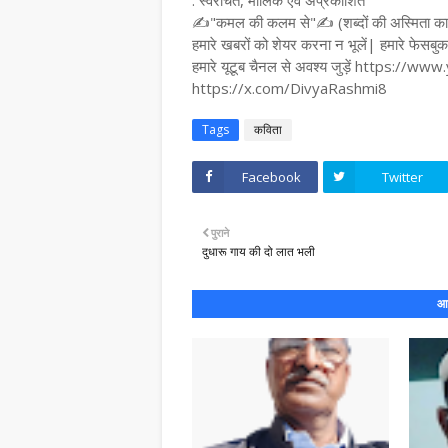
. स्वरचित, मौलिक एवं अप्रकाशित
✍️"कमल की कलम से"✍️ (शब्दों की अस्मिता का 
हमारे खबरों को शेयर करना न भूलें| हमारे 
हमारे यूटूब चैनल से अवश्य जुड़ें https://w
https://x.com/DivyaRashmi8
Tags
कविता
Facebook
Twitter
पुराने
दुधारू गाय की दो लात भली
आप