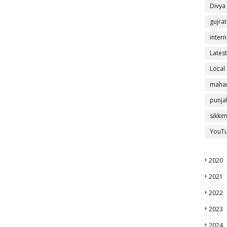
Divya
gujrat
intern
Latest
Local
mahar
punja
sikki
YouT
2020
2021
2022
2023
2024