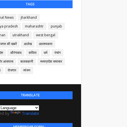
TAGS
nal News
jharkhand
ya pradesh
maharashtr
punjab
than
utrakhand
west bengal
 जगत की खबरें
आलेख
आवश्यकता
देश
औरंगाबाद
कविता
धर्म
पंचांग
और आसपास
बालकहानी
मध्यप्रदेश समाचार
न
रोजगार
व्यंजन
TRANSLATE
ed by
Translate
MEMBERSHIP FORM :-