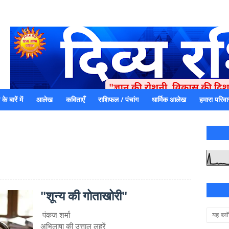
े बारें में
आलेख
कविताएँ
राशिफल / पंचांग
धार्मिक आलेख
हमारा परिवा
एक धर्मिक और राष्ट्रवादी पत्रिका है जो पाठको के आपसी सहयोग के द्वारा प्रक
में जमा करने का कष्ट करें | आप का छोटा सहयोग भी हमारे लिए
"शून्य की गोताखोरी"
​ पंकज शर्मा
​अभिलाषा की उत्ताल लहरें