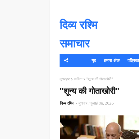
दिव्य रश्मि
समाचार
गृह
हमारा अंक
पत्रिका क
यह 
मुख्यपृष्ठ
कविता
"शून्य की गोताखोरी"
"शून्य की गोताखोरी"
दिव्य रश्मि
बुधवार, जुलाई 08, 2026