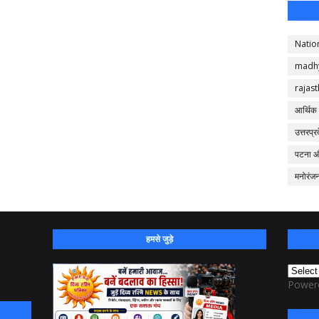
Natio
madh
rajas
आर्थिक
उत्तरप्र
पटना 
मनोरंज
हमसे जुड़े
Power