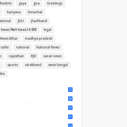
 Rashmi
gaya
goa
Greetings
hariyana
himachal
ational
JDU
jharkhand
 News बिहार News18 हिंदी
legal
 News Bihar
madhya pradesh
ashtr
national
National News
b
rajasthan
RJD
saran news
m
sports
utrakhand
west bengal
ube
72
56
38
37
53
64
31
65
35