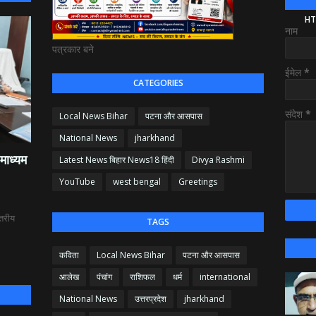
HT
नाम
पत्रकार बने
ईमेल
*
CATEGORIES
संदेश
*
Local News Bihar
पटना और आसपास
National News
jharkhand
माध्यम
Latest News बिहार News18 हिंदी
Divya Rashmi
YouTube
west bengal
Greetings
्तरीय
TAGS
कविता
Local News Bihar
पटना और आसपास
आलेख
पंचांग
राशिफल
धर्म
international
National News
उत्तरप्रदेश
jharkhand