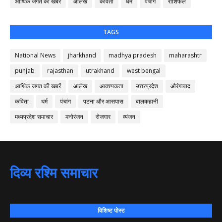
आर्थिक जगत की खबरें
आलेख
कविता
धर्म
पंचांग
राशिफल
TAGS
National News
jharkhand
madhya pradesh
maharashtr
punjab
rajasthan
utrakhand
west bengal
आर्थिक जगत की खबरें
आलेख
आवश्यकता
उत्तरप्रदेश
औरंगाबाद
कविता
धर्म
पंचांग
पटना और आसपास
बालकहानी
मध्यप्रदेश समाचार
मनोरंजन
रोजगार
व्यंजन
दिव्य रश्मि समाचार
विशिष्ट पोस्ट