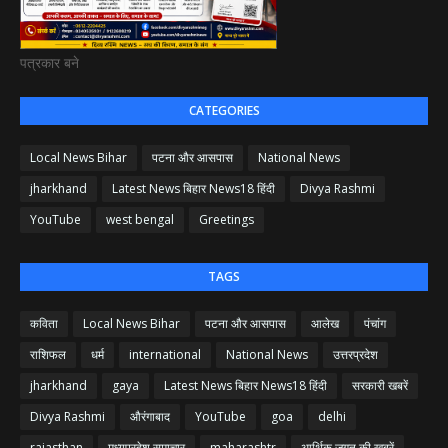
पत्रकार बने
CATEGORIES
Local News Bihar
पटना और आसपास
National News
jharkhand
Latest News बिहार News18 हिंदी
Divya Rashmi
YouTube
west bengal
Greetings
TAGS
कविता
Local News Bihar
पटना और आसपास
आलेख
पंचांग
राशिफल
धर्म
international
National News
उत्तरप्रदेश
jharkhand
gaya
Latest News बिहार News18 हिंदी
सरकारी खबरें
Divya Rashmi
औरंगाबाद
YouTube
goa
delhi
rajasthan
मध्यप्रदेश समाचार
maharashtr
आर्थिक जगत की खबरें