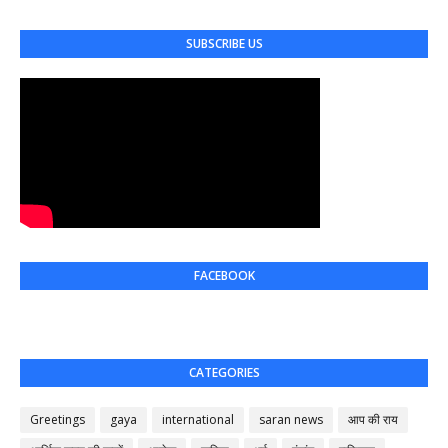
SUBSCRIBE US
FACEBOOK
CATEGORIES
Greetings
gaya
international
saran news
आप की राय