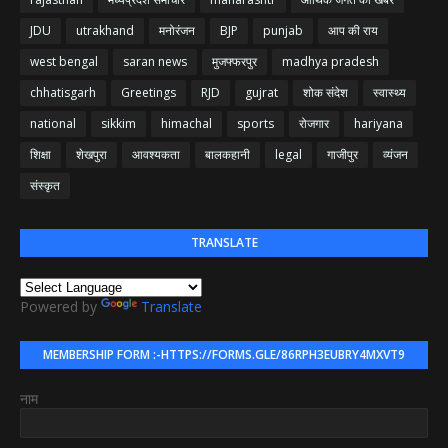
JDU
utrakhand
मनोरंजन
BJP
punjab
आप की राय
west bengal
saran news
मुजफ्फरपुर
madhya pradesh
chhatisgarh
Greetings
RJD
gujrat
शोक संदेश
स्वास्थ्य
national
sikkim
himachal
sports
रोजगार
hariyana
शिक्षा
शेखपुरा
आवश्यकता
बालकहानी
legal
गाजीपुर
व्यंजन
संस्कृत
TRANSLATE
Powered by
Translate
MEMBERSHIP FORM :-HTTPS://FORMS.GLE/86RPH3EUBRY4MXVT9
नाम