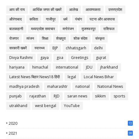
आप की राय
आर्थिक जगत की खबरें
आलेख
आवश्यकता
उत्तरप्रदेश
औरंगाबाद
कविता
गाजीपुर
धर्म
पंचांग
पटना और आसपास
बालकहानी
मध्यप्रदेश समाचार
मनोरंजन
मुजफ्फरपुर
राशिफल
रोजगार
व्यंजन
शिक्षा
शेखपुरा
शोक संदेश
संस्कृत
सरकारी खबरें
स्वास्थ्य
BJP
chhatisgarh
delhi
Divya Rashmi
gaya
goa
Greetings
gujrat
hariyana
himachal
international
JDU
jharkhand
Latest News बिहार News18 हिंदी
legal
Local News Bihar
madhya pradesh
maharashtr
national
National News
punjab
rajasthan
RJD
saran news
sikkim
sports
utrakhand
west bengal
YouTube
2020
72
56
2021
38
37