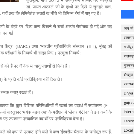
पृष्ठभूमि: मार्च 2012 में सर्वप्रथम सच्चिदानंद परब्रह्म
डॉ. जयंत आठवले जी के हाथों पर दिखे ये सुनहरे कण,
 यहाँ तक कि लेमिनेटेड सतहों के नीचे भी विभिन्न रंगों में पाए गए हैं।
ी के चेहरे पर 'दिव्य कण' दिखने से चर्चा अत्यंत रोमांचक हो गई और यह
आप की 
ुभव बन गई।
आवश्य
ध केंद्र' (BARC) तथा 'भारतीय प्रौद्योगिकी संस्थान' (IIT), मुंबई की
गाजीपुर
 परीक्षणों के निष्कर्ष भी साझा किए। प्रमुख निष्कर्ष :
बालकहा
ने हैं पर जैविक या धातु पदार्थों से भिन्न हैं।
मुजफ्फर
शेखपुरा
ज) के प्रति कोई प्रतिक्रिया नहीं दिखाते।
स्वास्थ्य
नी चमक बनाए रखते हैं।
Divya
gujrat
ताया कि कुछ विशिष्ट परिस्थितियों में ऊर्जा का पदार्थ में रूपांतरण (E =
जा वास्तुकार ‘मयंक बड़जात्या’ के परीक्षण में ‘लेकर एंटीना’ ने इन कणों के
intern
 यह उपकरण प्राकृतिक पदार्थों पर प्रतिक्रिया देता है।
Latest
Local
वले की कृपा से प्रकट होने वाले ये कण ‘ईश्वरीय चैतन्य’ के घनीभूत रूप हैं,