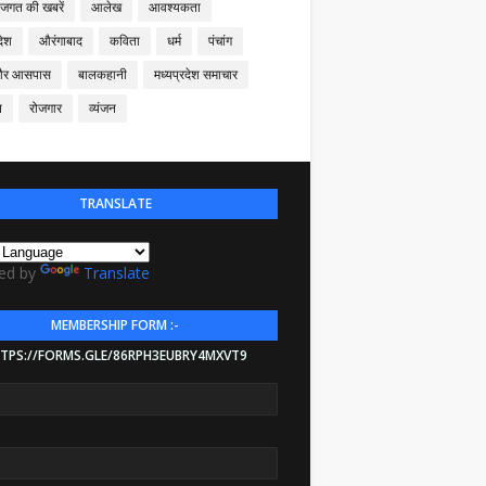
 जगत की खबरें
आलेख
आवश्यकता
देश
औरंगाबाद
कविता
धर्म
पंचांग
और आसपास
बालकहानी
मध्यप्रदेश समाचार
न
रोजगार
व्यंजन
TRANSLATE
ed by
Translate
MEMBERSHIP FORM :-
TPS://FORMS.GLE/86RPH3EUBRY4MXVT9