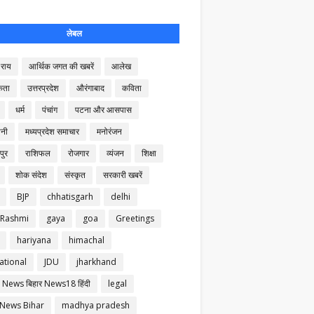
लेबल
राय
आर्थिक जगत की खबरें
आलेख
कता
उत्तरप्रदेश
औरंगाबाद
कविता
धर्म
पंचांग
पटना और आसपास
नी
मध्यप्रदेश समाचार
मनोरंजन
पुर
राशिफल
रोजगार
व्यंजन
शिक्षा
शोक संदेश
संस्कृत
सरकारी खबरें
BJP
chhatisgarh
delhi
 Rashmi
gaya
goa
Greetings
hariyana
himachal
ational
JDU
jharkhand
 News बिहार News18 हिंदी
legal
 News Bihar
madhya pradesh