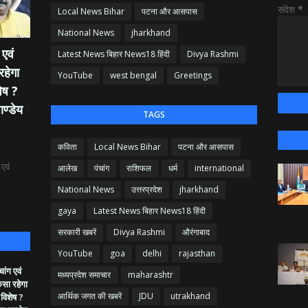
संदेश
*
Local News Bihar
पटना और आसपास
National News
jharkhand
एवं
Latest News बिहार News18 हिंदी
Divya Rashmi
रहेगा
YouTube
west bengal
Greetings
ेष ?
ाण्डेय
TAGS
कविता
Local News Bihar
पटना और आसपास
एवं
आलेख
पंचांग
राशिफल
धर्म
international
National News
उत्तरप्रदेश
jharkhand
gaya
Latest News बिहार News18 हिंदी
सरकारी खबरें
Divya Rashmi
औरंगाबाद
YouTube
goa
delhi
rajasthan
ांग एवं
मध्यप्रदेश समाचार
maharashtr
ैसा रहेगा
आर्थिक जगत की खबरें
JDU
utrakhand
 विशेष ?