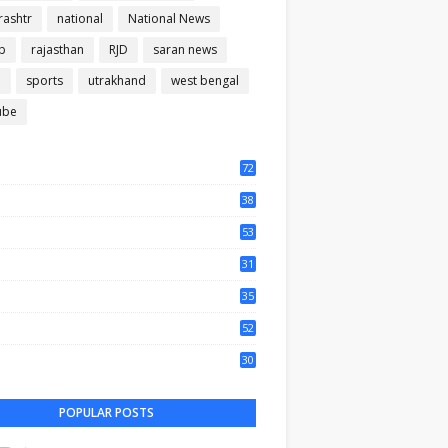
ashtr
national
National News
b
rajasthan
RJD
saran news
m
sports
utrakhand
west bengal
ube
72
56
38
37
53
64
31
65
35
50
52
44
30
62
POPULAR POSTS