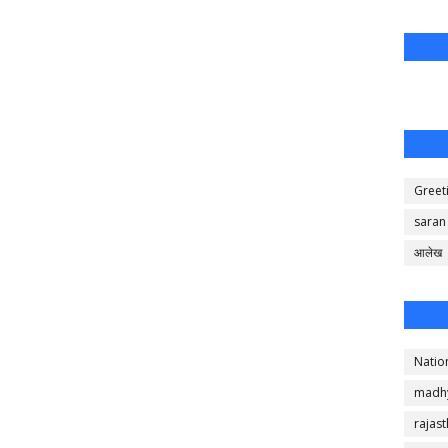
Greet
saran
आलेख
Natio
madh
rajas