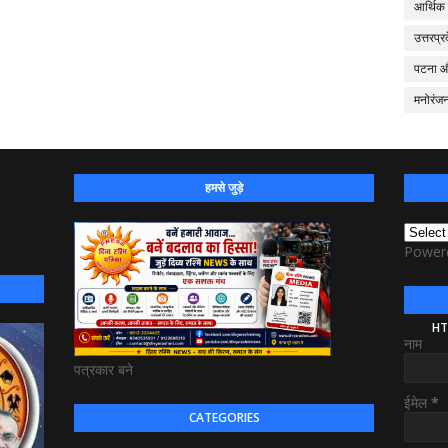
आर्थिक
उत्तरप्र
पटना 
मनोरंज
हमसे जुड़े
Power
HT
नाम
पत्रकार बने
ईमेल
*
CATEGORIES