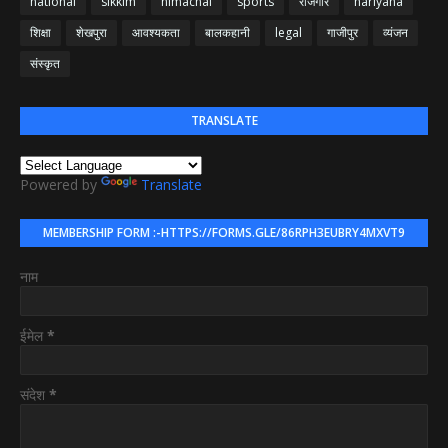
national
sikkim
himachal
sports
रोजगार
hariyana
शिक्षा
शेखपुरा
आवश्यकता
बालकहानी
legal
गाजीपुर
व्यंजन
संस्कृत
TRANSLATE
Powered by
Translate
MEMBERSHIP FORM :-HTTPS://FORMS.GLE/86RPH3EUBRY4MXVT9
नाम
ईमेल
*
संदेश
*