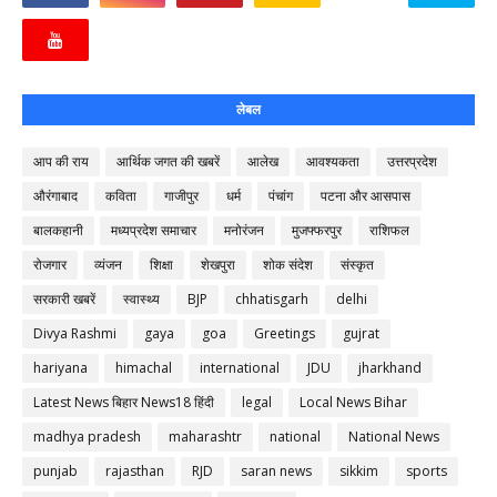
लेबल
आप की राय
आर्थिक जगत की खबरें
आलेख
आवश्यकता
उत्तरप्रदेश
औरंगाबाद
कविता
गाजीपुर
धर्म
पंचांग
पटना और आसपास
बालकहानी
मध्यप्रदेश समाचार
मनोरंजन
मुजफ्फरपुर
राशिफल
रोजगार
व्यंजन
शिक्षा
शेखपुरा
शोक संदेश
संस्कृत
सरकारी खबरें
स्वास्थ्य
BJP
chhatisgarh
delhi
Divya Rashmi
gaya
goa
Greetings
gujrat
hariyana
himachal
international
JDU
jharkhand
Latest News बिहार News18 हिंदी
legal
Local News Bihar
madhya pradesh
maharashtr
national
National News
punjab
rajasthan
RJD
saran news
sikkim
sports