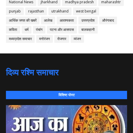
National News
jharkhand
madhya pradesh
maharashtr
punjab
rajasthan
utrakhand
west bengal
आर्थिक जगत की खबरें
आलेख
आवश्यकता
उत्तरप्रदेश
औरंगाबाद
कविता
धर्म
पंचांग
पटना और आसपास
बालकहानी
मध्यप्रदेश समाचार
मनोरंजन
रोजगार
व्यंजन
दिव्य रश्मि समाचार
विशिष्ट पोस्ट