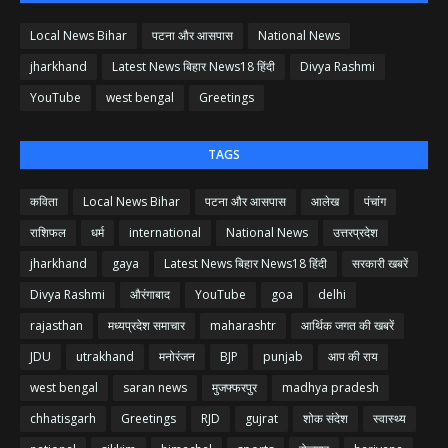
Local News Bihar
पटना और आसपास
National News
jharkhand
Latest News बिहार News18 हिंदी
Divya Rashmi
YouTube
west bengal
Greetings
TAGS
कविता
Local News Bihar
पटना और आसपास
आलेख
पंचांग
राशिफल
धर्म
international
National News
उत्तरप्रदेश
jharkhand
gaya
Latest News बिहार News18 हिंदी
सरकारी खबरें
Divya Rashmi
औरंगाबाद
YouTube
goa
delhi
rajasthan
मध्यप्रदेश समाचार
maharashtr
आर्थिक जगत की खबरें
JDU
utrakhand
मनोरंजन
BJP
punjab
आप की राय
west bengal
saran news
मुजफ्फरपुर
madhya pradesh
chhatisgarh
Greetings
RJD
gujrat
शोक संदेश
स्वास्थ्य