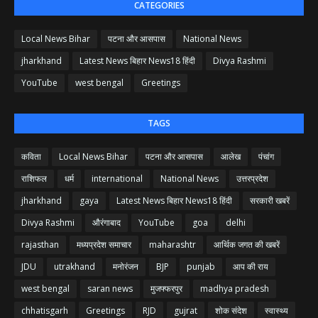
CATEGORIES
Local News Bihar
पटना और आसपास
National News
jharkhand
Latest News बिहार News18 हिंदी
Divya Rashmi
YouTube
west bengal
Greetings
TAGS
कविता
Local News Bihar
पटना और आसपास
आलेख
पंचांग
राशिफल
धर्म
international
National News
उत्तरप्रदेश
jharkhand
gaya
Latest News बिहार News18 हिंदी
सरकारी खबरें
Divya Rashmi
औरंगाबाद
YouTube
goa
delhi
rajasthan
मध्यप्रदेश समाचार
maharashtr
आर्थिक जगत की खबरें
JDU
utrakhand
मनोरंजन
BJP
punjab
आप की राय
west bengal
saran news
मुजफ्फरपुर
madhya pradesh
chhatisgarh
Greetings
RJD
gujrat
शोक संदेश
स्वास्थ्य