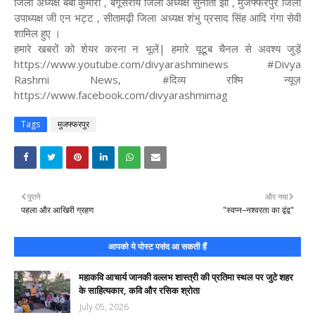
जिला अध्यक्ष बेबी कुमारी , बेगूसराय जिला अध्यक्ष सुनीता झा , मुजफ्फरपुर जिला
उपाध्यक्ष जी एन भट्ट , सीतामढ़ी जिला अध्यक्ष शंभु प्रसाद सिंह आदि गंगा सेवी
शामिल हुए ।
हमारे खबरों को शेयर करना न भूलें| हमारे यूटूब चैनल से अवश्य जुड़ें
https://www.youtube.com/divyarashminews #Divya
Rashmi News, #दिव्य रश्मि न्यूज़
https://www.facebook.com/divyarashmimag
Tags
मुजफ्फरपुर
पुराने
और नया
पहला और आखिरी ग्रहण
"स्वप्न–नश्वरता का द्वंद्व"
आपको ये पोस्ट पसंद आ सकती हैं
महाकवि आचार्य जानकी वल्लभ शास्त्री की प्रतिमा स्थल पर जुटे शहर
के साहित्यकार, कवि और रसिक श्रोता
July 05, 2026