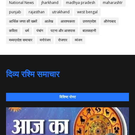
National News
jharkhand
madhya pradesh
maharashtr
punjab
rajasthan
utrakhand
west bengal
आर्थिक जगत की खबरें
आलेख
आवश्यकता
उत्तरप्रदेश
औरंगाबाद
कविता
धर्म
पंचांग
पटना और आसपास
बालकहानी
मध्यप्रदेश समाचार
मनोरंजन
रोजगार
व्यंजन
दिव्य रश्मि समाचार
विशिष्ट पोस्ट