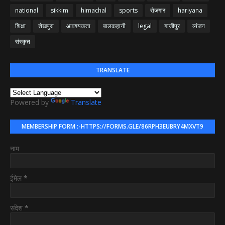
national
sikkim
himachal
sports
रोजगार
hariyana
शिक्षा
शेखपुरा
आवश्यकता
बालकहानी
legal
गाजीपुर
व्यंजन
संस्कृत
TRANSLATE
Powered by
Translate
MEMBERSHIP FORM :-HTTPS://FORMS.GLE/86RPH3EUBRY4MXVT9
नाम
ईमेल
*
संदेश
*