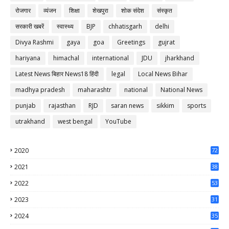
रोजगार
व्यंजन
शिक्षा
शेखपुरा
शोक संदेश
संस्कृत
सरकारी खबरें
स्वास्थ्य
BJP
chhatisgarh
delhi
Divya Rashmi
gaya
goa
Greetings
gujrat
hariyana
himachal
international
JDU
jharkhand
Latest News बिहार News18 हिंदी
legal
Local News Bihar
madhya pradesh
maharashtr
national
National News
punjab
rajasthan
RJD
saran news
sikkim
sports
utrakhand
west bengal
YouTube
2020
72
56
2021
38
37
2022
53
64
2023
31
65
2024
35
50