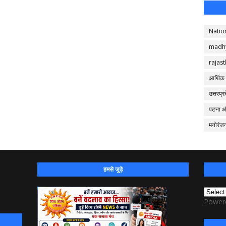
Natio
madh
rajas
आर्थिक
उत्तरप्र
पटना 
मनोरंज
हमसे जुड़े
Power