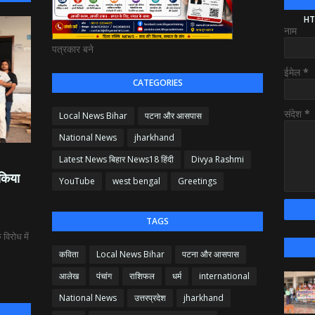
HT
नाम
पत्रकार बने
ईमेल
*
CATEGORIES
संदेश
*
Local News Bihar
पटना और आसपास
National News
jharkhand
Latest News बिहार News18 हिंदी
Divya Rashmi
 किया
YouTube
west bengal
Greetings
TAGS
विरोध में
कविता
Local News Bihar
पटना और आसपास
आलेख
पंचांग
राशिफल
धर्म
international
National News
उत्तरप्रदेश
jharkhand