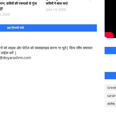
म्पन्न, कवियों की रचनाओं से गूंजा
कवियों ने बांधा समां
पुर
June 14, 2026
8, 2026
एक टिप्पणी भेजें
खबरों को लाइक ओर पोर्टल को सब्सक्राइब करना ना भूले| दिव्य रश्मि समाचार
लाईक करें |
ontact@divyarashmi.com
Greet
saran
आलेख