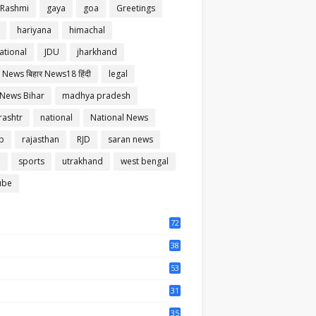
 Rashmi
gaya
goa
Greetings
hariyana
himachal
ational
JDU
jharkhand
 News बिहार News18 हिंदी
legal
 News Bihar
madhya pradesh
ashtr
national
National News
b
rajasthan
RJD
saran news
m
sports
utrakhand
west bengal
ube
72
56
38
37
53
64
31
65
35