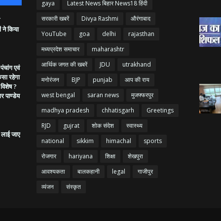
gaya
Latest News बिहार News18 हिंदी
सरकारी खबरें
Divya Rashmi
औरंगाबाद
ं ने किया
YouTube
goa
delhi
rajasthan
मध्यप्रदेश समाचार
maharashtr
आर्थिक जगत की खबरें
JDU
utrakhand
ंचांग एवं
ैसा रहेगा
मनोरंजन
BJP
punjab
आप की राय
 विशेष ?
west bengal
saran news
मुजफ्फरपुर
गर पाण्डेय
madhya pradesh
chhatisgarh
Greetings
RJD
gujrat
शोक संदेश
स्वास्थ्य
ं लाई जाए
national
sikkim
himachal
sports
रोजगार
hariyana
शिक्षा
शेखपुरा
आवश्यकता
बालकहानी
legal
गाजीपुर
व्यंजन
संस्कृत