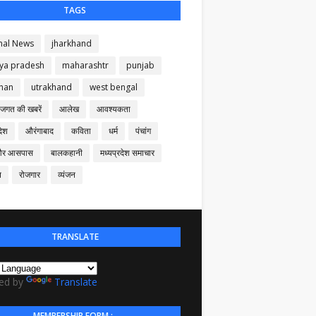
TAGS
nal News
jharkhand
ya pradesh
maharashtr
punjab
than
utrakhand
west bengal
 जगत की खबरें
आलेख
आवश्यकता
देश
औरंगाबाद
कविता
धर्म
पंचांग
और आसपास
बालकहानी
मध्यप्रदेश समाचार
न
रोजगार
व्यंजन
TRANSLATE
ed by
Translate
MEMBERSHIP FORM :-