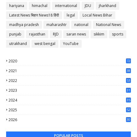
hariyana
himachal
international
JDU
jharkhand
Latest News बिहार News18 हिंदी
legal
Local News Bihar
madhya pradesh
maharashtr
national
National News
punjab
rajasthan
RJD
saran news
sikkim
sports
utrakhand
west bengal
YouTube
2020
72
56
2021
38
37
2022
53
64
2023
31
65
2024
35
50
2025
52
44
2026
30
62
POPULAR POSTS