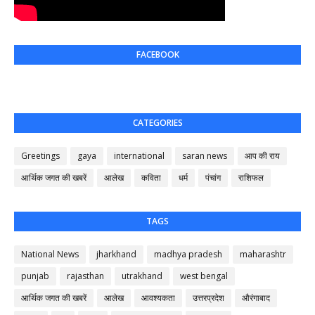
FACEBOOK
CATEGORIES
Greetings
gaya
international
saran news
आप की राय
आर्थिक जगत की खबरें
आलेख
कविता
धर्म
पंचांग
राशिफल
TAGS
National News
jharkhand
madhya pradesh
maharashtr
punjab
rajasthan
utrakhand
west bengal
आर्थिक जगत की खबरें
आलेख
आवश्यकता
उत्तरप्रदेश
औरंगाबाद