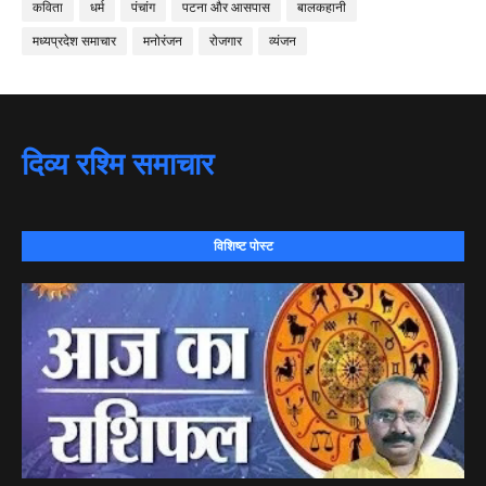
कविता
धर्म
पंचांग
पटना और आसपास
बालकहानी
मध्यप्रदेश समाचार
मनोरंजन
रोजगार
व्यंजन
दिव्य रश्मि समाचार
विशिष्ट पोस्ट