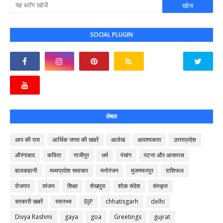
SOCIAL PLUGIN
लेबल
आप की राय
आर्थिक जगत की खबरें
आलेख
आवश्यकता
उत्तरप्रदेश
औरंगाबाद
कविता
गाजीपुर
धर्म
पंचांग
पटना और आसपास
बालकहानी
मध्यप्रदेश समाचार
मनोरंजन
मुजफ्फरपुर
राशिफल
रोजगार
व्यंजन
शिक्षा
शेखपुरा
शोक संदेश
संस्कृत
सरकारी खबरें
स्वास्थ्य
BJP
chhatisgarh
delhi
Divya Rashmi
gaya
goa
Greetings
gujrat