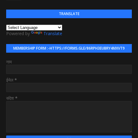
TRANSLATE
Powered by
Translate
MEMBERSHIP FORM :-HTTPS://FORMS.GLE/86RPH3EUBRY4MXVT9
नाम
ईमेल
*
संदेश
*