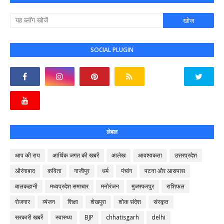
SOCIAL PLUGIN
लेबल
आप की राय
आर्थिक जगत की खबरें
आलेख
आवश्यकता
उत्तरप्रदेश
औरंगाबाद
कविता
गाजीपुर
धर्म
पंचांग
पटना और आसपास
बालकहानी
मध्यप्रदेश समाचार
मनोरंजन
मुजफ्फरपुर
राशिफल
रोजगार
व्यंजन
शिक्षा
शेखपुरा
शोक संदेश
संस्कृत
सरकारी खबरें
स्वास्थ्य
BJP
chhatisgarh
delhi