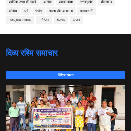
आर्थिक जगत की खबरें
आलेख
आवश्यकता
उत्तरप्रदेश
औरंगाबाद
कविता
धर्म
पंचांग
पटना और आसपास
बालकहानी
मध्यप्रदेश समाचार
मनोरंजन
रोजगार
व्यंजन
दिव्य रश्मि समाचार
विशिष्ट पोस्ट