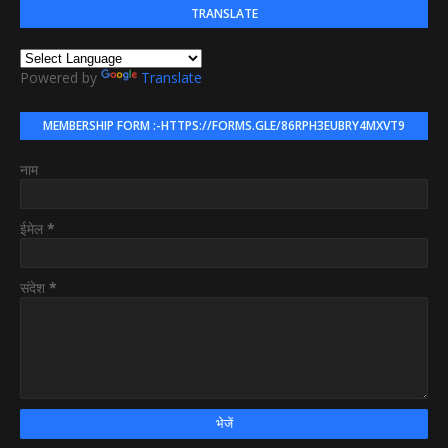
TRANSLATE
Powered by
Translate
MEMBERSHIP FORM :-HTTPS://FORMS.GLE/86RPH3EUBRY4MXVT9
नाम
ईमेल
*
संदेश
*