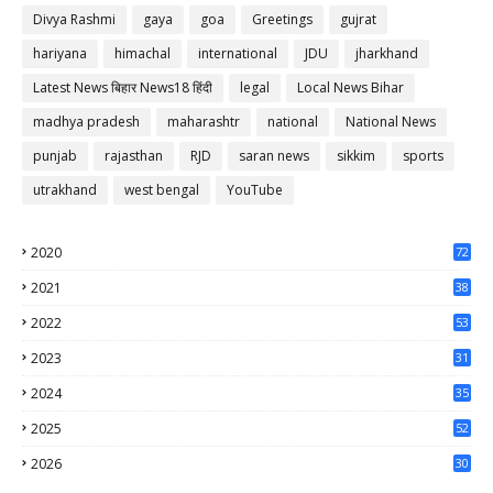
Divya Rashmi
gaya
goa
Greetings
gujrat
hariyana
himachal
international
JDU
jharkhand
Latest News बिहार News18 हिंदी
legal
Local News Bihar
madhya pradesh
maharashtr
national
National News
punjab
rajasthan
RJD
saran news
sikkim
sports
utrakhand
west bengal
YouTube
2020
72
56
2021
38
37
2022
53
64
2023
31
65
2024
35
50
2025
52
44
2026
30
47