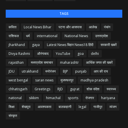
TAGS
कविता
Local News Bihar
पटना और आसपास
आलेख
पंचांग
राशिफल
धर्म
international
National News
उत्तरप्रदेश
jharkhand
gaya
Latest News बिहार News18 हिंदी
सरकारी खबरें
Divya Rashmi
औरंगाबाद
YouTube
goa
delhi
rajasthan
मध्यप्रदेश समाचार
maharashtr
आर्थिक जगत की खबरें
JDU
utrakhand
मनोरंजन
BJP
punjab
आप की राय
west bengal
saran news
मुजफ्फरपुर
madhya pradesh
chhatisgarh
Greetings
RJD
gujrat
शोक संदेश
स्वास्थ्य
national
sikkim
himachal
sports
रोजगार
hariyana
शिक्षा
शेखपुरा
आवश्यकता
बालकहानी
legal
गाजीपुर
व्यंजन
संस्कृत