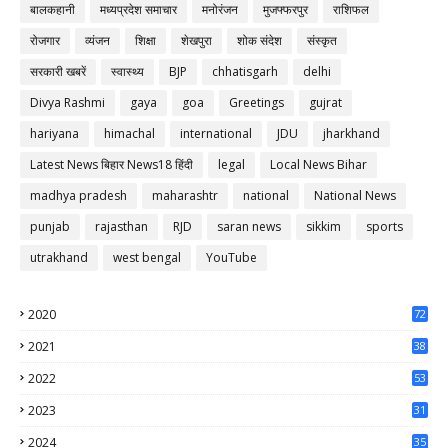
बालकहानी
मध्यप्रदेश समाचार
मनोरंजन
मुजफ्फरपुर
राशिफल
रोजगार
व्यंजन
शिक्षा
शेखपुरा
शोक संदेश
संस्कृत
सरकारी खबरें
स्वास्थ्य
BJP
chhatisgarh
delhi
Divya Rashmi
gaya
goa
Greetings
gujrat
hariyana
himachal
international
JDU
jharkhand
Latest News बिहार News18 हिंदी
legal
Local News Bihar
madhya pradesh
maharashtr
national
National News
punjab
rajasthan
RJD
saran news
sikkim
sports
utrakhand
west bengal
YouTube
2020
72
56
2021
38
37
2022
53
64
2023
31
65
2024
35