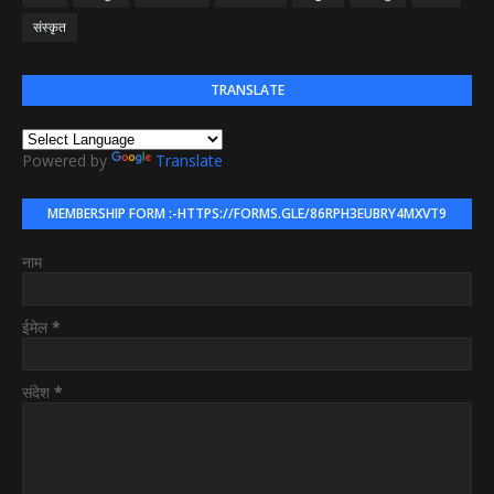
संस्कृत
TRANSLATE
Powered by
Translate
MEMBERSHIP FORM :-HTTPS://FORMS.GLE/86RPH3EUBRY4MXVT9
नाम
ईमेल
*
संदेश
*