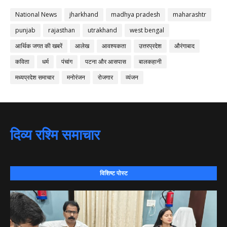
National News
jharkhand
madhya pradesh
maharashtr
punjab
rajasthan
utrakhand
west bengal
आर्थिक जगत की खबरें
आलेख
आवश्यकता
उत्तरप्रदेश
औरंगाबाद
कविता
धर्म
पंचांग
पटना और आसपास
बालकहानी
मध्यप्रदेश समाचार
मनोरंजन
रोजगार
व्यंजन
दिव्य रश्मि समाचार
विशिष्ट पोस्ट