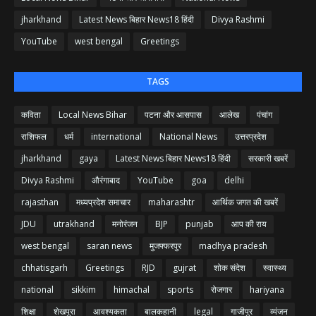
jharkhand
Latest News बिहार News18 हिंदी
Divya Rashmi
YouTube
west bengal
Greetings
TAGS
कविता
Local News Bihar
पटना और आसपास
आलेख
पंचांग
राशिफल
धर्म
international
National News
उत्तरप्रदेश
jharkhand
gaya
Latest News बिहार News18 हिंदी
सरकारी खबरें
Divya Rashmi
औरंगाबाद
YouTube
goa
delhi
rajasthan
मध्यप्रदेश समाचार
maharashtr
आर्थिक जगत की खबरें
JDU
utrakhand
मनोरंजन
BJP
punjab
आप की राय
west bengal
saran news
मुजफ्फरपुर
madhya pradesh
chhatisgarh
Greetings
RJD
gujrat
शोक संदेश
स्वास्थ्य
national
sikkim
himachal
sports
रोजगार
hariyana
शिक्षा
शेखपुरा
आवश्यकता
बालकहानी
legal
गाजीपुर
व्यंजन