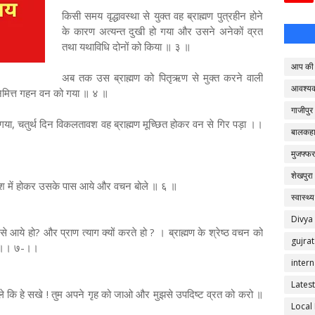
किसी समय वृद्धावस्था से युक्त वह ब्राह्मण पुत्रहीन होने
के कारण अत्यन्त दुखी हो गया और उसने अनेकों व्रत
तथा यथाविधि दोनों को किया ॥ ३ ॥
आप की 
अब तक उस ब्राह्मण को पितृऋण से मुक्त करने वाली
आवश्य
 निमित्त गहन वन को गया ॥ ४ ॥
गाजीपुर
या, चतुर्थ दिन विकलतावश वह ब्राह्मण मूच्छित होकर वन से गिर पड़ा ।।
बालकहा
मुजफ्फर
शेखपुरा
वेश में होकर उसके पास आये और वचन बोले ॥ ६ ॥
स्वास्थ्य
Divya
ँ से आये हो? और प्राण त्याग क्यों करते हो ? । ब्राह्मण के श्रेष्ठ वचन को
gujrat
हा ।। ७-।।
intern
Latest
ोले कि हे सखे ! तुम अपने गृह को जाओ और मुझसे उपदिष्ट व्रत को करो ॥
Local