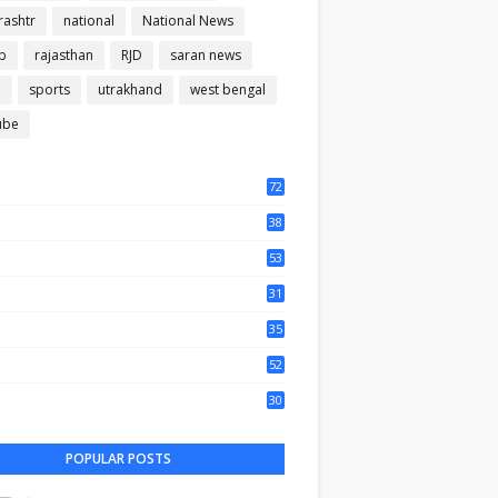
ashtr
national
National News
b
rajasthan
RJD
saran news
m
sports
utrakhand
west bengal
ube
72
56
38
37
53
64
31
65
35
50
52
44
30
61
POPULAR POSTS