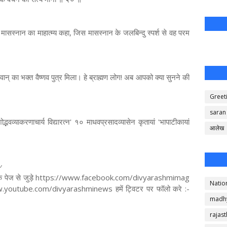
ं से मासस्नान का माहात्म्य कहा, जिस मासस्नान के जलबिन्दु स्पर्श से वह परम
गवान् का भक्त वैष्णव पुत्र मिला। हे ब्राह्मण लोग! अब आपको क्या सुनने की
Greet
saran
ंशोद्भवव्याकरणाचार्य विद्यारत्न' १० माधवप्रसादव्यासेन कृतायां 'भापाटीकायां
आलेख
️
 फेसबुक पेज से जुड़े https://www.facebook.com/divyarashmimag
Natio
/www.youtube.com/divyarashminews हमें ट्विटर पर फॉलो करे :-
madh
rajas