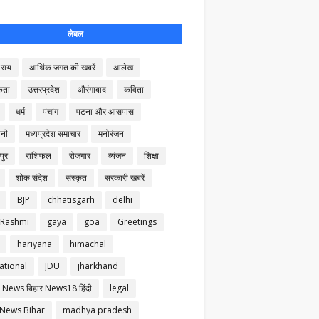
लेबल
राय
आर्थिक जगत की खबरें
आलेख
कता
उत्तरप्रदेश
औरंगाबाद
कविता
धर्म
पंचांग
पटना और आसपास
नी
मध्यप्रदेश समाचार
मनोरंजन
पुर
राशिफल
रोजगार
व्यंजन
शिक्षा
शोक संदेश
संस्कृत
सरकारी खबरें
BJP
chhatisgarh
delhi
 Rashmi
gaya
goa
Greetings
hariyana
himachal
ational
JDU
jharkhand
 News बिहार News18 हिंदी
legal
 News Bihar
madhya pradesh