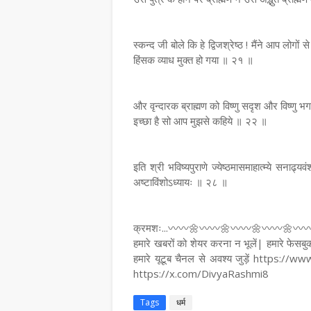
स्कन्द जी बोले कि हे द्विजश्रेष्ठ ! मैंने आप लोगो
हिंसक व्याध मुक्त हो गया ॥ २१ ॥
और वृन्दारक ब्राह्मण को विष्णु सदृश और विष्णु भ
इच्छा है सो आप मुझसे कहिये ॥ २२ ॥
इति श्री भविष्यपुराणे ज्येष्ठमासमाहात्म्ये सनाढ्यव
अष्टाविंशोऽध्यायः ॥ २८ ॥
क्रमशः...〰️〰️🌼〰️〰️🌼〰️〰️🌼〰️〰️🌼〰️〰
हमारे खबरों को शेयर करना न भूलें| हमारे
हमारे यूटूब चैनल से अवश्य जुड़ें https:/
https://x.com/DivyaRashmi8
Tags
धर्म