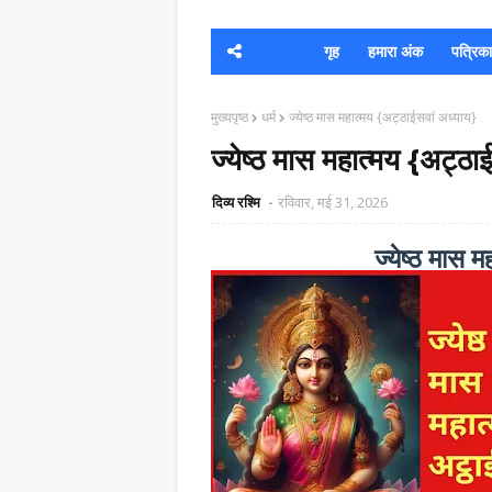
गृह
हमारा अंक
पत्रिका क
मुख्यपृष्ठ
धर्म
ज्येष्ठ मास महात्मय {अट्ठाईसवां अध्याय}
ज्येष्ठ मास महात्मय {अट्ठा
दिव्य रश्मि
रविवार, मई 31, 2026
ज्येष्ठ मास 