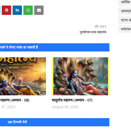
आर्थिक
उत्तरप्र
पटना 
और नया
मनोरंज
. पुरुषोत्तम मास माहात्म्य
को ये पोस्ट पसंद आ सकती हैं
 महात्म्य (अध्याय - 08)
चातुर्मास महात्म्य (अध्याय - 07)
 07, 2026
August 06, 2026
एक टिप्पणी भेजें