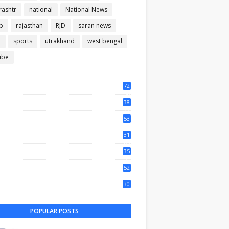
ashtr
national
National News
b
rajasthan
RJD
saran news
m
sports
utrakhand
west bengal
ube
72
56
38
37
53
64
31
65
35
50
52
44
30
61
POPULAR POSTS