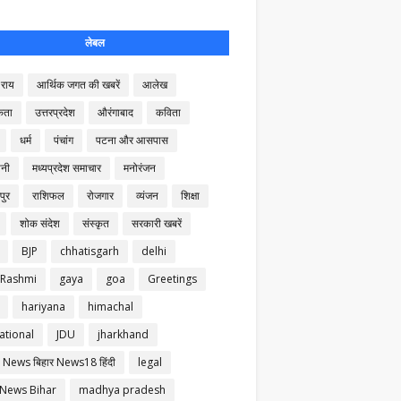
लेबल
राय
आर्थिक जगत की खबरें
आलेख
कता
उत्तरप्रदेश
औरंगाबाद
कविता
धर्म
पंचांग
पटना और आसपास
नी
मध्यप्रदेश समाचार
मनोरंजन
पुर
राशिफल
रोजगार
व्यंजन
शिक्षा
शोक संदेश
संस्कृत
सरकारी खबरें
BJP
chhatisgarh
delhi
 Rashmi
gaya
goa
Greetings
hariyana
himachal
ational
JDU
jharkhand
 News बिहार News18 हिंदी
legal
 News Bihar
madhya pradesh