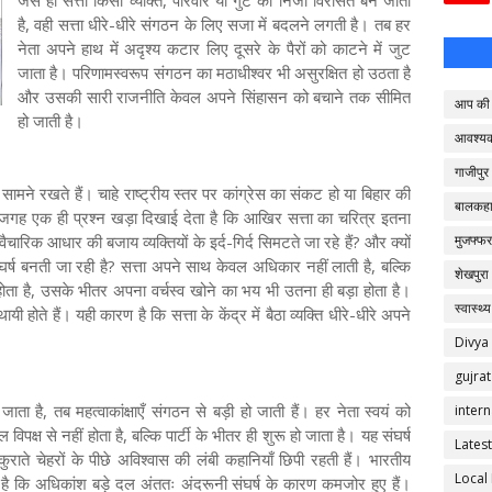
जैसे ही सत्ता किसी व्यक्ति, परिवार या गुट की निजी विरासत बन जाती
है, वही सत्ता धीरे-धीरे संगठन के लिए सजा में बदलने लगती है। तब हर
नेता अपने हाथ में अदृश्य कटार लिए दूसरे के पैरों को काटने में जुट
जाता है। परिणामस्वरूप संगठन का मठाधीश्वर भी असुरक्षित हो उठता है
और उसकी सारी राजनीति केवल अपने सिंहासन को बचाने तक सीमित
आप की 
हो जाती है।
आवश्य
गाजीपुर
ने रखते हैं। चाहे राष्ट्रीय स्तर पर कांग्रेस का संकट हो या बिहार की
बालकहा
हर जगह एक ही प्रश्न खड़ा दिखाई देता है कि आखिर सत्ता का चरित्र इतना
ैचारिक आधार की बजाय व्यक्तियों के इर्द-गिर्द सिमटते जा रहे हैं? और क्यों
मुजफ्फर
घर्ष बनती जा रही है? सत्ता अपने साथ केवल अधिकार नहीं लाती है, बल्कि
शेखपुरा
ोता है, उसके भीतर अपना वर्चस्व खोने का भय भी उतना ही बड़ा होता है।
स्वास्थ्य
यी होते हैं। यही कारण है कि सत्ता के केंद्र में बैठा व्यक्ति धीरे-धीरे अपने
Divya
gujrat
है, तब महत्वाकांक्षाएँ संगठन से बड़ी हो जाती हैं। हर नेता स्वयं को
intern
 विपक्ष से नहीं होता है, बल्कि पार्टी के भीतर ही शुरू हो जाता है। यह संघर्ष
Latest
ाते चेहरों के पीछे अविश्वास की लंबी कहानियाँ छिपी रहती हैं। भारतीय
Local
 है कि अधिकांश बड़े दल अंततः अंदरूनी संघर्ष के कारण कमजोर हुए हैं।