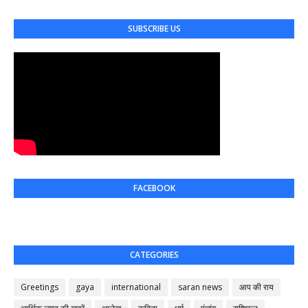
SUBSCRIBE US
FACEBOOK
CATEGORIES
Greetings
gaya
international
saran news
आप की राय