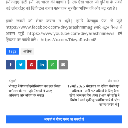
ईसीआइएनईटी इसी नए भारत की पहचान है, एक ऐसा भारत जो दुनिया के सबसे
बड़े लोकतंत्र को डिजिटल कवच पहनाकर सुरक्षित भविष्य की ओर बढ़ रहा है।
हमारे खबरों को शेयर करना न भूलें| हमारे फेसबुक पेज से जुड़े
https://www.facebook.com/divyarashmimag हमारे यूटूब चैनल से
अवश्य जुड़ें https://www.youtube.com/divyarashminews हमें
ट्विटर पर फॉलो करे :- https://x.com/DivyaRashmi8
Tags
आलेख
पुराने
और नया
भोजपुर में पेंशनर्स एसोसियेशन का छठा जिला
19 मई 2026, मंगलवार का दैनिक पंचांग एवं
सम्मेलन संपन्न - जुटे पेंशनरों ने उठाए
राशिफल - सभी १२ राशियों के लिए कैसा
अधिकार और भविष्य के सवाल
रहेगा आज का दिन ?क्या है आप की राशि में
विशेष ? जाने प्रसिद्ध ज्योतिषाचार्य पं. प्रेम
सागर पाण्डेय से|
आपको ये पोस्ट पसंद आ सकती हैं