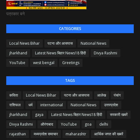
पत्रकार बने
CATEGORIES
Local News Bihar
पटना और आसपास
National News
jharkhand
Latest News बिहार News18 हिंदी
Divya Rashmi
YouTube
west bengal
Greetings
TAGS
कविता
Local News Bihar
पटना और आसपास
आलेख
पंचांग
राशिफल
धर्म
international
National News
उत्तरप्रदेश
jharkhand
gaya
Latest News बिहार News18 हिंदी
सरकारी खबरें
Divya Rashmi
औरंगाबाद
YouTube
goa
delhi
rajasthan
मध्यप्रदेश समाचार
maharashtr
आर्थिक जगत की खबरें