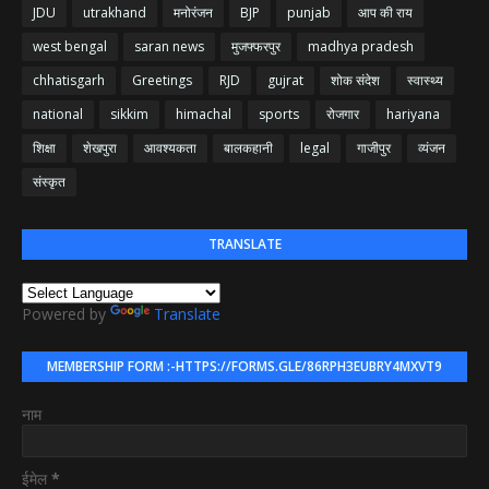
JDU
utrakhand
मनोरंजन
BJP
punjab
आप की राय
west bengal
saran news
मुजफ्फरपुर
madhya pradesh
chhatisgarh
Greetings
RJD
gujrat
शोक संदेश
स्वास्थ्य
national
sikkim
himachal
sports
रोजगार
hariyana
शिक्षा
शेखपुरा
आवश्यकता
बालकहानी
legal
गाजीपुर
व्यंजन
संस्कृत
TRANSLATE
Powered by
Translate
MEMBERSHIP FORM :-HTTPS://FORMS.GLE/86RPH3EUBRY4MXVT9
नाम
ईमेल
*