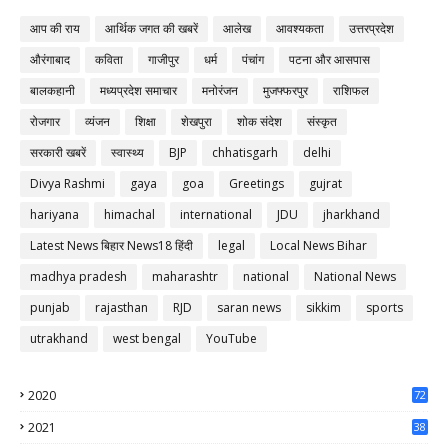
आप की राय
आर्थिक जगत की खबरें
आलेख
आवश्यकता
उत्तरप्रदेश
औरंगाबाद
कविता
गाजीपुर
धर्म
पंचांग
पटना और आसपास
बालकहानी
मध्यप्रदेश समाचार
मनोरंजन
मुजफ्फरपुर
राशिफल
रोजगार
व्यंजन
शिक्षा
शेखपुरा
शोक संदेश
संस्कृत
सरकारी खबरें
स्वास्थ्य
BJP
chhatisgarh
delhi
Divya Rashmi
gaya
goa
Greetings
gujrat
hariyana
himachal
international
JDU
jharkhand
Latest News बिहार News18 हिंदी
legal
Local News Bihar
madhya pradesh
maharashtr
national
National News
punjab
rajasthan
RJD
saran news
sikkim
sports
utrakhand
west bengal
YouTube
2020
72
56
2021
38
37