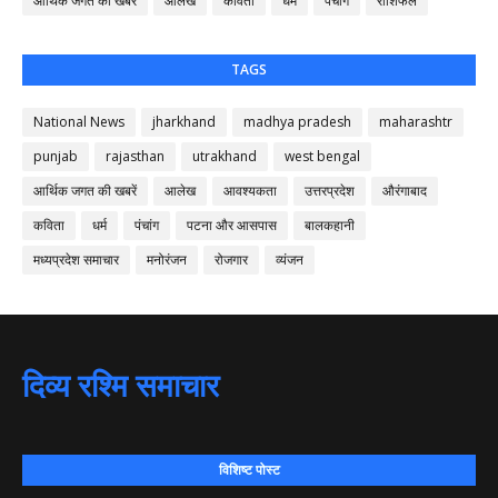
आर्थिक जगत की खबरें
आलेख
कविता
धर्म
पंचांग
राशिफल
TAGS
National News
jharkhand
madhya pradesh
maharashtr
punjab
rajasthan
utrakhand
west bengal
आर्थिक जगत की खबरें
आलेख
आवश्यकता
उत्तरप्रदेश
औरंगाबाद
कविता
धर्म
पंचांग
पटना और आसपास
बालकहानी
मध्यप्रदेश समाचार
मनोरंजन
रोजगार
व्यंजन
दिव्य रश्मि समाचार
विशिष्ट पोस्ट