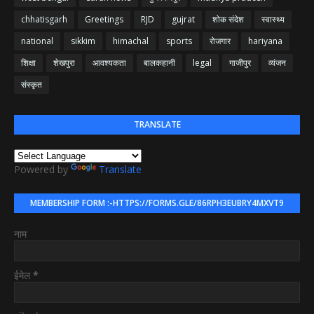
chhatisgarh
Greetings
RJD
gujrat
शोक संदेश
स्वास्थ्य
national
sikkim
himachal
sports
रोजगार
hariyana
शिक्षा
शेखपुरा
आवश्यकता
बालकहानी
legal
गाजीपुर
व्यंजन
संस्कृत
TRANSLATE
Powered by
Translate
MEMBERSHIP FORM :-HTTPS://FORMS.GLE/86RPH3EUBRY4MXVT9
नाम
ईमेल
*