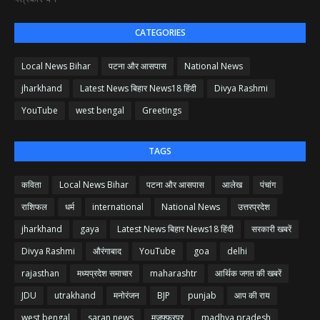
CATEGORIES
Local News Bihar
पटना और आसपास
National News
jharkhand
Latest News बिहार News18 हिंदी
Divya Rashmi
YouTube
west bengal
Greetings
TAGS
कविता
Local News Bihar
पटना और आसपास
आलेख
पंचांग
राशिफल
धर्म
international
National News
उत्तरप्रदेश
jharkhand
gaya
Latest News बिहार News18 हिंदी
सरकारी खबरें
Divya Rashmi
औरंगाबाद
YouTube
goa
delhi
rajasthan
मध्यप्रदेश समाचार
maharashtr
आर्थिक जगत की खबरें
JDU
utrakhand
मनोरंजन
BJP
punjab
आप की राय
west bengal
saran news
मुजफ्फरपुर
madhya pradesh