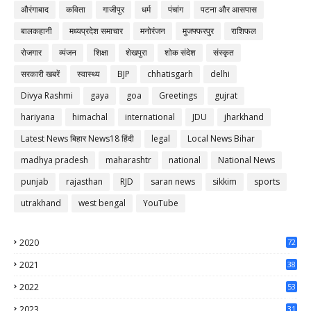
औरंगाबाद
कविता
गाजीपुर
धर्म
पंचांग
पटना और आसपास
बालकहानी
मध्यप्रदेश समाचार
मनोरंजन
मुजफ्फरपुर
राशिफल
रोजगार
व्यंजन
शिक्षा
शेखपुरा
शोक संदेश
संस्कृत
सरकारी खबरें
स्वास्थ्य
BJP
chhatisgarh
delhi
Divya Rashmi
gaya
goa
Greetings
gujrat
hariyana
himachal
international
JDU
jharkhand
Latest News बिहार News18 हिंदी
legal
Local News Bihar
madhya pradesh
maharashtr
national
National News
punjab
rajasthan
RJD
saran news
sikkim
sports
utrakhand
west bengal
YouTube
2020
72
56
2021
38
37
2022
53
64
2023
31