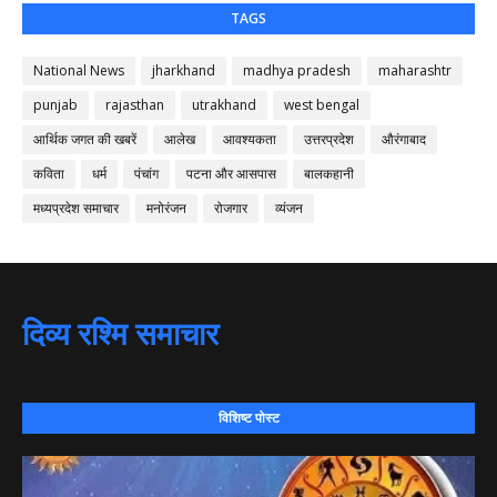
TAGS
National News
jharkhand
madhya pradesh
maharashtr
punjab
rajasthan
utrakhand
west bengal
आर्थिक जगत की खबरें
आलेख
आवश्यकता
उत्तरप्रदेश
औरंगाबाद
कविता
धर्म
पंचांग
पटना और आसपास
बालकहानी
मध्यप्रदेश समाचार
मनोरंजन
रोजगार
व्यंजन
दिव्य रश्मि समाचार
विशिष्ट पोस्ट