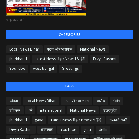
पत्रकार बने
CATEGORIES
Local News Bihar
पटना और आसपास
National News
jharkhand
Latest News बिहार News18 हिंदी
Divya Rashmi
YouTube
west bengal
Greetings
TAGS
कविता
Local News Bihar
पटना और आसपास
आलेख
पंचांग
राशिफल
धर्म
international
National News
उत्तरप्रदेश
jharkhand
gaya
Latest News बिहार News18 हिंदी
सरकारी खबरें
Divya Rashmi
औरंगाबाद
YouTube
goa
delhi