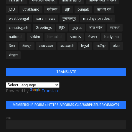
rajasthan
मध्यप्रदेश समाचार
maharashtr
आर्थिक जगत की खबरें
JDU
utrakhand
मनोरंजन
BJP
punjab
आप की राय
west bengal
saran news
मुजफ्फरपुर
madhya pradesh
chhatisgarh
Greetings
RJD
gujrat
शोक संदेश
स्वास्थ्य
national
sikkim
himachal
sports
रोजगार
hariyana
शिक्षा
शेखपुरा
आवश्यकता
बालकहानी
legal
गाजीपुर
व्यंजन
संस्कृत
TRANSLATE
Powered by
Translate
MEMBERSHIP FORM :-HTTPS://FORMS.GLE/86RPH3EUBRY4MXVT9
नाम