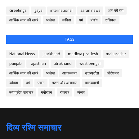
Greetings
gaya
international
saran news
आप की राय
आर्थिक जगत की खबरें
आलेख
कविता
धर्म
पंचांग
राशिफल
TAGS
National News
jharkhand
madhya pradesh
maharashtr
punjab
rajasthan
utrakhand
west bengal
आर्थिक जगत की खबरें
आलेख
आवश्यकता
उत्तरप्रदेश
औरंगाबाद
कविता
धर्म
पंचांग
पटना और आसपास
बालकहानी
मध्यप्रदेश समाचार
मनोरंजन
रोजगार
व्यंजन
दिव्य रश्मि समाचार