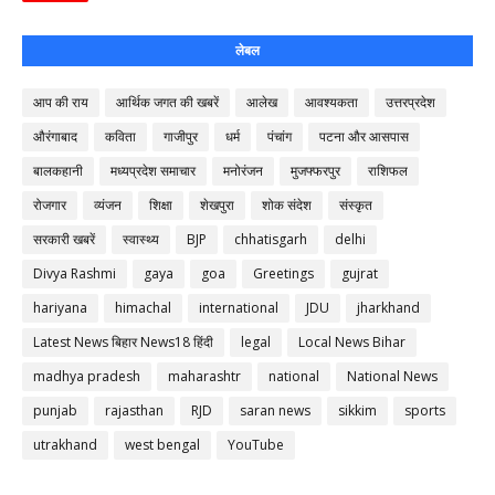
लेबल
आप की राय
आर्थिक जगत की खबरें
आलेख
आवश्यकता
उत्तरप्रदेश
औरंगाबाद
कविता
गाजीपुर
धर्म
पंचांग
पटना और आसपास
बालकहानी
मध्यप्रदेश समाचार
मनोरंजन
मुजफ्फरपुर
राशिफल
रोजगार
व्यंजन
शिक्षा
शेखपुरा
शोक संदेश
संस्कृत
सरकारी खबरें
स्वास्थ्य
BJP
chhatisgarh
delhi
Divya Rashmi
gaya
goa
Greetings
gujrat
hariyana
himachal
international
JDU
jharkhand
Latest News बिहार News18 हिंदी
legal
Local News Bihar
madhya pradesh
maharashtr
national
National News
punjab
rajasthan
RJD
saran news
sikkim
sports
utrakhand
west bengal
YouTube