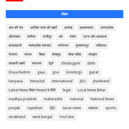
लेबल
आप की राय
आर्थिक जगत की खबरें
आलेख
आवश्यकता
उत्तरप्रदेश
औरंगाबाद
कविता
गाजीपुर
धर्म
पंचांग
पटना और आसपास
बालकहानी
मध्यप्रदेश समाचार
मनोरंजन
मुजफ्फरपुर
राशिफल
रोजगार
व्यंजन
शिक्षा
शेखपुरा
शोक संदेश
संस्कृत
सरकारी खबरें
स्वास्थ्य
BJP
chhatisgarh
delhi
Divya Rashmi
gaya
goa
Greetings
gujrat
hariyana
himachal
international
JDU
jharkhand
Latest News बिहार News18 हिंदी
legal
Local News Bihar
madhya pradesh
maharashtr
national
National News
punjab
rajasthan
RJD
saran news
sikkim
sports
utrakhand
west bengal
YouTube