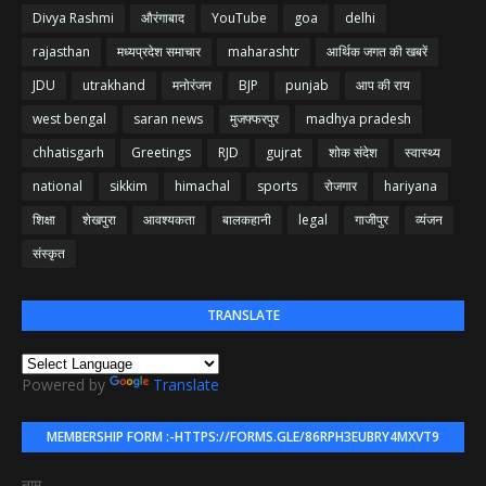
Divya Rashmi
औरंगाबाद
YouTube
goa
delhi
rajasthan
मध्यप्रदेश समाचार
maharashtr
आर्थिक जगत की खबरें
JDU
utrakhand
मनोरंजन
BJP
punjab
आप की राय
west bengal
saran news
मुजफ्फरपुर
madhya pradesh
chhatisgarh
Greetings
RJD
gujrat
शोक संदेश
स्वास्थ्य
national
sikkim
himachal
sports
रोजगार
hariyana
शिक्षा
शेखपुरा
आवश्यकता
बालकहानी
legal
गाजीपुर
व्यंजन
संस्कृत
TRANSLATE
Powered by
Translate
MEMBERSHIP FORM :-HTTPS://FORMS.GLE/86RPH3EUBRY4MXVT9
नाम