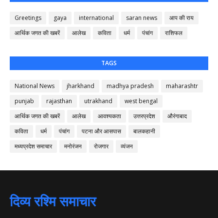
Greetings
gaya
international
saran news
आप की राय
आर्थिक जगत की खबरें
आलेख
कविता
धर्म
पंचांग
राशिफल
TAGS
National News
jharkhand
madhya pradesh
maharashtr
punjab
rajasthan
utrakhand
west bengal
आर्थिक जगत की खबरें
आलेख
आवश्यकता
उत्तरप्रदेश
औरंगाबाद
कविता
धर्म
पंचांग
पटना और आसपास
बालकहानी
मध्यप्रदेश समाचार
मनोरंजन
रोजगार
व्यंजन
दिव्य रश्मि समाचार