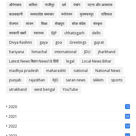
औरंगाबाद
कविता
गाजीपुर
धर्म
पंचांग
पटना और आसपास
बालकहानी
मध्यप्रदेश समाचार
मनोरंजन
मुजफ्फरपुर
राशिफल
रोजगार
व्यंजन
शिक्षा
शेखपुरा
शोक संदेश
संस्कृत
सरकारी खबरें
स्वास्थ्य
BJP
chhatisgarh
delhi
Divya Rashmi
gaya
goa
Greetings
gujrat
hariyana
himachal
international
JDU
jharkhand
Latest News बिहार News18 हिंदी
legal
Local News Bihar
madhya pradesh
maharashtr
national
National News
punjab
rajasthan
RJD
saran news
sikkim
sports
utrakhand
west bengal
YouTube
2020
72
56
2021
38
37
2022
53
64
2023
31