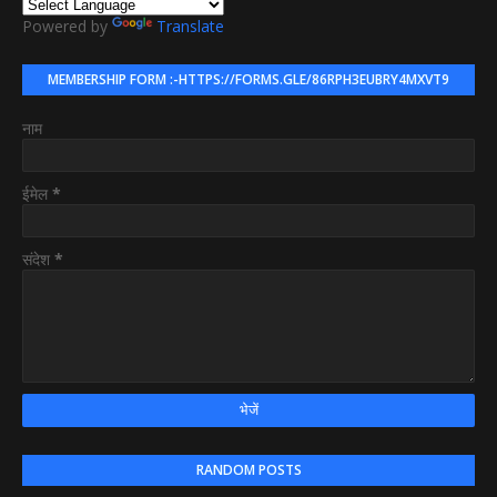
Powered by
Translate
MEMBERSHIP FORM :-HTTPS://FORMS.GLE/86RPH3EUBRY4MXVT9
नाम
ईमेल
*
संदेश
*
RANDOM POSTS