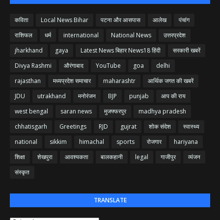
कविता
Local News Bihar
पटना और आसपास
आलेख
पंचांग
राशिफल
धर्म
international
National News
उत्तरप्रदेश
jharkhand
gaya
Latest News बिहार News18 हिंदी
सरकारी खबरें
Divya Rashmi
औरंगाबाद
YouTube
goa
delhi
rajasthan
मध्यप्रदेश समाचार
maharashtr
आर्थिक जगत की खबरें
JDU
utrakhand
मनोरंजन
BJP
punjab
आप की राय
west bengal
saran news
मुजफ्फरपुर
madhya pradesh
chhatisgarh
Greetings
RJD
gujrat
शोक संदेश
स्वास्थ्य
national
sikkim
himachal
sports
रोजगार
hariyana
शिक्षा
शेखपुरा
आवश्यकता
बालकहानी
legal
गाजीपुर
व्यंजन
संस्कृत
TRANSLATE