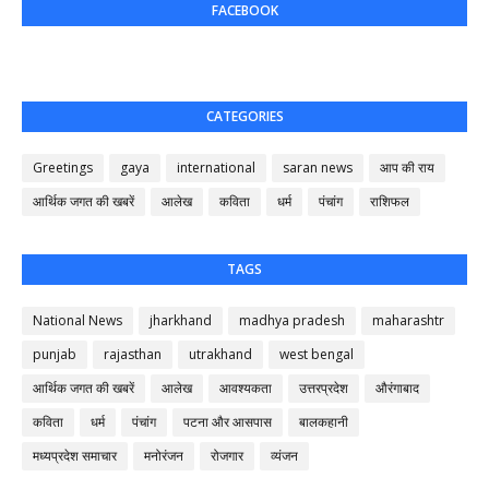
FACEBOOK
CATEGORIES
Greetings
gaya
international
saran news
आप की राय
आर्थिक जगत की खबरें
आलेख
कविता
धर्म
पंचांग
राशिफल
TAGS
National News
jharkhand
madhya pradesh
maharashtr
punjab
rajasthan
utrakhand
west bengal
आर्थिक जगत की खबरें
आलेख
आवश्यकता
उत्तरप्रदेश
औरंगाबाद
कविता
धर्म
पंचांग
पटना और आसपास
बालकहानी
मध्यप्रदेश समाचार
मनोरंजन
रोजगार
व्यंजन