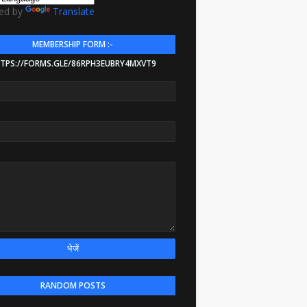
ed by
Translate
MEMBERSHIP FORM :-
TPS://FORMS.GLE/86RPH3EUBRY4MXVT9
RANDOM POSTS