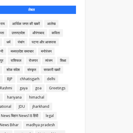
लेबल
राय
आर्थिक जगत की खबरें
आलेख
कता
उत्तरप्रदेश
औरंगाबाद
कविता
धर्म
पंचांग
पटना और आसपास
नी
मध्यप्रदेश समाचार
मनोरंजन
पुर
राशिफल
रोजगार
व्यंजन
शिक्षा
शोक संदेश
संस्कृत
सरकारी खबरें
BJP
chhatisgarh
delhi
 Rashmi
gaya
goa
Greetings
hariyana
himachal
ational
JDU
jharkhand
 News बिहार News18 हिंदी
legal
 News Bihar
madhya pradesh