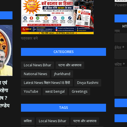
Power
HT
नाम
पत्रकार बने
ईमेल
*
CATEGORIES
संदेश
*
Local News Bihar
पटना और आसपास
National News
jharkhand
 एवं
Latest News बिहार News18 हिंदी
Divya Rashmi
रहेगा
YouTube
west bengal
Greetings
ेष ?
ाण्डेय
TAGS
कविता
Local News Bihar
पटना और आसपास