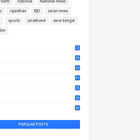
ashtr
national
National News
b
rajasthan
RJD
saran news
m
sports
utrakhand
west bengal
ube
72
56
38
37
53
64
31
65
35
50
52
44
30
61
POPULAR POSTS