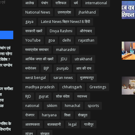
 एवं
आलेख
पंचांग
राशिफल
धर्म
international
National News
उत्तरप्रदेश
jharkhand
gaya
Latest News बिहार News18 हिंदी
सरकारी खबरें
Divya Rashmi
औरंगाबाद
YouTube
goa
delhi
rajasthan
ांग एवं
मध्यप्रदेश समाचार
maharashtr
ैसा रहेगा
आर्थिक जगत की खबरें
JDU
utrakhand
 विशेष ?
गर पाण्डेय
मनोरंजन
BJP
punjab
आप की राय
west bengal
saran news
मुजफ्फरपुर
madhya pradesh
chhatisgarh
Greetings
र समीक्षा
िस
RJD
gujrat
शोक संदेश
स्वास्थ्य
लिस
ैठक
national
sikkim
himachal
sports
रोजगार
hariyana
शिक्षा
शेखपुरा
उनशिप के
आवश्यकता
बालकहानी
legal
गाजीपुर
-विभागीय
व्यंजन
संस्कृत