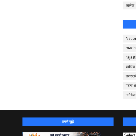
आलेख
Natio
madh
rajas
आर्थिक
उत्तरप्र
पटना 
मनोरंज
हमसे जुड़े