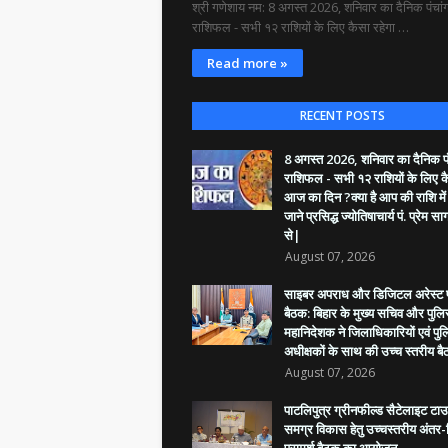
श्री गणेशाय नम: 8 अगस्त 2026, शनिवार का दैनिक पंचांग
राशिफल - सभी १२ राशियों के लिए कैसा रहेगा …
Read more »
RECENT POSTS
8 अगस्त 2026, शनिवार का दैनिक पंच
राशिफल - सभी १२ राशियों के लिए क
आज का दिन ?क्या है आप की राशि में
जाने प्रसिद्ध ज्योतिषाचार्य पं. प्रेम सा
से|
August 07, 2026
साइबर अपराध और डिजिटल अरेस्ट प
बैठक: बिहार के मुख्य सचिव और पुल
महानिदेशक ने जिलाधिकारियों एवं पु
अधीक्षकों के साथ की उच्च स्तरीय ब
August 07, 2026
पाटलिपुत्र ग्रीनफील्ड सैटेलाइट टा
समग्र विकास हेतु उच्चस्तरीय अंतर
परामर्श बैठक का आयोजन