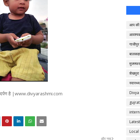
आप की 
आवश्य
गाजीपुर
बालकहा
मुजफ्फर
शेखपुरा
स्वास्थ्य
Divya
ज का दर्पण है |www.divyarashmi.com
gujrat
intern
Latest
Local
और नया