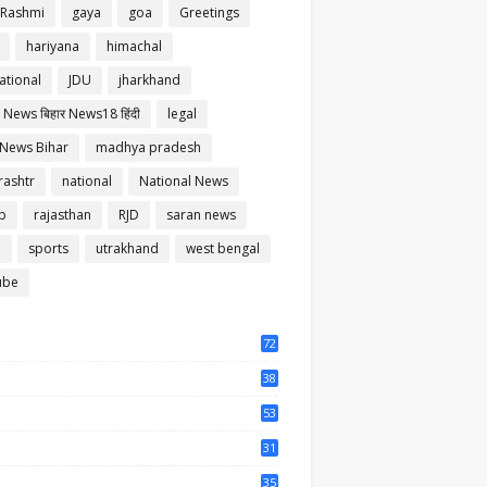
 Rashmi
gaya
goa
Greetings
hariyana
himachal
ational
JDU
jharkhand
 News बिहार News18 हिंदी
legal
 News Bihar
madhya pradesh
ashtr
national
National News
b
rajasthan
RJD
saran news
m
sports
utrakhand
west bengal
ube
72
56
38
37
53
64
31
65
35