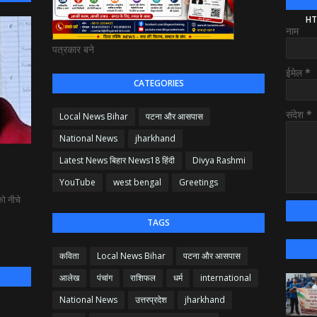
HT
नाम
पत्रकार बने
ईमेल
*
CATEGORIES
संदेश
*
Local News Bihar
पटना और आसपास
National News
jharkhand
Latest News बिहार News18 हिंदी
Divya Rashmi
YouTube
west bengal
Greetings
ो नीचे
TAGS
कविता
Local News Bihar
पटना और आसपास
आलेख
पंचांग
राशिफल
धर्म
international
National News
उत्तरप्रदेश
jharkhand