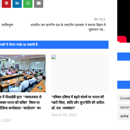
और नया
 शाशिभूष्ण
भारतीय जन क्रान्ति दल के राष्ट्रीय प्रवक्ता ने बताया बिहार में
सुशासन नह...
को ये पोस्ट पसंद आ सकती हैं
 में पीआईबी द्वारा "नक्सलवाद से
“पश्चिम एशिया में बढ़ते संघर्ष पर भारत की
Greet
सशक्त भारत की शक्ति" विषय पर
गहरी चिंता, शांति और कूटनीति की अपील:
saran
 मीडिया कार्यशाला "वार्तालाप" का
डॉ. एस. जयशंकर”
March 09, 2026
आलेख
0, 2026