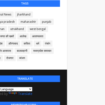
TAGS
nal News
jharkhand
ya pradesh
maharashtr
punjab
than
utrakhand
west bengal
 जगत की खबरें
आलेख
आवश्यकता
देश
औरंगाबाद
कविता
धर्म
पंचांग
और आसपास
बालकहानी
मध्यप्रदेश समाचार
न
रोजगार
व्यंजन
TRANSLATE
ed by
Translate
MEMBERSHIP FORM :-