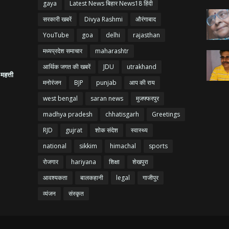
gaya
Latest News बिहार News18 हिंदी
सरकारी खबरें
Divya Rashmi
औरंगाबाद
YouTube
goa
delhi
rajasthan
मध्यप्रदेश समाचार
maharashtr
आर्थिक जगत की खबरें
JDU
utrakhand
 महत्ती
मनोरंजन
BJP
punjab
आप की राय
west bengal
saran news
मुजफ्फरपुर
madhya pradesh
chhatisgarh
Greetings
RJD
gujrat
शोक संदेश
स्वास्थ्य
national
sikkim
himachal
sports
रोजगार
hariyana
शिक्षा
शेखपुरा
आवश्यकता
बालकहानी
legal
गाजीपुर
व्यंजन
संस्कृत