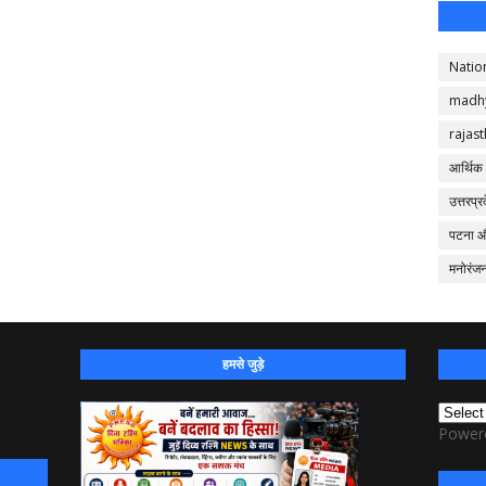
Natio
madh
rajas
आर्थिक
उत्तरप्र
पटना 
मनोरंज
हमसे जुड़े
Power