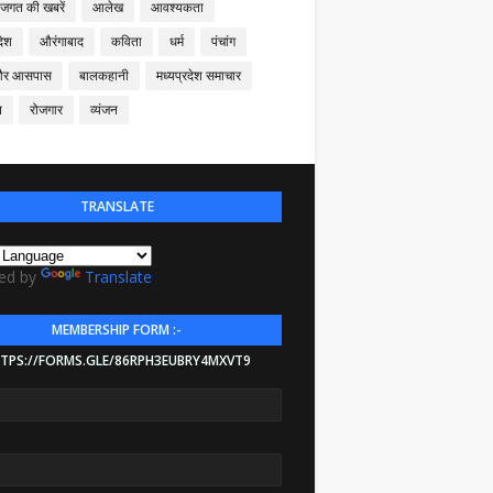
 जगत की खबरें
आलेख
आवश्यकता
देश
औरंगाबाद
कविता
धर्म
पंचांग
और आसपास
बालकहानी
मध्यप्रदेश समाचार
न
रोजगार
व्यंजन
TRANSLATE
ed by
Translate
MEMBERSHIP FORM :-
TPS://FORMS.GLE/86RPH3EUBRY4MXVT9