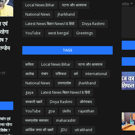
संदेश
*
Local News Bihar
पटना और आसपास
National News
jharkhand
 एवं
Latest News बिहार News18 हिंदी
Divya Rashmi
रहेगा
YouTube
west bengal
Greetings
ेष ?
ाण्डेय
TAGS
कविता
Local News Bihar
पटना और आसपास
 एवं
आलेख
पंचांग
राशिफल
धर्म
international
National News
उत्तरप्रदेश
jharkhand
gaya
Latest News बिहार News18 हिंदी
सरकारी खबरें
Divya Rashmi
औरंगाबाद
YouTube
goa
delhi
rajasthan
ांग एवं
मध्यप्रदेश समाचार
maharashtr
ैसा रहेगा
आर्थिक जगत की खबरें
JDU
utrakhand
 विशेष ?