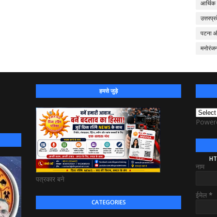
आर्थिक
उत्तरप्र
पटना 
मनोरंज
हमसे जुड़े
Power
HT
नाम
पत्रकार बने
ईमेल
*
CATEGORIES