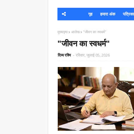
गृह
हमारा अंक
पत्रिका क
मुख्यपृष्ठ
आलेख
"जीवन का स्वधर्म"
"जीवन का स्वधर्म"
दिव्य रश्मि
रविवार, जुलाई 05, 2026