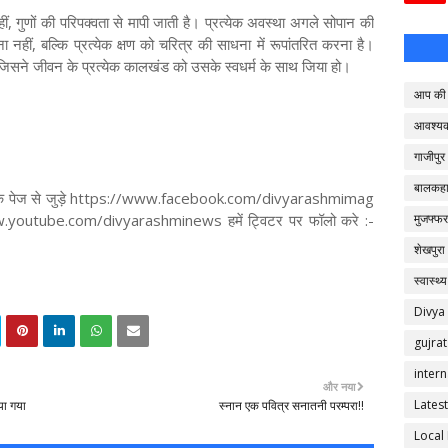
नहीं, गुणों की परिपक्वता से मापी जाती है। प्रत्येक अवस्था अगले सोपान की
ा नहीं, बल्कि प्रत्येक क्षण को चरित्र की साधना में रूपांतरित करना है।
है, जिसने जीवन के प्रत्येक कालखंड को उसके स्वधर्म के साथ जिया हो।
आप की 
आवश्य
गाजीपुर
बालकहा
 फेसबुक पेज से जुड़े https://www.facebook.com/divyarashmimag
/www.youtube.com/divyarashminews हमें ट्विटर पर फॉलो करे :-
मुजफ्फर
शेखपुरा
स्वास्थ्य
Divya
gujrat
intern
और नया
Latest
या गया
स्नान एक पवित्र सनातनी परम्परा!!
Local