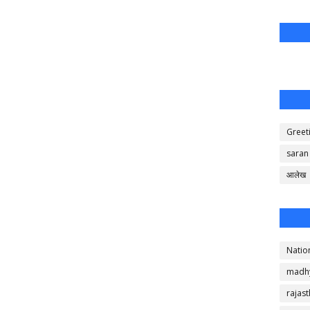
Greet
saran
आलेख
Natio
madh
rajas