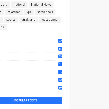
ashtr
national
National News
b
rajasthan
RJD
saran news
m
sports
utrakhand
west bengal
ube
72
56
38
37
53
64
31
65
35
50
52
44
30
61
POPULAR POSTS