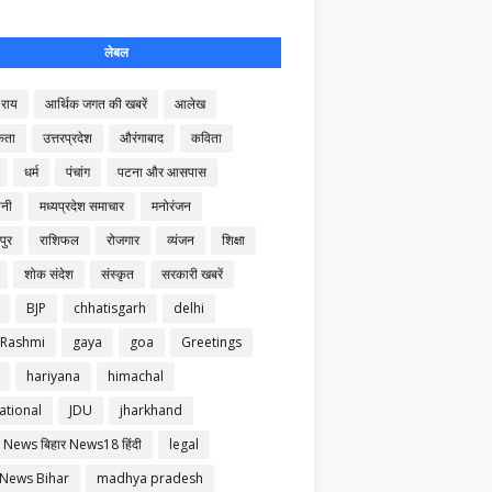
लेबल
राय
आर्थिक जगत की खबरें
आलेख
कता
उत्तरप्रदेश
औरंगाबाद
कविता
धर्म
पंचांग
पटना और आसपास
नी
मध्यप्रदेश समाचार
मनोरंजन
पुर
राशिफल
रोजगार
व्यंजन
शिक्षा
शोक संदेश
संस्कृत
सरकारी खबरें
BJP
chhatisgarh
delhi
 Rashmi
gaya
goa
Greetings
hariyana
himachal
ational
JDU
jharkhand
 News बिहार News18 हिंदी
legal
 News Bihar
madhya pradesh