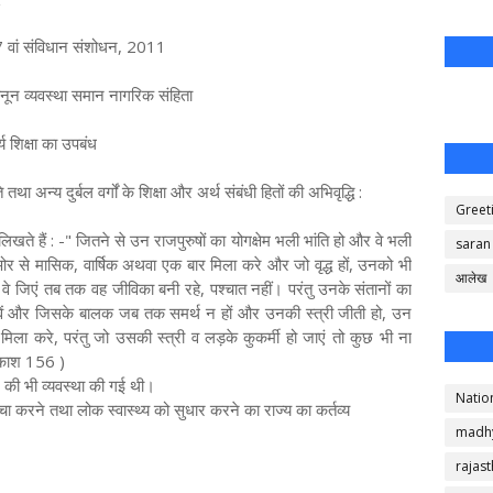
7 वां संविधान संशोधन, 2011
नून व्यवस्था समान नागरिक संहिता
य शिक्षा का उपबंध
न्‍य दुर्बल वर्गों के शिक्षा और अर्थ संबंधी हितों की अभिवृद्धि :
Greet
लिखते हैं : -" जितने से उन राजपुरुषों का योगक्षेम भली भांति हो और वे भली
saran
 ओर से मासिक, वार्षिक अथवा एक बार मिला करे और जो वृद्ध हों, उनको भी
आलेख
 वे जिएं तब तक वह जीविका बनी रहे, पश्चात नहीं। परंतु उनके संतानों का
वें और जिसके बालक जब तक समर्थ न हों और उनकी स्त्री जीती हो, उन
 मिला करे, परंतु जो उसकी स्त्री व लड़के कुकर्मी हो जाएं तो कुछ भी ना
्रकाश 156 )
शन की भी व्यवस्था की गई थी।
Natio
करने तथा लोक स्‍वास्‍थ्‍य को सुधार करने का राज्‍य का कर्तव्‍य
madh
rajas