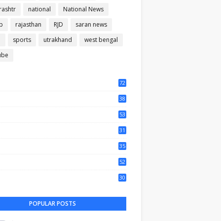
ashtr
national
National News
b
rajasthan
RJD
saran news
m
sports
utrakhand
west bengal
ube
72
56
38
37
53
64
31
65
35
50
52
44
30
61
POPULAR POSTS