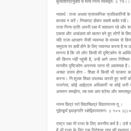
बुध्येतारिप्रयुक्ता च मायां नित्यं स्वसंवृतः ॥ 79।।
भावार्थ : राजा अथवा प्रशासनिक प्राधिकारियों
बरताव न करें। निष्कपट होकर सबसे बर्ताव रखें।
राजा नित्य प्रति अपनी रक्षा में सावधान रहे और शत्
एकता और अखंडता को खतरा बने हुए लोगों के 
यदि राजा आरक्षण जैसी व्यवस्था के माध्यम से किसी ए
समुदाय पर हावी होने के लिए व्यवस्था करता है या 
मानना है कि जो लोग किसी भी दृष्टिकोण से आर्थि
की किरण नहीं पहुंची है, उन्हें आगे लाना निश्च
मानवीय दृष्टिकोण अपनाया जाना भी आवश्यक है। आ
अच्छा उपाय होगा - शिक्षा में किसी भी प्रकार क
करना। नि:शुल्क शिक्षा उपलब्ध कराते हुए सभी
राजनेता, कोई आईएएस अधिकारी या कोई धनी व्यक्
अपमान समझेगा, तब तक आप श्रेष्ठ और समतामू
नास्य छिद्रं परो विद्याच्छिद्रं विद्यात्परस्य तु ।
गूहेत्कूर्म इवाङ्गानि रक्षेद्विवरमात्मनः ॥ १०५ ॥(८
राष्ट्र रक्षा भी राजा के लिए करणीय कर्म है। उसे
में भी राजा के लिए एक निदेशक तत्व की स्थापना 