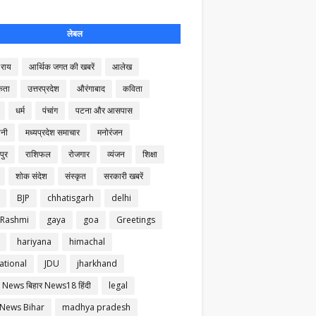
लेबल
राय
आर्थिक जगत की खबरें
आलेख
कता
उत्तरप्रदेश
औरंगाबाद
कविता
धर्म
पंचांग
पटना और आसपास
नी
मध्यप्रदेश समाचार
मनोरंजन
पुर
राशिफल
रोजगार
व्यंजन
शिक्षा
शोक संदेश
संस्कृत
सरकारी खबरें
BJP
chhatisgarh
delhi
 Rashmi
gaya
goa
Greetings
hariyana
himachal
ational
JDU
jharkhand
 News बिहार News18 हिंदी
legal
 News Bihar
madhya pradesh