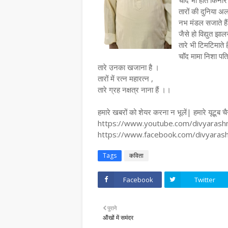
चाॅंद भी होते किना
तारों की दुनिया अ
नभ मंडल सजाते है
जैसे हो विद्युत झाल
तारे भी टिमटिमाते 
चाॅंद मामा निशा पति
तारे उनका खजाना है ।
तारों में रत्न महारत्न ,
तारे ग्रह नक्षत्र नाना हैं ।।
हमारे खबरों को शेयर करना न भूलें| हमारे यूटूब च
https://www.youtube.com/divyarashmin
https://www.facebook.com/divyara
Tags
कविता
Facebook
Twitter
पुराने
ऑंखों में समंदर