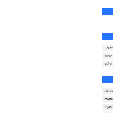
Greet
saran
आलेख
Natio
madh
rajas