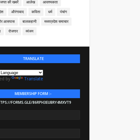
 जगत की खबरें
आलेख
आवश्यकता
देश
औरंगाबाद
कविता
धर्म
पंचांग
और आसपास
बालकहानी
मध्यप्रदेश समाचार
न
रोजगार
व्यंजन
TRANSLATE
ed by
Translate
MEMBERSHIP FORM :-
TPS://FORMS.GLE/86RPH3EUBRY4MXVT9