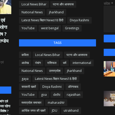
संदेश
*
Local News Bihar
पटना और आसपास
National News
jharkhand
एवं
Latest News बिहार News18 हिंदी
Divya Rashmi
रहेगा
YouTube
west bengal
Greetings
ेष ?
ाण्डेय
TAGS
कविता
Local News Bihar
पटना और आसपास
एवं
आलेख
पंचांग
राशिफल
धर्म
international
National News
उत्तरप्रदेश
jharkhand
gaya
Latest News बिहार News18 हिंदी
सरकारी खबरें
Divya Rashmi
औरंगाबाद
YouTube
goa
delhi
rajasthan
ांग एवं
मध्यप्रदेश समाचार
maharashtr
ैसा रहेगा
आर्थिक जगत की खबरें
JDU
utrakhand
 विशेष ?