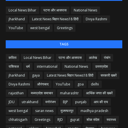
Local News Bihar
पटना और आसपास
National News
jharkhand
Latest News बिहार News18 हिंदी
Divya Rashmi
YouTube
west bengal
Greetings
TAGS
कविता
Local News Bihar
पटना और आसपास
आलेख
पंचांग
राशिफल
धर्म
international
National News
उत्तरप्रदेश
jharkhand
gaya
Latest News बिहार News18 हिंदी
सरकारी खबरें
Divya Rashmi
औरंगाबाद
YouTube
goa
delhi
rajasthan
मध्यप्रदेश समाचार
maharashtr
आर्थिक जगत की खबरें
JDU
utrakhand
मनोरंजन
BJP
punjab
आप की राय
west bengal
saran news
मुजफ्फरपुर
madhya pradesh
chhatisgarh
Greetings
RJD
gujrat
शोक संदेश
स्वास्थ्य