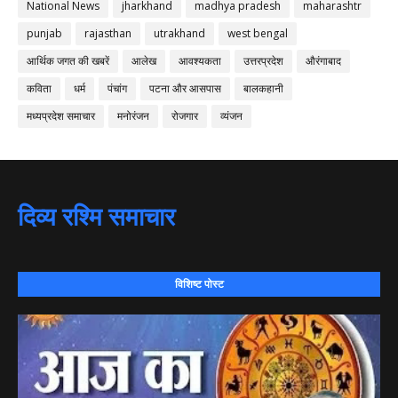
National News
jharkhand
madhya pradesh
maharashtr
punjab
rajasthan
utrakhand
west bengal
आर्थिक जगत की खबरें
आलेख
आवश्यकता
उत्तरप्रदेश
औरंगाबाद
कविता
धर्म
पंचांग
पटना और आसपास
बालकहानी
मध्यप्रदेश समाचार
मनोरंजन
रोजगार
व्यंजन
दिव्य रश्मि समाचार
विशिष्ट पोस्ट