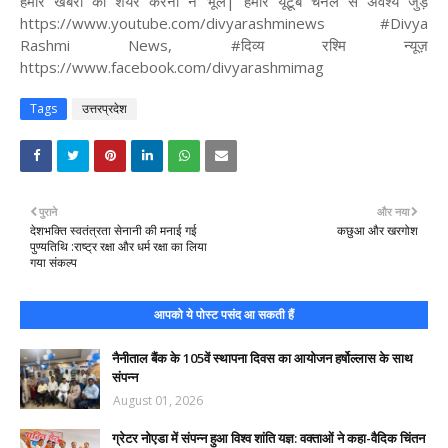
हमारे खबरों को शेयर करना न भूलें| हमारे यूटूब चैनल से अवश्य जुड़ें
https://www.youtube.com/divyarashminews #Divya
Rashmi News, #दिव्य रश्मि न्यूज़
https://www.facebook.com/divyarashmimag
Tags
उत्तरप्रदेश
पुराने
और नया
देशभक्ति स्वतंत्रता सेनानी की मनाई गई
कछुआ और खरगोश
पुण्यतिथि :राष्ट्र रक्षा और धर्म रक्षा का लिया
गया संकल्प
आपको ये पोस्ट पसंद आ सकती हैं
नैनीताल बैंक के 105वें स्थापना दिवस का आयोजन हर्षोल्लास के साथ
संपन्न
August 01, 2026
ग्रेटर नोएडा में संपन्न हुआ विश्व शांति यज्ञ: वक्ताओं ने कहा-वैदिक चिंतन