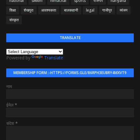
national
sikkim
himachal
sports
रोजगार
hariyana
शिक्षा
शेखपुरा
आवश्यकता
बालकहानी
legal
गाजीपुर
व्यंजन
संस्कृत
TRANSLATE
Powered by
Translate
MEMBERSHIP FORM :-HTTPS://FORMS.GLE/86RPH3EUBRY4MXVT9
नाम
ईमेल
*
संदेश
*