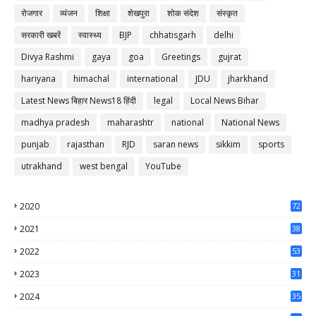
रोजगार
व्यंजन
शिक्षा
शेखपुरा
शोक संदेश
संस्कृत
सरकारी खबरें
स्वास्थ्य
BJP
chhatisgarh
delhi
Divya Rashmi
gaya
goa
Greetings
gujrat
hariyana
himachal
international
JDU
jharkhand
Latest News बिहार News18 हिंदी
legal
Local News Bihar
madhya pradesh
maharashtr
national
National News
punjab
rajasthan
RJD
saran news
sikkim
sports
utrakhand
west bengal
YouTube
2020
72
56
2021
38
37
2022
53
64
2023
31
65
2024
35
50