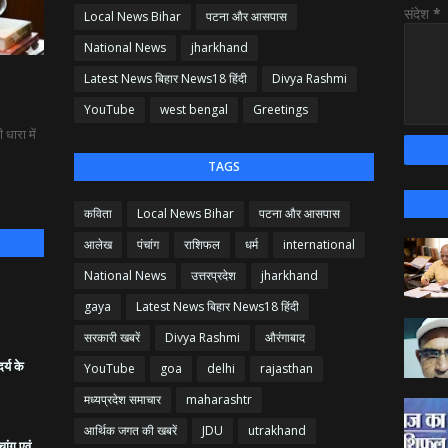
संदेश
*
Local News Bihar
पटना और आसपास
National News
jharkhand
Latest News बिहार News18 हिंदी
Divya Rashmi
YouTube
west bengal
Greetings
धारा में
TAGS
कविता
Local News Bihar
पटना और आसपास
आलेख
पंचांग
राशिफल
धर्म
international
National News
उत्तरप्रदेश
jharkhand
gaya
Latest News बिहार News18 हिंदी
सरकारी खबरें
Divya Rashmi
औरंगाबाद
र्य के
YouTube
goa
delhi
rajasthan
मध्यप्रदेश समाचार
maharashtr
आर्थिक जगत की खबरें
JDU
utrakhand
ांग एवं