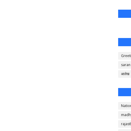
Greet
saran
आलेख
Natio
madh
rajas