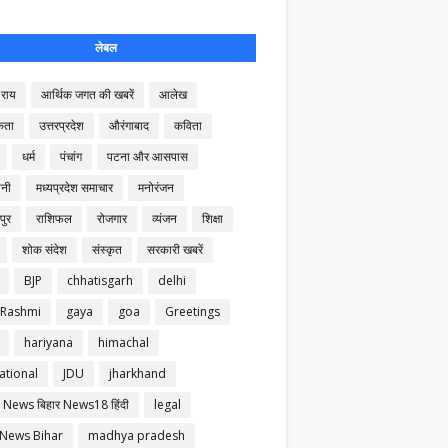
लेबल
राय
आर्थिक जगत की खबरें
आलेख
कता
उत्तरप्रदेश
औरंगाबाद
कविता
धर्म
पंचांग
पटना और आसपास
नी
मध्यप्रदेश समाचार
मनोरंजन
पुर
राशिफल
रोजगार
व्यंजन
शिक्षा
शोक संदेश
संस्कृत
सरकारी खबरें
BJP
chhatisgarh
delhi
 Rashmi
gaya
goa
Greetings
hariyana
himachal
ational
JDU
jharkhand
 News बिहार News18 हिंदी
legal
 News Bihar
madhya pradesh