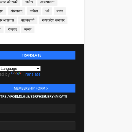
 जगत की खबरें
आलेख
आवश्यकता
देश
औरंगाबाद
कविता
धर्म
पंचांग
और आसपास
बालकहानी
मध्यप्रदेश समाचार
न
रोजगार
व्यंजन
TRANSLATE
ed by
Translate
MEMBERSHIP FORM :-
TPS://FORMS.GLE/86RPH3EUBRY4MXVT9