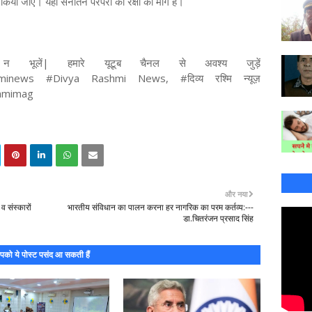
 किया जाए। यही सनातन परंपरा की रक्षा का मार्ग है।
 भूलें| हमारे यूटूब चैनल से अवश्य जुड़ें
shminews #Divya Rashmi News, #दिव्य रश्मि न्यूज़
shmimag
और नया
व संस्कारों
भारतीय संविधान का पालन करना हर नागरिक का परम कर्तव्य:---
डा.चितरंजन प्रसाद सिंह
को ये पोस्ट पसंद आ सकती हैं