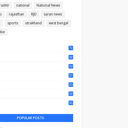
ashtr
national
National News
b
rajasthan
RJD
saran news
m
sports
utrakhand
west bengal
ube
72
56
38
37
53
64
31
65
35
50
52
44
30
65
POPULAR POSTS