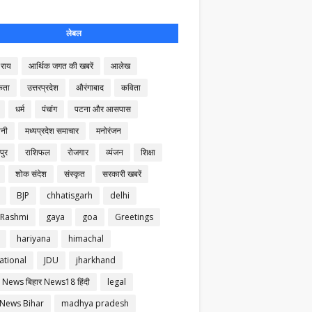
लेबल
राय
आर्थिक जगत की खबरें
आलेख
कता
उत्तरप्रदेश
औरंगाबाद
कविता
धर्म
पंचांग
पटना और आसपास
नी
मध्यप्रदेश समाचार
मनोरंजन
पुर
राशिफल
रोजगार
व्यंजन
शिक्षा
शोक संदेश
संस्कृत
सरकारी खबरें
BJP
chhatisgarh
delhi
 Rashmi
gaya
goa
Greetings
hariyana
himachal
ational
JDU
jharkhand
 News बिहार News18 हिंदी
legal
 News Bihar
madhya pradesh