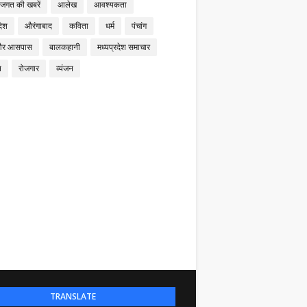
 जगत की खबरें
आलेख
आवश्यकता
देश
औरंगाबाद
कविता
धर्म
पंचांग
और आसपास
बालकहानी
मध्यप्रदेश समाचार
न
रोजगार
व्यंजन
TRANSLATE