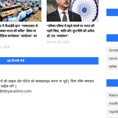
 में पीआईबी द्वारा "नक्सलवाद से
“पश्चिम एशिया में बढ़ते संघर्ष पर भारत की
सशक्त भारत की शक्ति" विषय पर
गहरी चिंता, शांति और कूटनीति की अपील:
 मीडिया कार्यशाला "वार्तालाप" का
डॉ. एस. जयशंकर”
March 09, 2026
0, 2026
Greet
saran
एक टिप्पणी भेजें
आलेख
खबरों को लाइक ओर पोर्टल को सब्सक्राइब करना ना भूले| दिव्य रश्मि समाचार
लाईक करें |
ontact@divyarashmi.com
Natio
madh
rajas