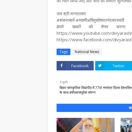
का त्याग किया जाए और संतों का सम्मान सुनिश्चित
जय श्री मन्नारायण
#शंकराचार्य #स्वामीअविमुक्तेश्वरानंदसरस्वती
हमारे खबरों को शेयर करना न
https://www.youtube.com/divyara
https://www.facebook.com/divyara
Tags
National News
Facebook
Twitter
पुराने
बिहार सांस्कृतिक विद्यापीठ में 77वां गणतंत्र दिवस देशभक्ति 
के साथ हर्षोल्लासपूर्वक संपन्न
आप