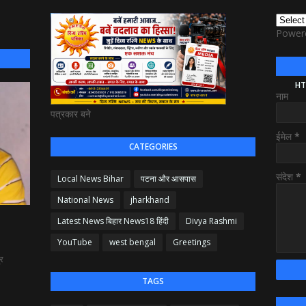
Power
HT
नाम
पत्रकार बने
ईमेल
*
CATEGORIES
संदेश
*
Local News Bihar
पटना और आसपास
National News
jharkhand
Latest News बिहार News18 हिंदी
Divya Rashmi
YouTube
west bengal
Greetings
्र
TAGS