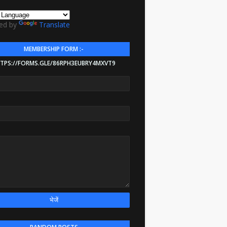
ed by
Translate
MEMBERSHIP FORM :-
TPS://FORMS.GLE/86RPH3EUBRY4MXVT9