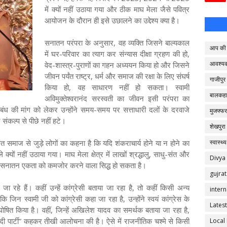
में क्यों नहीं उठाया गया और ठीक माघ मेला जैसे पवित्र
आयोजन के दौरान ही इसे उछालने का उद्देश्य क्या है।
सनातन परंपरा के अनुसार, वह व्यक्ति जिसने बाल्यकाल
आप की 
में घर-परिवार का त्याग कर संन्यास दीक्षा ग्रहण की हो,
आवश्य
वेद-शास्त्र-पुराणों का गहन अध्ययन किया हो और जिसने
जीवन पर्यंत राष्ट्र, धर्म और समाज की रक्षा के लिए संघर्ष
गाजीपुर
किया हो, वह साधारण नहीं हो सकता। स्वामी
बालकहा
अविमुक्तेश्वरानंद सरस्वती का जीवन इसी परंपरा का
तिबंध की मांग को लेकर उन्होंने समय-समय पर सत्ताधारी दलों के दरवाजे
मुजफ्फर
संकल्प से पीछे नहीं हटे।
शेखपुरा
संत समाज से जुड़े लोगों का कहना है कि यदि शंकराचार्य होने या न होने का
स्वास्थ्य
क्यों नहीं उठाया गया। माघ मेला क्षेत्र में लाखों श्रद्धालु, साधु-संत और
Divya
िवाद सनातन एकता को कमजोर करने वाला सिद्ध हो सकता है।
gujrat
रहे हैं। कहीं उन्हें कांग्रेसी बताया जा रहा है, तो कहीं किसी अन्य
intern
न स्वामी जी को कांग्रेसी कहा जा रहा है, उन्होंने स्वयं कांग्रेस के
Latest
कृत घोषित किया है। वहीं, जिन्हें अखिलेश यादव का समर्थक बताया जा रहा है,
वादी पार्टी” कहकर तीखी आलोचना की है। ऐसे में राजनीतिक चश्मे से किसी
Local