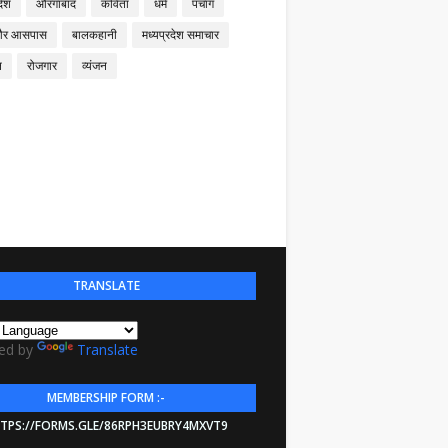
देश
औरंगाबाद
कविता
धर्म
पंचांग
और आसपास
बालकहानी
मध्यप्रदेश समाचार
न
रोजगार
व्यंजन
TRANSLATE
ed by
Translate
MEMBERSHIP FORM :-
TPS://FORMS.GLE/86RPH3EUBRY4MXVT9