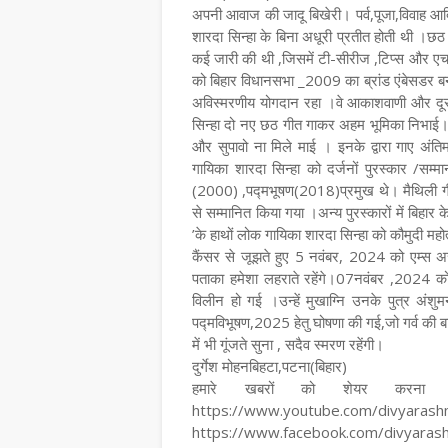
अपनी आवाज की जादू बिखेरी। पर्व,पूजा,विवाह आ
शारदा सिन्हा के बिना अधूरी प्रतीत होती थी ।छठ
कई जारी की थी ,जिसमें टी-सीरीज ,टिप्स और एच एम 
को बिहार विधानसभा _2009 का ब्रांड एंबेसडर बनन
अविस्मरणीय योगदान रहा ।वे आकाशवाणी और दूरदर
सिन्हा दो नए छठ गीत गाकर अहम भूमिका निभाई। 
और सुपावो ना मिले माई । इनके द्वारा गाए अंत
गायिका शारदा सिन्हा को दर्जनों पुरस्कार /सम
(2000) ,पद्मभूषण(2018)प्रमुख थे। मैथिली गीत प
से सम्मानित किया गया ।अन्य पुरस्कारों में बिहार
’के हाथों लोक गायिका शारदा सिन्हा को कौमुदी महो
कैंसर से जूझते हुए 5 नवंबर, 2024 को एम्स अस
पताका हमेशा लहराते रहेंगे।07नवंबर ,2024 को 
विलीन हो गई ।उन्हें मुखाग्नि उनके पुत्र अंशु
पद्मविभूषण,2025 हेतु घोषणा की गई,जो गर्व की बा
में भी गूंजते सुना , सदैव स्मरण रहेंगी।
दुर्गेश मोहनबिहटा,पटना(बिहार)
हमारे खबरों को शेयर करना न
https://www.youtube.com/divyara
https://www.facebook.com/divyara