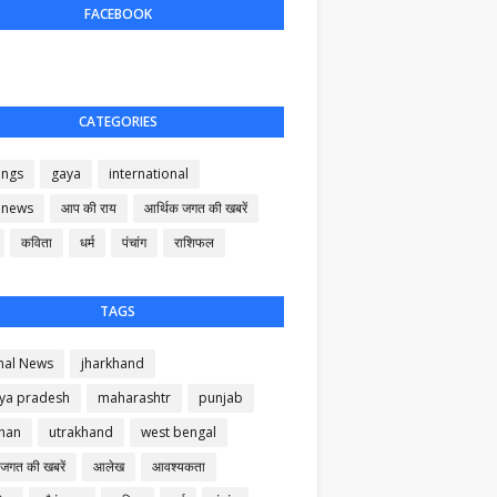
FACEBOOK
CATEGORIES
ings
gaya
international
 news
आप की राय
आर्थिक जगत की खबरें
कविता
धर्म
पंचांग
राशिफल
TAGS
nal News
jharkhand
ya pradesh
maharashtr
punjab
than
utrakhand
west bengal
 जगत की खबरें
आलेख
आवश्यकता