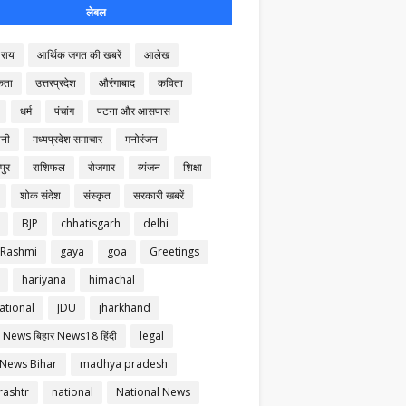
लेबल
राय
आर्थिक जगत की खबरें
आलेख
कता
उत्तरप्रदेश
औरंगाबाद
कविता
धर्म
पंचांग
पटना और आसपास
नी
मध्यप्रदेश समाचार
मनोरंजन
पुर
राशिफल
रोजगार
व्यंजन
शिक्षा
शोक संदेश
संस्कृत
सरकारी खबरें
BJP
chhatisgarh
delhi
 Rashmi
gaya
goa
Greetings
hariyana
himachal
ational
JDU
jharkhand
 News बिहार News18 हिंदी
legal
 News Bihar
madhya pradesh
ashtr
national
National News