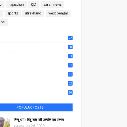
b
rajasthan
RJD
saran news
m
sports
utrakhand
west bengal
ube
72
56
38
37
53
64
31
65
35
50
52
44
30
61
POPULAR POSTS
हिन्दू धर्म : हिंदू शब्द की उत्पत्ति का रहस्य
शुक्रवार, जून 26, 2020