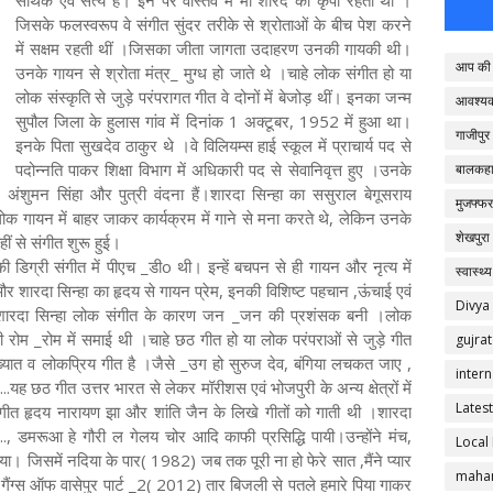
सार्थक एवं सत्य है। इन पर वास्तव में मां शारदे की कृपा रहती थी ।
जिसके फलस्वरूप वे संगीत सुंदर तरीके से श्रोताओं के बीच पेश करने
में सक्षम रहती थीं ।जिसका जीता जागता उदाहरण उनकी गायकी थी।
आप की 
उनके गायन से श्रोता मंत्र_ मुग्ध हो जाते थे ।चाहे लोक संगीत हो या
लोक संस्कृति से जुड़े परंपरागत गीत वे दोनों में बेजोड़ थीं। इनका जन्म
आवश्य
सुपौल जिला के हुलास गांव में दिनांक 1 अक्टूबर, 1952 में हुआ था।
गाजीपुर
इनके पिता सुखदेव ठाकुर थे ।वे विलियम्स हाई स्कूल में प्राचार्य पद से
पदोन्नति पाकर शिक्षा विभाग में अधिकारी पद से सेवानिवृत्त हुए ।उनके
बालकहा
 अंशुमन सिंहा और पुत्री वंदना हैं।शारदा सिन्हा का ससुराल बेगूसराय
मुजफ्फर
ोक गायन में बाहर जाकर कार्यक्रम में गाने से मना करते थे, लेकिन उनके
शेखपुरा
ं से संगीत शुरू हुई।
 डिग्री संगीत में पीएच _डीo थी। इन्हें बचपन से ही गायन और नृत्य में
स्वास्थ्य
शारदा सिन्हा का हृदय से गायन प्रेम, इनकी विशिष्ट पहचान ,ऊंचाई एवं
Divya
ा। शारदा सिन्हा लोक संगीत के कारण जन _जन की प्रशंसक बनी ।लोक
रोम _रोम में समाई थी ।चाहे छठ गीत हो या लोक परंपराओं से जुड़े गीत
gujrat
िख्यात व लोकप्रिय गीत है ।जैसे _उग हो सुरुज देव, बंगिया लचकत जाए ,
intern
यह छठ गीत उत्तर भारत से लेकर मॉरीशस एवं भोजपुरी के अन्य क्षेत्रों में
Latest
गीत हृदय नारायण झा और शांति जैन के लिखे गीतों को गाती थी ।शारदा
रा..., डमरूआ हे गौरी ल गेलय चोर आदि काफी प्रसिद्धि पायी।उन्होंने मंच,
Local
किया। जिसमें नदिया के पार( 1982) जब तक पूरी ना हो फेरे सात ,मैंने प्यार
mahar
ैंग्स ऑफ वासेपुर पार्ट _2( 2012) तार बिजली से पतले हमारे पिया गाकर