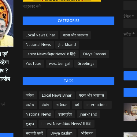
पत्रकार बने
ईमेल
*
CATEGORIES
संदेश
*
Local News Bihar
पटना और आसपास
National News
jharkhand
 एवं
Latest News बिहार News18 हिंदी
Divya Rashmi
रहेगा
YouTube
west bengal
Greetings
ेष ?
ाण्डेय
TAGS
कविता
Local News Bihar
पटना और आसपास
 एवं
आलेख
पंचांग
राशिफल
धर्म
international
National News
उत्तरप्रदेश
jharkhand
gaya
Latest News बिहार News18 हिंदी
सरकारी खबरें
Divya Rashmi
औरंगाबाद