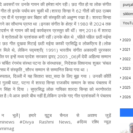
दि अवसरों पर उनके गायन की हमेशा मांग रही। छठ गीत हो या लोक संगीत
punja
 गीत तो इनके पर्याय बन चुकी थी।शारदा सिन्हा ने 62 गीतों की छठ एल्बम
sikki
वी में प्रस्तुत कर बिहार की संस्कृति को अक्षुण्ण रखा है। शारदा सिन्हा
YouT
े का सौभाग्य प्राप्त था ।इनका संगीत के क्षेत्र में 1980 से 2024 तक
्शन से गायन की कई कार्यक्रम प्रस्तुत की थीं। सन् 2016 में शारदा
वे श्रोताओं के प्रशंसक बनी रहीं।उनके बोल थे _पहिले पहिल छठी मईया
2020
िम छठ गीत दुखवा मिटाई छठी मईया काफी प्रसिद्धि व लोकप्रिय है।लोक
्मान मिले थे, लेकिन पद्मश्री( 1991) भारतीय संगीत अकादमी पुरस्कार
2021
र इन्हें मध्य प्रदेश सरकार द्वारा( 2005 _06)में देवी अहिल्या सम्मान
2022
 के चर्चित रंगमंच संस्था पटना के संस्थापक_ निदेशक विश्वनाथ शुक्ल ’चंचल
2023
त्सव में संस्कृति _सौरभ सम्मान से सम्मानित किया गया था ।
्पताल, दिल्ली में यह सितारा सदा_सदा के लिए बुझ गया । उनकी कीर्ति
2024
गुलबी घाट, पटना में शारदा सिन्हा राजकीय सम्मान के साथ पंचतत्व में
2025
मन सिंहा ने दिया । सुप्रसिद्ध लोक गायिका शारदा सिन्हा को मरणोपरांत
त है।ये आज हमारे बीच नहीं हैं,लेकिन उनके गाए गीत प्रशंसकों ने पंचतत्व
2026
 भूलें| हमारे यूटूब चैनल से अवश्य जुड़ें
shminews #Divya Rashmi News, #दिव्य रश्मि न्यूज़
shmimag