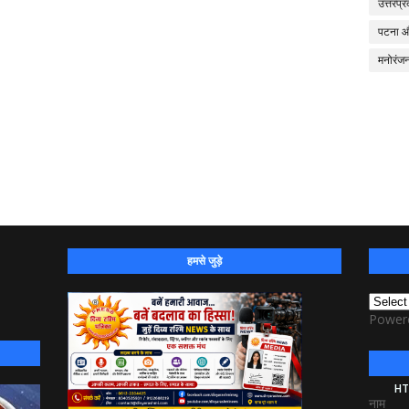
उत्तरप्र
पटना 
मनोरंज
हमसे जुड़े
Power
HT
नाम