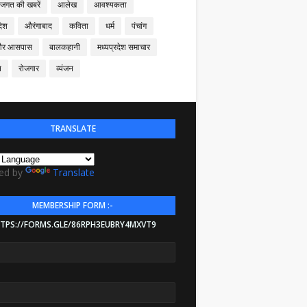
 जगत की खबरें
आलेख
आवश्यकता
देश
औरंगाबाद
कविता
धर्म
पंचांग
और आसपास
बालकहानी
मध्यप्रदेश समाचार
न
रोजगार
व्यंजन
TRANSLATE
ed by
Translate
MEMBERSHIP FORM :-
TPS://FORMS.GLE/86RPH3EUBRY4MXVT9