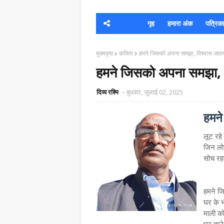
गृह
हमारा अंक
पत्रिका क
मुख्यपृष्ठ
कविता
हमने जिसको अपना समझा, विश्वास जताय
हमने जिसको अपना समझा, व
दिव्य रश्मि
बुधवार, जुलाई 02, 2025
हमने
लूट रह
जिन लोग
सोच रहा 
हमने ज
घर के भ
माली को