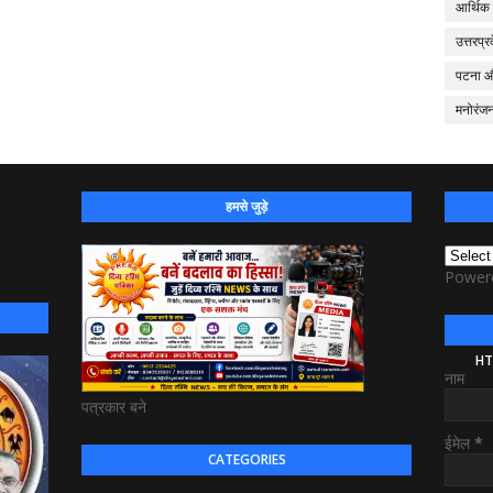
आर्थिक
उत्तरप्र
पटना 
मनोरंज
हमसे जुड़े
Power
HT
नाम
पत्रकार बने
ईमेल
*
CATEGORIES