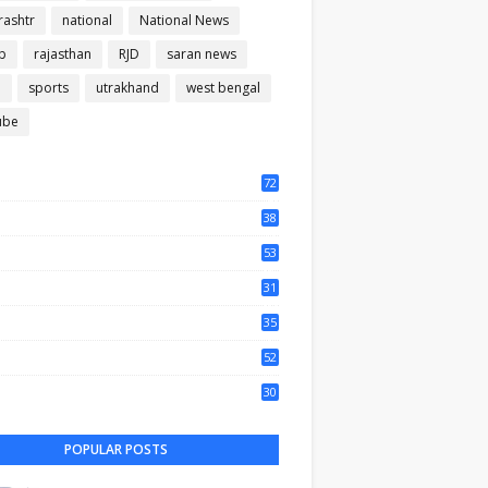
ashtr
national
National News
b
rajasthan
RJD
saran news
m
sports
utrakhand
west bengal
ube
72
56
38
37
53
64
31
65
35
50
52
44
30
61
POPULAR POSTS