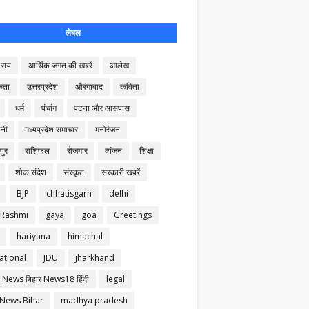
लेबल
राय
आर्थिक जगत की खबरें
आलेख
कता
उत्तरप्रदेश
औरंगाबाद
कविता
धर्म
पंचांग
पटना और आसपास
नी
मध्यप्रदेश समाचार
मनोरंजन
पुर
राशिफल
रोजगार
व्यंजन
शिक्षा
शोक संदेश
संस्कृत
सरकारी खबरें
BJP
chhatisgarh
delhi
 Rashmi
gaya
goa
Greetings
hariyana
himachal
ational
JDU
jharkhand
 News बिहार News18 हिंदी
legal
 News Bihar
madhya pradesh