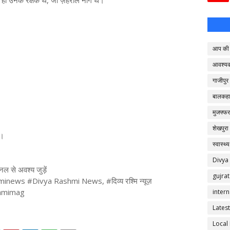
 ही उनके रक्षक थे, जो ज़हरीले नाग थे।
।
आप की 
आवश्य
गाजीपुर
बालकहा
।
मुजफ्फर
शेखपुरा
े।
स्वास्थ्य
Divya
ैनल से अवश्य जुड़ें
gujrat
ews #Divya Rashmi News, #दिव्य रश्मि न्यूज़
shmimag
intern
Latest
Local