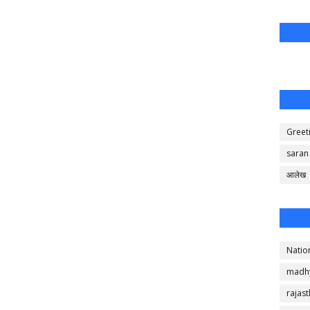
Greet
saran
आलेख
Natio
madh
rajas