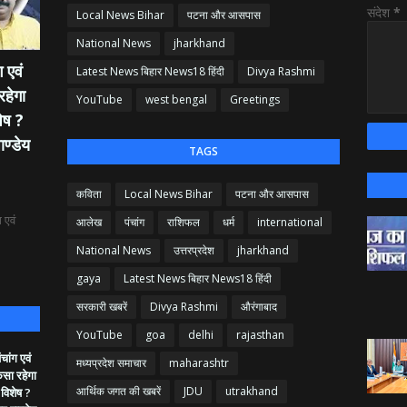
संदेश
*
Local News Bihar
पटना और आसपास
National News
jharkhand
 एवं
Latest News बिहार News18 हिंदी
Divya Rashmi
रहेगा
YouTube
west bengal
Greetings
ेष ?
ाण्डेय
TAGS
कविता
Local News Bihar
पटना और आसपास
 एवं
आलेख
पंचांग
राशिफल
धर्म
international
National News
उत्तरप्रदेश
jharkhand
gaya
Latest News बिहार News18 हिंदी
सरकारी खबरें
Divya Rashmi
औरंगाबाद
YouTube
goa
delhi
rajasthan
ांग एवं
मध्यप्रदेश समाचार
maharashtr
ैसा रहेगा
आर्थिक जगत की खबरें
JDU
utrakhand
 विशेष ?