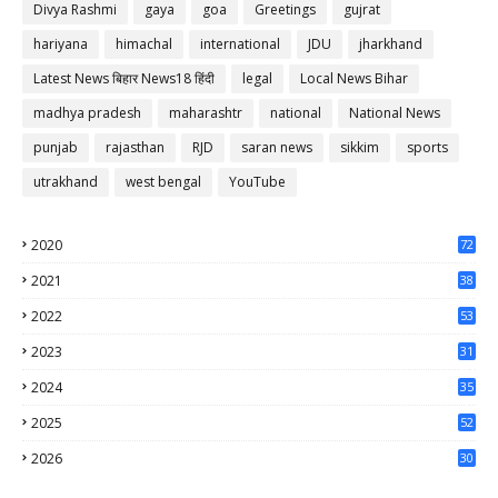
Divya Rashmi
gaya
goa
Greetings
gujrat
hariyana
himachal
international
JDU
jharkhand
Latest News बिहार News18 हिंदी
legal
Local News Bihar
madhya pradesh
maharashtr
national
National News
punjab
rajasthan
RJD
saran news
sikkim
sports
utrakhand
west bengal
YouTube
2020
72
56
2021
38
37
2022
53
64
2023
31
65
2024
35
50
2025
52
44
2026
30
47