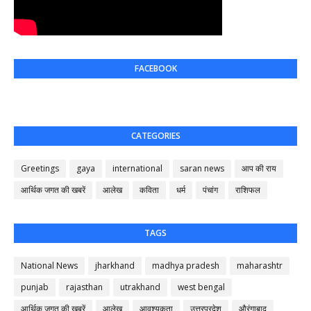
FACEBOOK
CATEGORIES
Greetings
gaya
international
saran news
आप की राय
आर्थिक जगत की खबरें
आलेख
कविता
धर्म
पंचांग
राशिफल
TAGS
National News
jharkhand
madhya pradesh
maharashtr
punjab
rajasthan
utrakhand
west bengal
आर्थिक जगत की खबरें
आलेख
आवश्यकता
उत्तरप्रदेश
औरंगाबाद