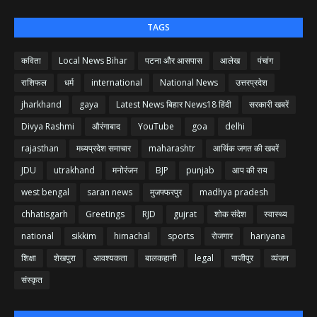
TAGS
कविता
Local News Bihar
पटना और आसपास
आलेख
पंचांग
राशिफल
धर्म
international
National News
उत्तरप्रदेश
jharkhand
gaya
Latest News बिहार News18 हिंदी
सरकारी खबरें
Divya Rashmi
औरंगाबाद
YouTube
goa
delhi
rajasthan
मध्यप्रदेश समाचार
maharashtr
आर्थिक जगत की खबरें
JDU
utrakhand
मनोरंजन
BJP
punjab
आप की राय
west bengal
saran news
मुजफ्फरपुर
madhya pradesh
chhatisgarh
Greetings
RJD
gujrat
शोक संदेश
स्वास्थ्य
national
sikkim
himachal
sports
रोजगार
hariyana
शिक्षा
शेखपुरा
आवश्यकता
बालकहानी
legal
गाजीपुर
व्यंजन
संस्कृत