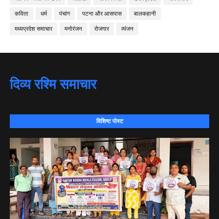
कविता
धर्म
पंचांग
पटना और आसपास
बालकहानी
मध्यप्रदेश समाचार
मनोरंजन
रोजगार
व्यंजन
दिव्य रश्मि समाचार
विशिष्ट पोस्ट