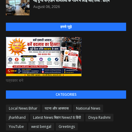
नई दुग्ध संग्रहण समितियों के गठन में लाई जाए तेजी : डीएम
August 06, 2026
हमसे जुड़े
पत्रकार बने
CATEGORIES
Local News Bihar
पटना और आसपास
National News
jharkhand
Latest News बिहार News18 हिंदी
Divya Rashmi
YouTube
west bengal
Greetings