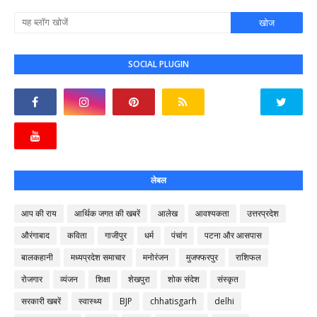
SOCIAL PLUGIN
लेबल
आप की राय
आर्थिक जगत की खबरें
आलेख
आवश्यकता
उत्तरप्रदेश
औरंगाबाद
कविता
गाजीपुर
धर्म
पंचांग
पटना और आसपास
बालकहानी
मध्यप्रदेश समाचार
मनोरंजन
मुजफ्फरपुर
राशिफल
रोजगार
व्यंजन
शिक्षा
शेखपुरा
शोक संदेश
संस्कृत
सरकारी खबरें
स्वास्थ्य
BJP
chhatisgarh
delhi