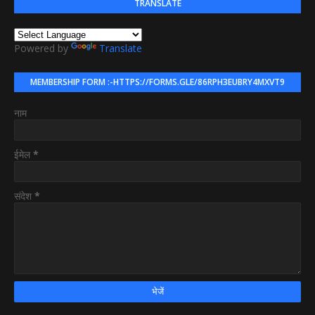
TRANSLATE
Powered by
Translate
MEMBERSHIP FORM :-HTTPS://FORMS.GLE/86RPH3EUBRY4MXVT9
नाम
ईमेल
*
संदेश
*