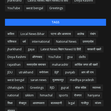
jharkhand
Latest News बिहार News18 हिंदी
Divya Rashmi
YouTube
west bengal
Greetings
TAGS
कविता
Local News Bihar
पटना और आसपास
आलेख
पंचांग
राशिफल
धर्म
international
National News
उत्तरप्रदेश
jharkhand
gaya
Latest News बिहार News18 हिंदी
सरकारी खबरें
Divya Rashmi
औरंगाबाद
YouTube
goa
delhi
rajasthan
मध्यप्रदेश समाचार
maharashtr
आर्थिक जगत की खबरें
JDU
utrakhand
मनोरंजन
BJP
punjab
आप की राय
west bengal
saran news
मुजफ्फरपुर
madhya pradesh
chhatisgarh
Greetings
RJD
gujrat
शोक संदेश
स्वास्थ्य
national
sikkim
himachal
sports
रोजगार
hariyana
शिक्षा
शेखपुरा
आवश्यकता
बालकहानी
legal
गाजीपुर
व्यंजन
संस्कृत