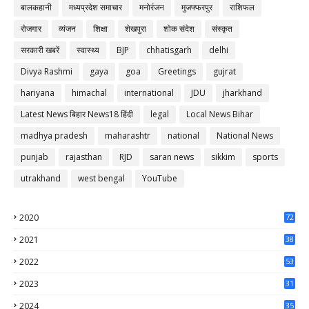
बालकहानी
मध्यप्रदेश समाचार
मनोरंजन
मुजफ्फरपुर
राशिफल
रोजगार
व्यंजन
शिक्षा
शेखपुरा
शोक संदेश
संस्कृत
सरकारी खबरें
स्वास्थ्य
BJP
chhatisgarh
delhi
Divya Rashmi
gaya
goa
Greetings
gujrat
hariyana
himachal
international
JDU
jharkhand
Latest News बिहार News18 हिंदी
legal
Local News Bihar
madhya pradesh
maharashtr
national
National News
punjab
rajasthan
RJD
saran news
sikkim
sports
utrakhand
west bengal
YouTube
2020
72
56
2021
38
37
2022
53
64
2023
31
65
2024
35