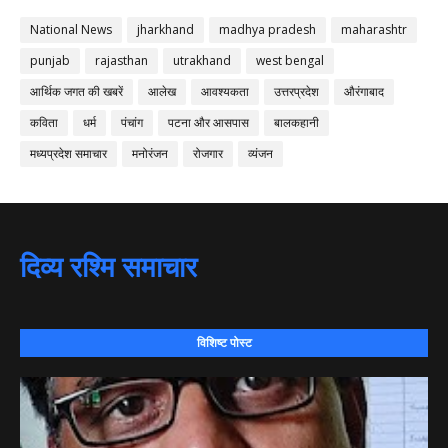
National News
jharkhand
madhya pradesh
maharashtr
punjab
rajasthan
utrakhand
west bengal
आर्थिक जगत की खबरें
आलेख
आवश्यकता
उत्तरप्रदेश
औरंगाबाद
कविता
धर्म
पंचांग
पटना और आसपास
बालकहानी
मध्यप्रदेश समाचार
मनोरंजन
रोजगार
व्यंजन
दिव्य रश्मि समाचार
विशिष्ट पोस्ट