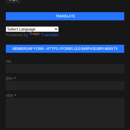
TRANSLATE
Powered by
Translate
MEMBERSHIP FORM :-HTTPS://FORMS.GLE/86RPH3EUBRY4MXVT9
नाम
ईमेल
*
संदेश
*