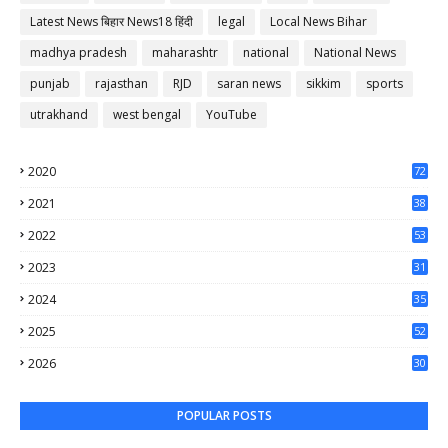
Latest News बिहार News18 हिंदी
legal
Local News Bihar
madhya pradesh
maharashtr
national
National News
punjab
rajasthan
RJD
saran news
sikkim
sports
utrakhand
west bengal
YouTube
2020
72
56
2021
38
37
2022
53
64
2023
31
65
2024
35
50
2025
52
44
2026
30
55
POPULAR POSTS