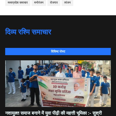
मध्यप्रदेश समाचार
मनोरंजन
रोजगार
व्यंजन
दिव्य रश्मि समाचार
विशिष्ट पोस्ट
नशामुक्त समाज बनाने में युवा पीढ़ी की महत्ती भूमिका :- सुश्री