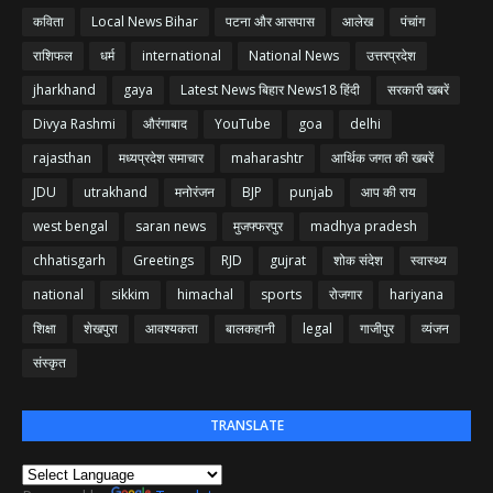
कविता
Local News Bihar
पटना और आसपास
आलेख
पंचांग
राशिफल
धर्म
international
National News
उत्तरप्रदेश
jharkhand
gaya
Latest News बिहार News18 हिंदी
सरकारी खबरें
Divya Rashmi
औरंगाबाद
YouTube
goa
delhi
rajasthan
मध्यप्रदेश समाचार
maharashtr
आर्थिक जगत की खबरें
JDU
utrakhand
मनोरंजन
BJP
punjab
आप की राय
west bengal
saran news
मुजफ्फरपुर
madhya pradesh
chhatisgarh
Greetings
RJD
gujrat
शोक संदेश
स्वास्थ्य
national
sikkim
himachal
sports
रोजगार
hariyana
शिक्षा
शेखपुरा
आवश्यकता
बालकहानी
legal
गाजीपुर
व्यंजन
संस्कृत
TRANSLATE