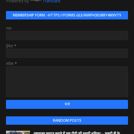
Powered by
Translate
MEMBERSHIP FORM :-HTTPS://FORMS.GLE/86RPH3EUBRY4MXVT9
नाम
ईमेल
*
संदेश
*
RANDOM POSTS
नशामुक्त समाज बनाने में युवा पीढ़ी की महत्ती भूमिका :- सुश्री बी.के .