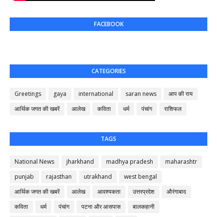
FACEBOOK
CATEGORIES
Greetings
gaya
international
saran news
आप की राय
आर्थिक जगत की खबरें
आलेख
कविता
धर्म
पंचांग
राशिफल
TAGS
National News
jharkhand
madhya pradesh
maharashtr
punjab
rajasthan
utrakhand
west bengal
आर्थिक जगत की खबरें
आलेख
आवश्यकता
उत्तरप्रदेश
औरंगाबाद
कविता
धर्म
पंचांग
पटना और आसपास
बालकहानी