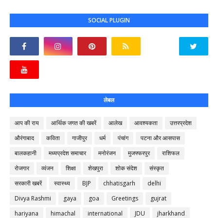
SOCIAL PLUGIN
लेबल
आप की राय
आर्थिक जगत की खबरें
आलेख
आवश्यकता
उत्तरप्रदेश
औरंगाबाद
कविता
गाजीपुर
धर्म
पंचांग
पटना और आसपास
बालकहानी
मध्यप्रदेश समाचार
मनोरंजन
मुजफ्फरपुर
राशिफल
रोजगार
व्यंजन
शिक्षा
शेखपुरा
शोक संदेश
संस्कृत
सरकारी खबरें
स्वास्थ्य
BJP
chhatisgarh
delhi
Divya Rashmi
gaya
goa
Greetings
gujrat
hariyana
himachal
international
JDU
jharkhand