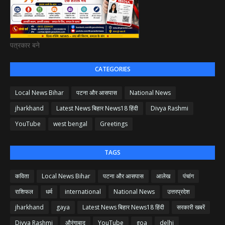
पत्रकार बने
CATEGORIES
Local News Bihar
पटना और आसपास
National News
jharkhand
Latest News बिहार News18 हिंदी
Divya Rashmi
YouTube
west bengal
Greetings
TAGS
कविता
Local News Bihar
पटना और आसपास
आलेख
पंचांग
राशिफल
धर्म
international
National News
उत्तरप्रदेश
jharkhand
gaya
Latest News बिहार News18 हिंदी
सरकारी खबरें
Divya Rashmi
औरंगाबाद
YouTube
goa
delhi