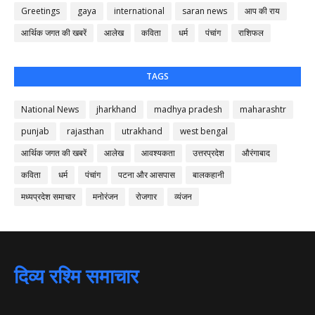
Greetings
gaya
international
saran news
आप की राय
आर्थिक जगत की खबरें
आलेख
कविता
धर्म
पंचांग
राशिफल
TAGS
National News
jharkhand
madhya pradesh
maharashtr
punjab
rajasthan
utrakhand
west bengal
आर्थिक जगत की खबरें
आलेख
आवश्यकता
उत्तरप्रदेश
औरंगाबाद
कविता
धर्म
पंचांग
पटना और आसपास
बालकहानी
मध्यप्रदेश समाचार
मनोरंजन
रोजगार
व्यंजन
दिव्य रश्मि समाचार