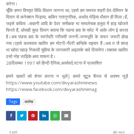
करेगा।
चूँकि हमरा विस्तृत विधि-विधान जानना था, एहसे हम समस्त शहरी देव-देवियन के
दिमाग से कनेक्शन भिड़ाया, बाकिर गतानुगतिक, अर्थात् भेड़िया धँसान ही मिला।हँ,
जइसे कविता –कहानी आदि के देवर समीक्षक भा समालेचक हलुवा में हाड़ खोजते
फिरते हैं, ओसही कुछ दिमाग बताया कि पछया हवा के चपेट में आके लोग ई करता
है।अब पछया हवा के स्वर्गादपि गरीयसी जननी-जन्मभूमि के सफर जरूरी होख
गया।एहसे कल्पवास खातिर हम मोटरी-गँठरी बान्हिके तइयार हैं।अब त पौ बारह
भा खोदा पहाड़ निकली चुहिया के जानकारी अइलाके बादे दियायेगा।तबतक खातिर
दसो नोह जाड़िके क्षमा याचना है।
28दिसम्बर 1997 को हिन्दी दैनिक,आर्यावर्त,पटना में प्रकाशित
हमारे खबरों को शेयर करना न भूलें| हमारे यूटूब चैनल से अवश्य जुड़ें
https://www.youtube.com/divyarashminews
https://www.facebook.com/divyarashmimag
Tags
आलेख
पुराने
और नया