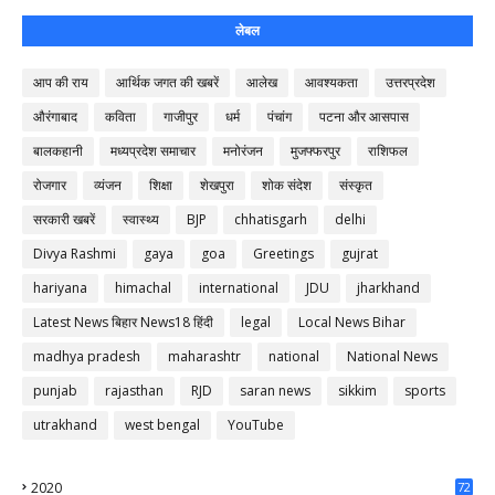
लेबल
आप की राय
आर्थिक जगत की खबरें
आलेख
आवश्यकता
उत्तरप्रदेश
औरंगाबाद
कविता
गाजीपुर
धर्म
पंचांग
पटना और आसपास
बालकहानी
मध्यप्रदेश समाचार
मनोरंजन
मुजफ्फरपुर
राशिफल
रोजगार
व्यंजन
शिक्षा
शेखपुरा
शोक संदेश
संस्कृत
सरकारी खबरें
स्वास्थ्य
BJP
chhatisgarh
delhi
Divya Rashmi
gaya
goa
Greetings
gujrat
hariyana
himachal
international
JDU
jharkhand
Latest News बिहार News18 हिंदी
legal
Local News Bihar
madhya pradesh
maharashtr
national
National News
punjab
rajasthan
RJD
saran news
sikkim
sports
utrakhand
west bengal
YouTube
2020
72