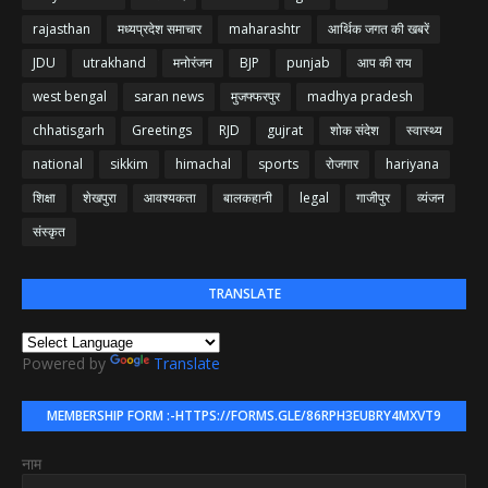
rajasthan
मध्यप्रदेश समाचार
maharashtr
आर्थिक जगत की खबरें
JDU
utrakhand
मनोरंजन
BJP
punjab
आप की राय
west bengal
saran news
मुजफ्फरपुर
madhya pradesh
chhatisgarh
Greetings
RJD
gujrat
शोक संदेश
स्वास्थ्य
national
sikkim
himachal
sports
रोजगार
hariyana
शिक्षा
शेखपुरा
आवश्यकता
बालकहानी
legal
गाजीपुर
व्यंजन
संस्कृत
TRANSLATE
Powered by
Translate
MEMBERSHIP FORM :-HTTPS://FORMS.GLE/86RPH3EUBRY4MXVT9
नाम