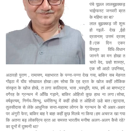
पंचे पूछल लालबुझक्कड़
भाई!फस्ट जनवरी ब्रत
के महिमा का बा?
लाल बुझक्कड़ जी शुरू
हो गइलें- देख ,ईहो
व्रतानाम् उत्तमं व्रतम्
है।एक दिन एकर
विस्तृत विधि-विधान
जानने का मन होखा त
चारो वेद, छहो शास्त्र,
एक सौ आठो उपनिषद्,
अठारहो पुराण , रामायण, महाभारत के पन्ना-पन्ना देख गया, बाकिर सब मेहनत
गोंइठा में घीव सोखावल होखा।हम सोचा कि एह व्रत के खोज कहीं लौकिक
संस्कृत के खोज होखे, त लगा कालिदास, भास ,भवभूति, माघ, हर्ष आ बाणभट्ट
वगैरह के ग्रन्थन में आँखि गड़ाने, बाकिर ओहिजो कुछ हाथ ना लगा।सोचा,
वर्षकृत्यम्, निर्णय-सिन्धु, धर्मसिन्धु में कहीं होखे त ओहिजो ऊहे बात।सूरदास,
तुलसीदास से लेके आधुनिक सन्त-महात्मा लोगन के ग्रन्थन के भी अक्षर-अक्षर
पर अंगुरी फेरा, बाकिर बाह रे बाह! कहीं कुछ मिलबे ना किया।हम अचरज खा गया
कि अतना बड़ लोकप्रिय व्रत आ समस्त भारतीय मनीषा अलग-अलग कैसे रहे?
का दूनों में दुश्मनी था?