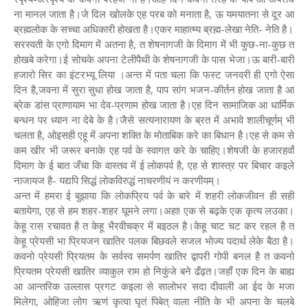
ना मानल जाता है।जे दिल खोलके एह परब को मनाता है, ऊ यमयातना से दूर आ
ब्रह्मलोक के सच्चा अधिकारी होखता है।एकर माहात्म्य ब्रह्म-लेखा नेति- नेति है।
सरस्वती के एगो दिमाग में अतना है, त शेषनागजी के दिमाग में भी कुछ-ना-कुछ त
होखबे करेगा।ई सोचके अपना टेलीपैथी के शेषनागजी के पास भेजा।ऊ बारी-बारी
हजारो सिर का इंटरभ्यू लिया ।अन्त में पता चला कि फस्ट जनवरी ही एगो ऐसा
दिन है,जवना में सुरा सुधा होख जाता है, पाप सांग भजन-कीर्तन होख जाता है आ
ब्रेक डांस प्राणायाम भा देव-प्रणाम होख जाता है।एह दिन सामाजिक आ धार्मिक
बन्धन पर ध्यान ना देबे के है।जैसे सत्यनारायण के ब्रत में अभावे शालीचूर्णम् भी
चलता है, ओइसही एहू में अपना शक्ति के मोताबिक करे का बिधान है।एह से कम से
कम खीर भी जरूर बनाके एह पर्व के स्वागत करे के चाहिए।शेषजी के हजारहवाँ
दिमाग के ई बात जँचा कि वास्तव में ई लोकपर्व है, एह से शास्त्र पर बिचार कइले
नाजायज है- यद्यपि सिद्धं लोकविरुद्धं नाचरणीयं न करणीयम्।
अन्त में हमरा ई बुझाया कि लोकप्रिय पर्व के बारे में शहरी लोकजीवन ही सही
बतायेगा, एह से हम शहर-शहर घूमने लगा।अहा! एक से बढ़के एक कृत्य लउका।
केहू रास रचावत है त केहू भैरवीचक्र में बइठल है।केहू चाट चट कर रहल है त
केहू प्रेयसी भा प्रियजन खातिर पलक बिछवले सजल भोज्य पदार्थ लेके बैठा है।
कवनो प्रेयसी प्रियतम के सर्वस्व समर्पण खातिर द्वापरी गोपी बनल है त कवनो
प्रियतम प्रेयसी खातिर व्याकुल राम हो निकुंजे बने ढँढ़त।जहाँ एक दिन के बाह्य
आ आन्तरिक उल्लास प्रगट कइला से सालोभर सदा दीवाली आ ईद के मजा
मिलेगा, ओहिजा लोग ऋणं कृत्वा घृतं पिबेत् वाला नीति के भी अपना के चलबे