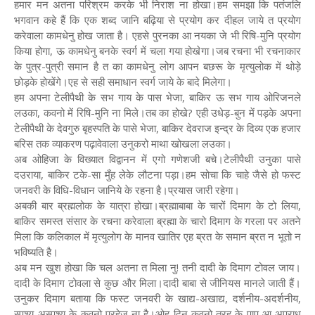
हमार मन अतना परिश्रम करके भी निराश ना होखा।हम समझा कि पतंजलि
भगवान कहे हैं कि एक शब्द जानि बढ़िया से प्रयोग कर दीहल जाये त प्रयोग
करेवाला कामधेनु होख जाता है। एहसे पुरनका आ नयका जे भी रिषि-मुनि प्रयोग
किया होगा, ऊ कामधेनु बनके स्वर्ग में चला गया होखेगा।जब रचना भी रचनाकार
के पुत्र-पुत्री समान है त का कामधेनु लोग आपन बछरू के मृत्युलोक में थोड़े
छोड़के होखेंगे।एह से सही समाधान स्वर्ग जाये के बादे मिलेगा।
हम अपना टेलीपैथी के सभ गाय के पास भेजा, बाकिर ऊ सभ गाय ओरिजनले
लउका, कवनो में रिषि-मुनि ना मिले।तब का होखे? एही उधेड़-बुन में पड़के अपना
टेलीपैथी के देवगुरु बृहस्पति के पासे भेजा, बाकिर देवराज इन्द्र के दिव्य एक हजार
बरिस तक व्याकरण पढ़ावेवाला उनुकरो माथा खोखला लउका।
अब ओहिजा के विख्यात विद्वानन में एगो गणेशजी बचे।टेलीपैथी उनुका पासे
दउराया, बाकिर टके-सा मुँह लेके लौटना पड़ा।हम सोचा कि चाहे जैसे हो फस्ट
जनवरी के विधि-विधान जानिये के रहना है।प्रयास जारी रहेगा।
अबकी बार ब्रह्मलोक के यात्रा होखा।ब्रह्माबाबा के चारों दिमाग के टो लिया,
बाकिर समस्त संसार के रचना करेवाला ब्रह्मा के चारो दिमाग के गरला पर अतने
मिला कि कलिकाल में मृत्युलोग के मानव खातिर एह ब्रत के समान ब्रत न भूतो न
भविष्यति है।
अब मन खुश होखा कि चल अतना त मिला नु! तनी दादी के दिमाग टोवल जाय।
दादी के दिमाग टोवला से कुछ और मिला।दादी बाबा से जीनियस मानले जाती हैं।
उनुकर दिमाग बताया कि फस्ट जनवरी के खाद्य-अखाद्य, दर्शनीय-अदर्शनीय,
स्पृश्य-अस्पृश्य के कवनो परहेज ना है।ओह दिन कवनो तरह के पाप आ अपराध