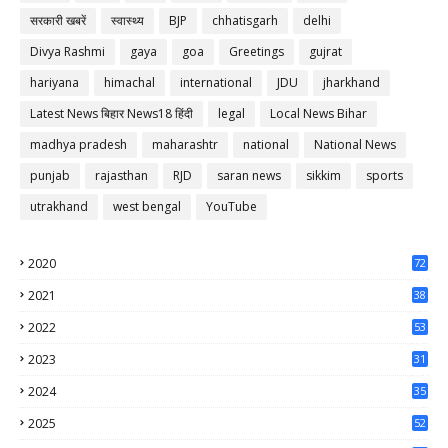
सरकारी खबरें
स्वास्थ्य
BJP
chhatisgarh
delhi
Divya Rashmi
gaya
goa
Greetings
gujrat
hariyana
himachal
international
JDU
jharkhand
Latest News बिहार News18 हिंदी
legal
Local News Bihar
madhya pradesh
maharashtr
national
National News
punjab
rajasthan
RJD
saran news
sikkim
sports
utrakhand
west bengal
YouTube
2020
72
56
2021
38
37
2022
53
64
2023
31
65
2024
35
50
2025
52
44