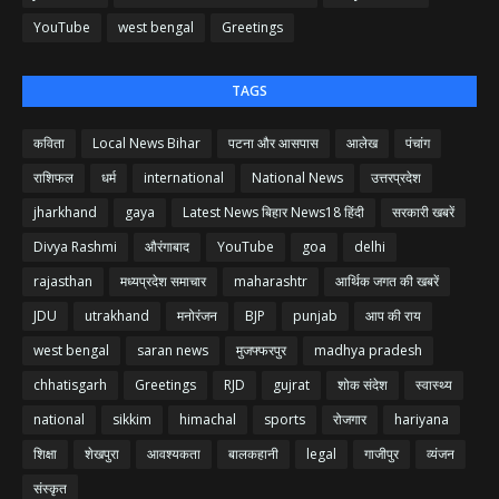
YouTube
west bengal
Greetings
TAGS
कविता
Local News Bihar
पटना और आसपास
आलेख
पंचांग
राशिफल
धर्म
international
National News
उत्तरप्रदेश
jharkhand
gaya
Latest News बिहार News18 हिंदी
सरकारी खबरें
Divya Rashmi
औरंगाबाद
YouTube
goa
delhi
rajasthan
मध्यप्रदेश समाचार
maharashtr
आर्थिक जगत की खबरें
JDU
utrakhand
मनोरंजन
BJP
punjab
आप की राय
west bengal
saran news
मुजफ्फरपुर
madhya pradesh
chhatisgarh
Greetings
RJD
gujrat
शोक संदेश
स्वास्थ्य
national
sikkim
himachal
sports
रोजगार
hariyana
शिक्षा
शेखपुरा
आवश्यकता
बालकहानी
legal
गाजीपुर
व्यंजन
संस्कृत