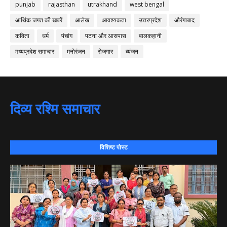
punjab
rajasthan
utrakhand
west bengal
आर्थिक जगत की खबरें
आलेख
आवश्यकता
उत्तरप्रदेश
औरंगाबाद
कविता
धर्म
पंचांग
पटना और आसपास
बालकहानी
मध्यप्रदेश समाचार
मनोरंजन
रोजगार
व्यंजन
दिव्य रश्मि समाचार
विशिष्ट पोस्ट