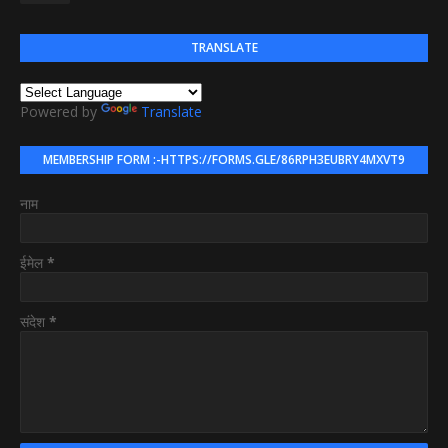
TRANSLATE
Powered by
Translate
MEMBERSHIP FORM :-HTTPS://FORMS.GLE/86RPH3EUBRY4MXVT9
नाम
ईमेल
*
संदेश
*