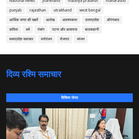
National News
jharkhand
madhya pradesh
maharashtr
punjab
rajasthan
utrakhand
west bengal
आर्थिक जगत की खबरें
आलेख
आवश्यकता
उत्तरप्रदेश
औरंगाबाद
कविता
धर्म
पंचांग
पटना और आसपास
बालकहानी
मध्यप्रदेश समाचार
मनोरंजन
रोजगार
व्यंजन
दिव्य रश्मि समाचार
विशिष्ट पोस्ट