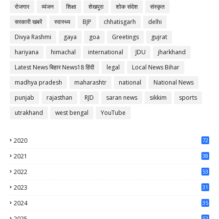
रोजगार
व्यंजन
शिक्षा
शेखपुरा
शोक संदेश
संस्कृत
सरकारी खबरें
स्वास्थ्य
BJP
chhatisgarh
delhi
Divya Rashmi
gaya
goa
Greetings
gujrat
hariyana
himachal
international
JDU
jharkhand
Latest News बिहार News18 हिंदी
legal
Local News Bihar
madhya pradesh
maharashtr
national
National News
punjab
rajasthan
RJD
saran news
sikkim
sports
utrakhand
west bengal
YouTube
2020
72
56
2021
38
37
2022
53
64
2023
31
65
2024
35
50
2025
52