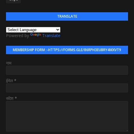
TRANSLATE
Powered by
Translate
MEMBERSHIP FORM :-HTTPS://FORMS.GLE/86RPH3EUBRY4MXVT9
नाम
ईमेल
*
संदेश
*