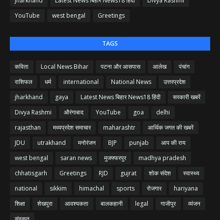
jharkhand
Latest News बिहार News18 हिंदी
Divya Rashmi
YouTube
west bengal
Greetings
TAGS
कविता
Local News Bihar
पटना और आसपास
आलेख
पंचांग
राशिफल
धर्म
international
National News
उत्तरप्रदेश
jharkhand
gaya
Latest News बिहार News18 हिंदी
सरकारी खबरें
Divya Rashmi
औरंगाबाद
YouTube
goa
delhi
rajasthan
मध्यप्रदेश समाचार
maharashtr
आर्थिक जगत की खबरें
JDU
utrakhand
मनोरंजन
BJP
punjab
आप की राय
west bengal
saran news
मुजफ्फरपुर
madhya pradesh
chhatisgarh
Greetings
RJD
gujrat
शोक संदेश
स्वास्थ्य
national
sikkim
himachal
sports
रोजगार
hariyana
शिक्षा
शेखपुरा
आवश्यकता
बालकहानी
legal
गाजीपुर
व्यंजन
संस्कृत