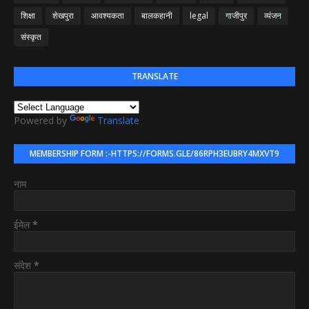
शिक्षा
शेखपुरा
आवश्यकता
बालकहानी
legal
गाजीपुर
व्यंजन
संस्कृत
TRANSLATE
Powered by
Translate
MEMBERSHIP FORM :-HTTPS://FORMS.GLE/86RPH3EUBRY4MXVT9
नाम
ईमेल
*
संदेश
*