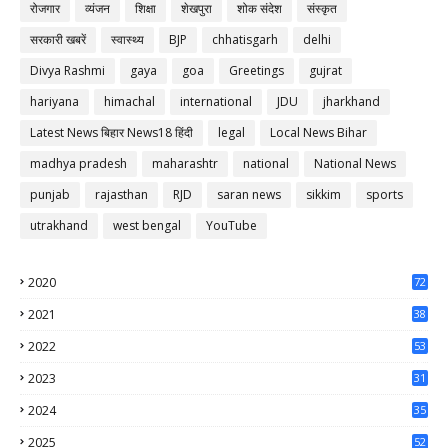
रोजगार
व्यंजन
शिक्षा
शेखपुरा
शोक संदेश
संस्कृत
सरकारी खबरें
स्वास्थ्य
BJP
chhatisgarh
delhi
Divya Rashmi
gaya
goa
Greetings
gujrat
hariyana
himachal
international
JDU
jharkhand
Latest News बिहार News18 हिंदी
legal
Local News Bihar
madhya pradesh
maharashtr
national
National News
punjab
rajasthan
RJD
saran news
sikkim
sports
utrakhand
west bengal
YouTube
2020
72
56
2021
38
37
2022
53
64
2023
31
65
2024
35
50
2025
52