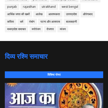
punjab
rajasthan
utrakhand
west bengal
आर्थिक जगत की खबरें
आलेख
आवश्यकता
उत्तरप्रदेश
औरंगाबाद
कविता
धर्म
पंचांग
पटना और आसपास
बालकहानी
मध्यप्रदेश समाचार
मनोरंजन
रोजगार
व्यंजन
दिव्य रश्मि समाचार
विशिष्ट पोस्ट