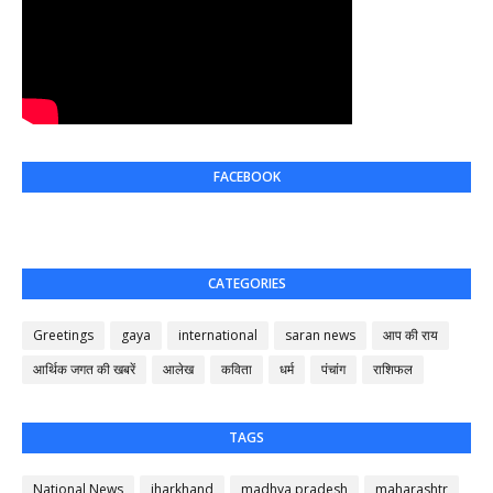
FACEBOOK
CATEGORIES
Greetings
gaya
international
saran news
आप की राय
आर्थिक जगत की खबरें
आलेख
कविता
धर्म
पंचांग
राशिफल
TAGS
National News
jharkhand
madhya pradesh
maharashtr