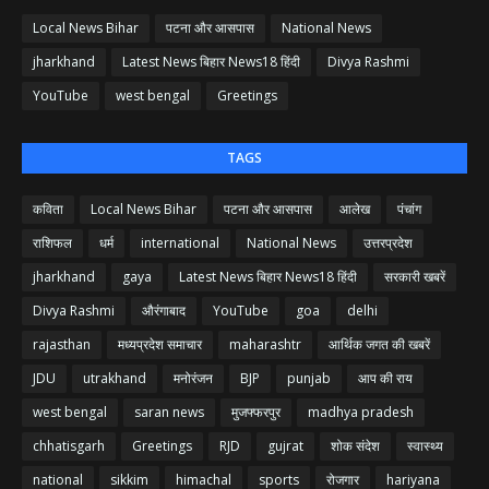
Local News Bihar
पटना और आसपास
National News
jharkhand
Latest News बिहार News18 हिंदी
Divya Rashmi
YouTube
west bengal
Greetings
TAGS
कविता
Local News Bihar
पटना और आसपास
आलेख
पंचांग
राशिफल
धर्म
international
National News
उत्तरप्रदेश
jharkhand
gaya
Latest News बिहार News18 हिंदी
सरकारी खबरें
Divya Rashmi
औरंगाबाद
YouTube
goa
delhi
rajasthan
मध्यप्रदेश समाचार
maharashtr
आर्थिक जगत की खबरें
JDU
utrakhand
मनोरंजन
BJP
punjab
आप की राय
west bengal
saran news
मुजफ्फरपुर
madhya pradesh
chhatisgarh
Greetings
RJD
gujrat
शोक संदेश
स्वास्थ्य
national
sikkim
himachal
sports
रोजगार
hariyana