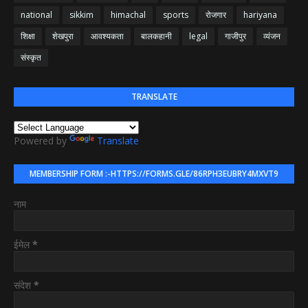
national
sikkim
himachal
sports
रोजगार
hariyana
शिक्षा
शेखपुरा
आवश्यकता
बालकहानी
legal
गाजीपुर
व्यंजन
संस्कृत
TRANSLATE
Powered by
Translate
MEMBERSHIP FORM :-HTTPS://FORMS.GLE/86RPH3EUBRY4MXVT9
नाम
ईमेल
*
संदेश
*