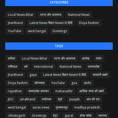
CATEGORIES
Local News Bihar
पटना और आसपास
National News
jharkhand
Latest News बिहार News18 हिंदी
Divya Rashmi
YouTube
west bengal
Greetings
TAGS
कविता
Local News Bihar
पटना और आसपास
आलेख
पंचांग
राशिफल
धर्म
international
National News
उत्तरप्रदेश
jharkhand
gaya
Latest News बिहार News18 हिंदी
सरकारी खबरें
Divya Rashmi
औरंगाबाद
YouTube
goa
delhi
rajasthan
मध्यप्रदेश समाचार
maharashtr
आर्थिक जगत की खबरें
JDU
utrakhand
मनोरंजन
BJP
punjab
आप की राय
west bengal
saran news
मुजफ्फरपुर
madhya pradesh
chhatisgarh
Greetings
RJD
gujrat
शोक संदेश
स्वास्थ्य