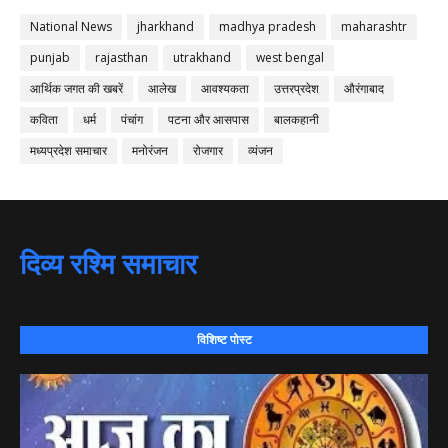
National News
jharkhand
madhya pradesh
maharashtr
punjab
rajasthan
utrakhand
west bengal
आर्थिक जगत की खबरें
आलेख
आवश्यकता
उत्तरप्रदेश
औरंगाबाद
कविता
धर्म
पंचांग
पटना और आसपास
बालकहानी
मध्यप्रदेश समाचार
मनोरंजन
रोजगार
व्यंजन
दिव्य रश्मि समाचार
विशिष्ट पोस्ट