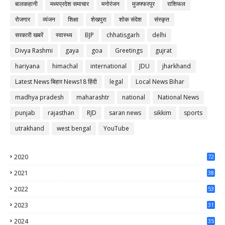
बालकहानी
मध्यप्रदेश समाचार
मनोरंजन
मुजफ्फरपुर
राशिफल
रोजगार
व्यंजन
शिक्षा
शेखपुरा
शोक संदेश
संस्कृत
सरकारी खबरें
स्वास्थ्य
BJP
chhatisgarh
delhi
Divya Rashmi
gaya
goa
Greetings
gujrat
hariyana
himachal
international
JDU
jharkhand
Latest News बिहार News18 हिंदी
legal
Local News Bihar
madhya pradesh
maharashtr
national
National News
punjab
rajasthan
RJD
saran news
sikkim
sports
utrakhand
west bengal
YouTube
2020
72
56
2021
38
37
2022
53
64
2023
31
65
2024
35