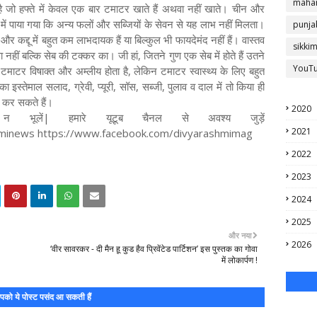
mahar
 जो हफ्ते में केवल एक बार टमाटर खाते हैं अथवा नहीं खाते। चीन और
 में पाया गया कि अन्य फलों और सब्जियों के सेवन से यह लाभ नहीं मिलता।
punja
और कद्दू में बहुत कम लाभदायक हैं या बिल्कुल भी फायदेमंद नहीं हैं। वास्तव
sikki
ीं बल्कि सेब की टक्कर का। जी हां, जितने गुण एक सेब में होते हैं उतने
YouT
 टमाटर विषाक्त और अम्लीय होता है, लेकिन टमाटर स्वास्थ्य के लिए बहुत
का इस्तेमाल सलाद, ग्रेवी, प्यूरी, सॉस, सब्जी, पुलाव व दाल में तो किया ही
ल कर सकते हैं।
2020
 भूलें| हमारे यूटूब चैनल से अवश्य जुड़ें
2021
hminews https://www.facebook.com/divyarashmimag
2022
2023
2024
2025
और नया
2026
‘वीर सावरकर - दी मैन हू कुड हैव प्रिवेंटेड पार्टिशन’ इस पुस्तक का गोवा
में लोकार्पण !
को ये पोस्ट पसंद आ सकती हैं