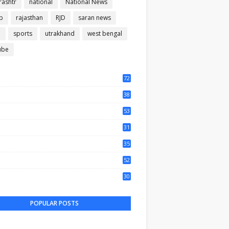
ashtr
national
National News
b
rajasthan
RJD
saran news
m
sports
utrakhand
west bengal
ube
72
56
38
37
53
64
31
65
35
50
52
44
30
47
POPULAR POSTS