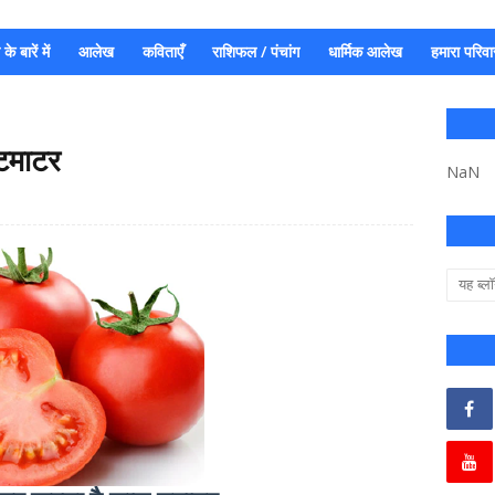
े बारें में
आलेख
कविताएँ
राशिफल / पंचांग
धार्मिक आलेख
हमारा परिवा
 टमाटर
NaN