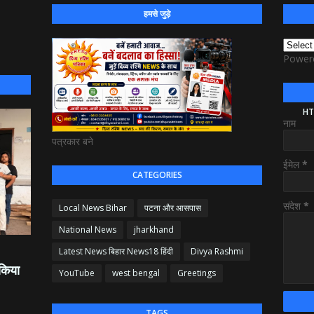
हमसे जुड़े
Power
HT
नाम
पत्रकार बने
ईमेल
*
CATEGORIES
संदेश
*
Local News Bihar
पटना और आसपास
National News
jharkhand
Latest News बिहार News18 हिंदी
Divya Rashmi
 किया
YouTube
west bengal
Greetings
TAGS