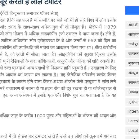
 दूर करता है लाल टमाटर
्विवेदी-हिन्दुस्तान समाचार फीचर सेवा)
द रहा है कि यह फल है या सब्जी? पर चाहे जो भी हो सारे विश्व में लोग इसके
आप की 
 रुप और स्वाद के साथ-साथ अनेक गुण भी तो मौजूद हैं। योरोप में 1,379
 जो लोग भोजन में अधिक लाइकोपीन (जो टमाटर में पाया जाता है) लेते हैं,
आवश्य
में शामिल अधिकांश लोग प्रौढ़ावस्था के थे और उनमें से 662 को दिल का
गाजीपुर
 लाइकोपीन की उपस्थिति की मात्रा का आकलन किया गया था। बीटा केरोटीन
थ है, जो आंतों में सोखा जाता है। लाइकोपीन की सुरक्षा क्रिया इसके
बालकहा
 फ्री रेडिकलों के द्वारा कोशिकाओं, अणुओं और जीन्स की क्षति रुकती है।
मुजफ्फर
 रक्त प्रवाह में अन्य पदार्थों से मिलकर हानि पहुंचाते हैं। उदाहरण के लिए
शेखपुरा
है और आघात का कारण बन सकता है। यह जेनेटिक परिवर्तन करके कैंसर
 प्रकाश के कारण होने वाला कैंसर अथवा ओजोन जैसे प्रदूषण में सांस लेने
स्वास्थ्य
 भरे वातावरण से बचना हो या हृदय रोग को दूर रखना हो या कोलेस्ट्राल से
Divya
 एक अन्य अध्ययन में इसके एक और विशेष गुण का पता चला है कि यह
gujrat
intern
े अधिक उम्र के करीब 1000 पुरुष और महिलाओं के भोजन की आदत और
Latest
Local
फ्ते में दो से छह बार टमाटर खाते हैं उन्हें उन लोगों की तुलना में अवसाद