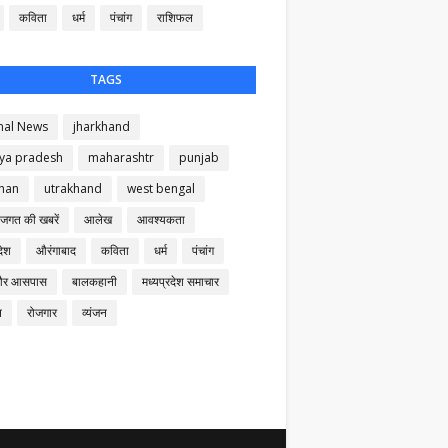
कविता
धर्म
पंचांग
राशिफल
TAGS
nal News
jharkhand
ya pradesh
maharashtr
punjab
than
utrakhand
west bengal
 जगत की खबरें
आलेख
आवश्यकता
देश
औरंगाबाद
कविता
धर्म
पंचांग
और आसपास
बालकहानी
मध्यप्रदेश समाचार
न
रोजगार
व्यंजन