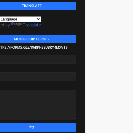
TRANSLATE
ed by
Translate
MEMBERSHIP FORM :-
TPS://FORMS.GLE/86RPH3EUBRY4MXVT9