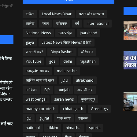
विरोध में
कविता
Local News Bihar
पटना और आसपास
आलेख
पंचांग
राशिफल
धर्म
international
National News
उत्तरप्रदेश
jharkhand
gaya
Latest News बिहार News18 हिंदी
सरकारी खबरें
Divya Rashmi
औरंगाबाद
ं ने किया
YouTube
goa
delhi
rajasthan
मध्यप्रदेश समाचार
maharashtr
आर्थिक जगत की खबरें
JDU
utrakhand
ंचांग एवं
ैसा रहेगा
मनोरंजन
BJP
punjab
आप की राय
 विशेष ?
west bengal
saran news
मुजफ्फरपुर
गर पाण्डेय
madhya pradesh
chhatisgarh
Greetings
RJD
gujrat
शोक संदेश
स्वास्थ्य
ं लाई जाए
national
sikkim
himachal
sports