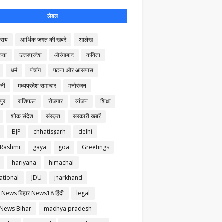
लेबल
राय
आर्थिक जगत की खबरें
आलेख
कता
उत्तरप्रदेश
औरंगाबाद
कविता
धर्म
पंचांग
पटना और आसपास
नी
मध्यप्रदेश समाचार
मनोरंजन
पुर
राशिफल
रोजगार
व्यंजन
शिक्षा
शोक संदेश
संस्कृत
सरकारी खबरें
BJP
chhatisgarh
delhi
 Rashmi
gaya
goa
Greetings
hariyana
himachal
ational
JDU
jharkhand
 News बिहार News18 हिंदी
legal
 News Bihar
madhya pradesh