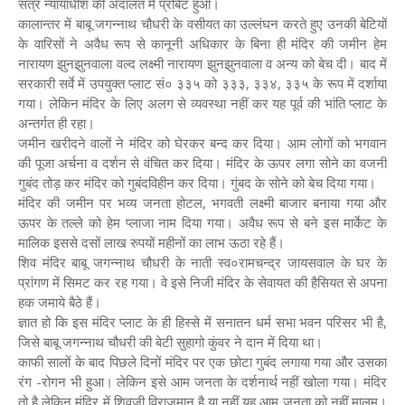
सत्र न्यायाधीश की अदालत में प्रोबेट हुआ।
कालान्तर में बाबू जगन्नाथ चौधरी के वसीयत का उल्लंघन करते हुए उनकी बेटियों
के वारिसों ने अवैध रूप से कानूनी अधिकार के बिना ही मंदिर की जमीन हेम
नारायण झुनझुनवाला वल्द लक्ष्मी नारायण झुनझुनवाला व अन्य को बेच दी। बाद में
सरकारी सर्वे में उपयुक्त प्लाट सं० ३३५ को ३३३, ३३४, ३३५ के रूप में दर्शाया
गया। लेकिन मंदिर के लिए अलग से व्यवस्था नहीं कर यह पूर्व की भांति प्लाट के
अन्तर्गत ही रहा।
जमीन खरीदने वालों ने मंदिर को घेरकर बन्द कर दिया। आम लोगों को भगवान
की पूजा अर्चना व दर्शन से वंचित कर दिया। मंदिर के ऊपर लगा सोने का वजनी
गुबंद तोड़ कर मंदिर को गुबंदविहीन कर दिया। गुंबद के सोने को बेच दिया गया।
मंदिर की जमीन पर भव्य जनता होटल, भगवती लक्ष्मी बाजार बनाया गया और
ऊपर के तल्ले को हेम प्लाजा नाम दिया गया। अवैध रूप से बने इस मार्केट के
मालिक इससे दसों लाख रुपयों महीनों का लाभ ऊठा रहे हैं।
शिव मंदिर बाबू जगन्नाथ चौधरी के नाती स्व०रामचन्द्र जायसवाल के घर के
प्रांगण में सिमट कर रह गया। वे इसे निजी मंदिर के सेवायत की हैसियत से अपना
हक जमाये बैठे हैं।
ज्ञात हो कि इस मंदिर प्लाट के ही हिस्से में सनातन धर्म सभा भवन परिसर भी है,
जिसे बाबू जगन्नाथ चौधरी की बेटी सुहागो कुंवर ने दान में दिया था।
काफी सालों के बाद पिछले दिनों मंदिर पर एक छोटा गुबंद लगाया गया और उसका
रंग -रोगन भी हुआ। लेकिन इसे आम जनता के दर्शनार्थ नहीं खोला गया। मंदिर
तो है लेकिन मंदिर में शिवजी विराजमान है या नहीं यह आम जनता को नहीं मालूम।