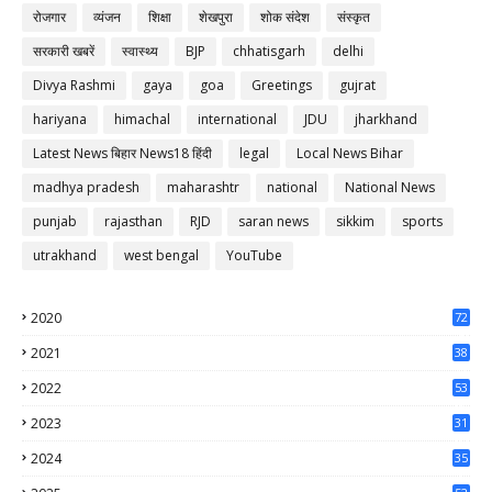
रोजगार
व्यंजन
शिक्षा
शेखपुरा
शोक संदेश
संस्कृत
सरकारी खबरें
स्वास्थ्य
BJP
chhatisgarh
delhi
Divya Rashmi
gaya
goa
Greetings
gujrat
hariyana
himachal
international
JDU
jharkhand
Latest News बिहार News18 हिंदी
legal
Local News Bihar
madhya pradesh
maharashtr
national
National News
punjab
rajasthan
RJD
saran news
sikkim
sports
utrakhand
west bengal
YouTube
2020
72
56
2021
38
37
2022
53
64
2023
31
65
2024
35
50