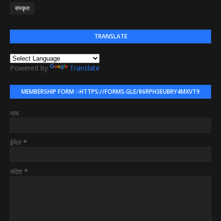
संस्कृत
TRANSLATE
Powered by
Translate
MEMBERSHIP FORM :-HTTPS://FORMS.GLE/86RPH3EUBRY4MXVT9
नाम
ईमेल
*
संदेश
*