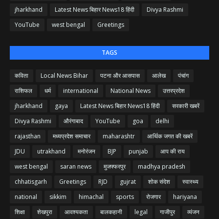
jharkhand
Latest News बिहार News18 हिंदी
Divya Rashmi
YouTube
west bengal
Greetings
TAGS
कविता
Local News Bihar
पटना और आसपास
आलेख
पंचांग
राशिफल
धर्म
international
National News
उत्तरप्रदेश
jharkhand
gaya
Latest News बिहार News18 हिंदी
सरकारी खबरें
Divya Rashmi
औरंगाबाद
YouTube
goa
delhi
rajasthan
मध्यप्रदेश समाचार
maharashtr
आर्थिक जगत की खबरें
JDU
utrakhand
मनोरंजन
BJP
punjab
आप की राय
west bengal
saran news
मुजफ्फरपुर
madhya pradesh
chhatisgarh
Greetings
RJD
gujrat
शोक संदेश
स्वास्थ्य
national
sikkim
himachal
sports
रोजगार
hariyana
शिक्षा
शेखपुरा
आवश्यकता
बालकहानी
legal
गाजीपुर
व्यंजन