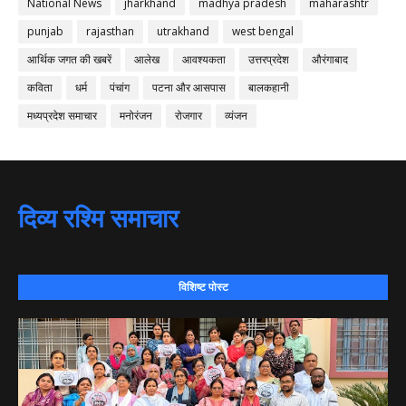
National News
jharkhand
madhya pradesh
maharashtr
punjab
rajasthan
utrakhand
west bengal
आर्थिक जगत की खबरें
आलेख
आवश्यकता
उत्तरप्रदेश
औरंगाबाद
कविता
धर्म
पंचांग
पटना और आसपास
बालकहानी
मध्यप्रदेश समाचार
मनोरंजन
रोजगार
व्यंजन
दिव्य रश्मि समाचार
विशिष्ट पोस्ट