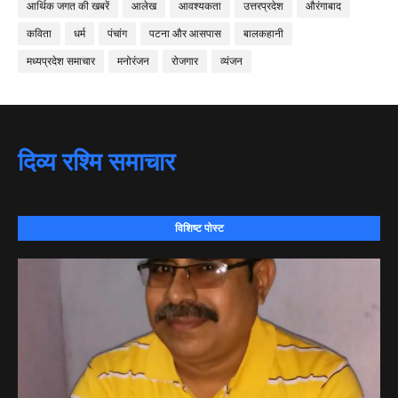
आर्थिक जगत की खबरें
आलेख
आवश्यकता
उत्तरप्रदेश
औरंगाबाद
कविता
धर्म
पंचांग
पटना और आसपास
बालकहानी
मध्यप्रदेश समाचार
मनोरंजन
रोजगार
व्यंजन
दिव्य रश्मि समाचार
विशिष्ट पोस्ट