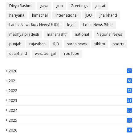
Divya Rashmi
gaya
goa
Greetings
gujrat
hariyana
himachal
international
JDU
jharkhand
Latest News बिहार News18 हिंदी
legal
Local News Bihar
madhya pradesh
maharashtr
national
National News
punjab
rajasthan
RJD
saran news
sikkim
sports
utrakhand
west bengal
YouTube
2020
72
56
2021
38
37
2022
53
64
2023
31
65
2024
35
50
2025
52
44
2026
30
65