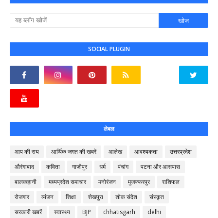
SOCIAL PLUGIN
लेबल
आप की राय
आर्थिक जगत की खबरें
आलेख
आवश्यकता
उत्तरप्रदेश
औरंगाबाद
कविता
गाजीपुर
धर्म
पंचांग
पटना और आसपास
बालकहानी
मध्यप्रदेश समाचार
मनोरंजन
मुजफ्फरपुर
राशिफल
रोजगार
व्यंजन
शिक्षा
शेखपुरा
शोक संदेश
संस्कृत
सरकारी खबरें
स्वास्थ्य
BJP
chhatisgarh
delhi