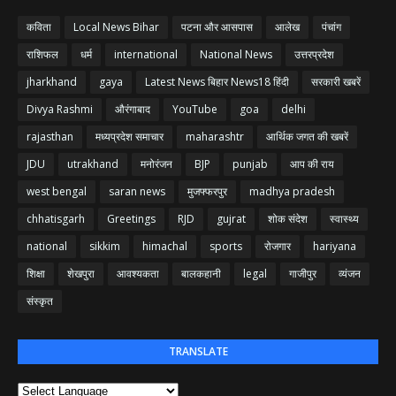
कविता
Local News Bihar
पटना और आसपास
आलेख
पंचांग
राशिफल
धर्म
international
National News
उत्तरप्रदेश
jharkhand
gaya
Latest News बिहार News18 हिंदी
सरकारी खबरें
Divya Rashmi
औरंगाबाद
YouTube
goa
delhi
rajasthan
मध्यप्रदेश समाचार
maharashtr
आर्थिक जगत की खबरें
JDU
utrakhand
मनोरंजन
BJP
punjab
आप की राय
west bengal
saran news
मुजफ्फरपुर
madhya pradesh
chhatisgarh
Greetings
RJD
gujrat
शोक संदेश
स्वास्थ्य
national
sikkim
himachal
sports
रोजगार
hariyana
शिक्षा
शेखपुरा
आवश्यकता
बालकहानी
legal
गाजीपुर
व्यंजन
संस्कृत
TRANSLATE