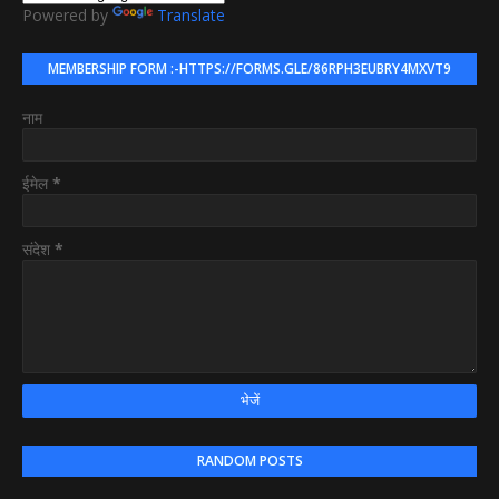
Powered by
Translate
MEMBERSHIP FORM :-HTTPS://FORMS.GLE/86RPH3EUBRY4MXVT9
नाम
ईमेल
*
संदेश
*
RANDOM POSTS