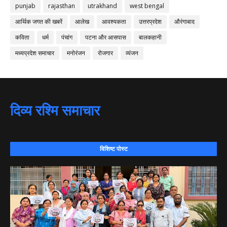
punjab
rajasthan
utrakhand
west bengal
आर्थिक जगत की खबरें
आलेख
आवश्यकता
उत्तरप्रदेश
औरंगाबाद
कविता
धर्म
पंचांग
पटना और आसपास
बालकहानी
मध्यप्रदेश समाचार
मनोरंजन
रोजगार
व्यंजन
दिव्य रश्मि समाचार
विशिष्ट पोस्ट