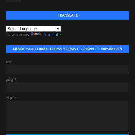
TRANSLATE
Powered by
Translate
MEMBERSHIP FORM :-HTTPS://FORMS.GLE/86RPH3EUBRY4MXVT9
नाम
ईमेल
*
संदेश
*