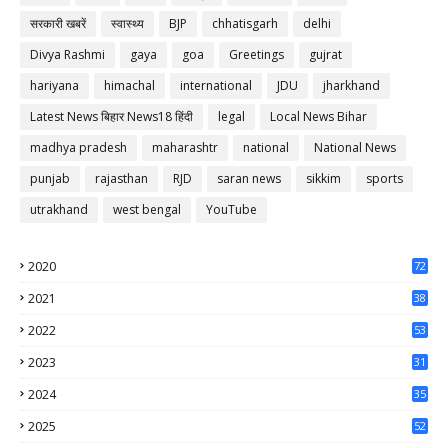
सरकारी खबरें
स्वास्थ्य
BJP
chhatisgarh
delhi
Divya Rashmi
gaya
goa
Greetings
gujrat
hariyana
himachal
international
JDU
jharkhand
Latest News बिहार News18 हिंदी
legal
Local News Bihar
madhya pradesh
maharashtr
national
National News
punjab
rajasthan
RJD
saran news
sikkim
sports
utrakhand
west bengal
YouTube
2020
72
56
2021
38
37
2022
53
64
2023
31
65
2024
35
50
2025
52
44