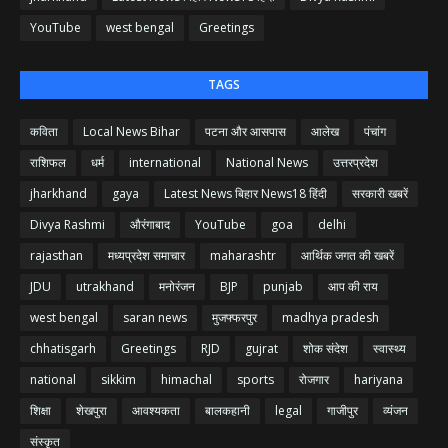
YouTube
west bengal
Greetings
TAGS
कविता
Local News Bihar
पटना और आसपास
आलेख
पंचांग
राशिफल
धर्म
international
National News
उत्तरप्रदेश
jharkhand
gaya
Latest News बिहार News18 हिंदी
सरकारी खबरें
Divya Rashmi
औरंगाबाद
YouTube
goa
delhi
rajasthan
मध्यप्रदेश समाचार
maharashtr
आर्थिक जगत की खबरें
JDU
utrakhand
मनोरंजन
BJP
punjab
आप की राय
west bengal
saran news
मुजफ्फरपुर
madhya pradesh
chhatisgarh
Greetings
RJD
gujrat
शोक संदेश
स्वास्थ्य
national
sikkim
himachal
sports
रोजगार
hariyana
शिक्षा
शेखपुरा
आवश्यकता
बालकहानी
legal
गाजीपुर
व्यंजन
संस्कृत