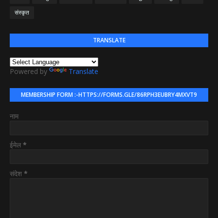
संस्कृत
TRANSLATE
Powered by
Translate
MEMBERSHIP FORM :-HTTPS://FORMS.GLE/86RPH3EUBRY4MXVT9
नाम
ईमेल
*
संदेश
*