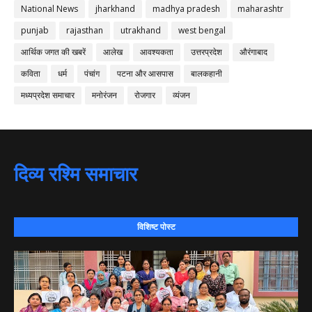
National News
jharkhand
madhya pradesh
maharashtr
punjab
rajasthan
utrakhand
west bengal
आर्थिक जगत की खबरें
आलेख
आवश्यकता
उत्तरप्रदेश
औरंगाबाद
कविता
धर्म
पंचांग
पटना और आसपास
बालकहानी
मध्यप्रदेश समाचार
मनोरंजन
रोजगार
व्यंजन
दिव्य रश्मि समाचार
विशिष्ट पोस्ट