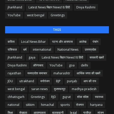
jharkhand
Latest News बिहार News18 हिंदी
Divya Rashmi
YouTube
west bengal
Greetings
TAGS
कविता
Local News Bihar
पटना और आसपास
आलेख
पंचांग
राशिफल
धर्म
international
National News
उत्तरप्रदेश
jharkhand
gaya
Latest News बिहार News18 हिंदी
सरकारी खबरें
Divya Rashmi
औरंगाबाद
YouTube
goa
delhi
rajasthan
मध्यप्रदेश समाचार
maharashtr
आर्थिक जगत की खबरें
JDU
utrakhand
मनोरंजन
BJP
punjab
आप की राय
west bengal
saran news
मुजफ्फरपुर
madhya pradesh
chhatisgarh
Greetings
RJD
gujrat
शोक संदेश
स्वास्थ्य
national
sikkim
himachal
sports
रोजगार
hariyana
शिक्षा
शेखपुरा
आवश्यकता
बालकहानी
legal
गाजीपुर
व्यंजन