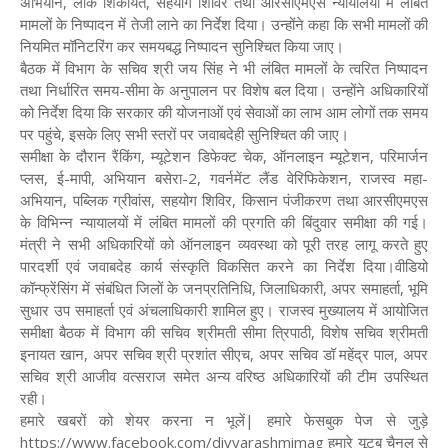
अभियान, लोक शिकायत, सहयोग शिविर तथा आरसीएमएस न्यायालयों में लंबित
मामलों के निष्पादन में तेजी लाने का निर्देश दिया। उन्होंने कहा कि सभी मामलों की
नियमित मॉनिटरिंग कर समयबद्ध निष्पादन सुनिश्चित किया जाए।
बैठक में विभाग के सचिव श्री जय सिंह ने भी लंबित मामलों के त्वरित निष्पादन
तथा निर्धारित समय-सीमा के अनुपालन पर विशेष बल दिया। उन्होंने अधिकारियों
को निर्देश दिया कि सरकार की योजनाओं एवं सेवाओं का लाभ आम लोगों तक समय
पर पहुंचे, इसके लिए सभी स्तरों पर जवाबदेही सुनिश्चित की जाए।
समीक्षा के दौरान रैंकिंग, म्यूटेशन डिफेक्ट चेक, ऑनलाइन म्यूटेशन, परिमार्जन
प्लस, ई-मापी, अभियान बसेरा-2, गवर्नमेंट लैंड वेरिफिकेशन, राजस्व महा-
अभियान, पब्लिक ग्रीवांस, सहयोग शिविर, किसान पंजीकरण तथा आरसीएमएस
के विभिन्न न्यायालयों में लंबित मामलों की प्रगति की बिंदुवार समीक्षा की गई।
मंत्री ने सभी अधिकारियों को ऑनलाइन व्यवस्था को पूरी तरह लागू करते हुए
पारदर्शी एवं जवाबदेह कार्य संस्कृति विकसित करने का निर्देश दिया।वीडियो
कॉन्फ्रेंसिंग में संबंधित जिलों के जनप्रतिनिधि, जिलाधिकारी, अपर समाहर्ता, भूमि
सुधार उप समाहर्ता एवं अंचलाधिकारी शामिल हुए। राजस्व मुख्यालय में आयोजित
समीक्षा बैठक में विभाग की सचिव श्रीमती सीमा त्रिपाठी, विशेष सचिव श्रीमती
इनायत खान, अपर सचिव श्री प्रशांत सीएच, अपर सचिव डॉ महेंद्र पाल, अपर
सचिव श्री आजीव वत्सराज समेत अन्य वरिष्ठ अधिकारियों की टीम उपस्थित
रही।
हमारे खबरों को शेयर करना न भूलें| हमारे फेसबुक पेज से जुड़े
https://www.facebook.com/divyarashmimag हमारे यूटूब चैनल से