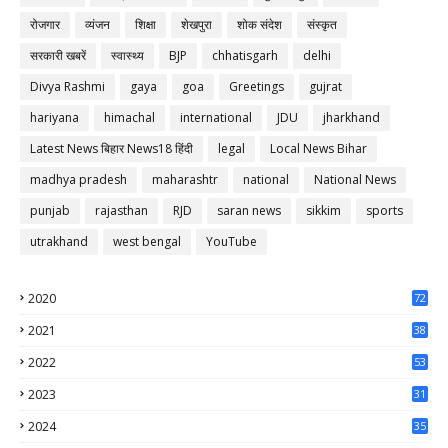
रोजगार
व्यंजन
शिक्षा
शेखपुरा
शोक संदेश
संस्कृत
सरकारी खबरें
स्वास्थ्य
BJP
chhatisgarh
delhi
Divya Rashmi
gaya
goa
Greetings
gujrat
hariyana
himachal
international
JDU
jharkhand
Latest News बिहार News18 हिंदी
legal
Local News Bihar
madhya pradesh
maharashtr
national
National News
punjab
rajasthan
RJD
saran news
sikkim
sports
utrakhand
west bengal
YouTube
2020
72
56
2021
38
37
2022
53
64
2023
31
65
2024
35
50